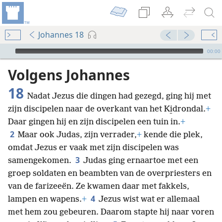
Johannes 18
Audio Player
00:00
Volgens Johannes
18
Nadat Jezus die dingen had gezegd, ging hij met
zijn discipelen naar de overkant van het Ki̱drondal.
+
Daar gingen hij en zijn discipelen een tuin in.
+
2
Maar ook Judas, zijn verrader,
+
kende die plek,
omdat Jezus er vaak met zijn discipelen was
3
samengekomen.
Judas ging ernaartoe met een
groep soldaten en beambten van de overpriesters en
van de farizeeën. Ze kwamen daar met fakkels,
4
lampen en wapens.
+
Jezus wist wat er allemaal
met hem zou gebeuren. Daarom stapte hij naar voren