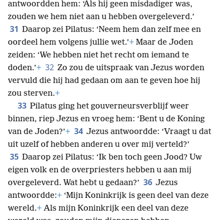
antwoordden hem: ‘Als hij geen misdadiger was,
zouden we hem niet aan u hebben overgeleverd.’
31
Daarop zei Pilatus: ‘Neem hem dan zelf mee en
oordeel hem volgens jullie wet.’
+
Maar de Joden
zeiden: ‘We hebben niet het recht om iemand te
32
doden.’
+
Zo zou de uitspraak van Jezus worden
vervuld die hij had gedaan om aan te geven hoe hij
zou sterven.
+
33
Pilatus ging het gouverneursverblijf weer
binnen, riep Jezus en vroeg hem: ‘Bent u de Koning
34
van de Joden?’
+
Jezus antwoordde: ‘Vraagt u dat
uit uzelf of hebben anderen u over mij verteld?’
35
Daarop zei Pilatus: ‘Ik ben toch geen Jood? Uw
eigen volk en de overpriesters hebben u aan mij
36
overgeleverd. Wat hebt u gedaan?’
Jezus
antwoordde:
+
‘Mijn Koninkrijk is geen deel van deze
wereld.
+
Als mijn Koninkrijk een deel van deze