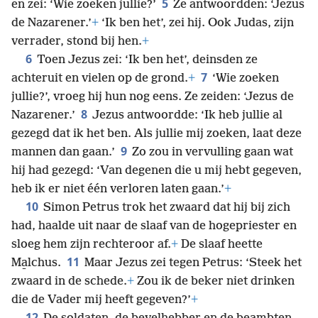
5
en zei: ‘Wie zoeken jullie?’
Ze antwoordden: ‘Jezus
de Nazarener.’
+
‘Ik ben het’, zei hij. Ook Judas, zijn
verrader, stond bij hen.
+
6
Toen Jezus zei: ‘Ik ben het’, deinsden ze
7
achteruit en vielen op de grond.
+
‘Wie zoeken
jullie?’, vroeg hij hun nog eens. Ze zeiden: ‘Jezus de
8
Nazarener.’
Jezus antwoordde: ‘Ik heb jullie al
gezegd dat ik het ben. Als jullie mij zoeken, laat deze
9
mannen dan gaan.’
Zo zou in vervulling gaan wat
hij had gezegd: ‘Van degenen die u mij hebt gegeven,
heb ik er niet één verloren laten gaan.’
+
10
Simon Petrus trok het zwaard dat hij bij zich
had, haalde uit naar de slaaf van de hogepriester en
sloeg hem zijn rechteroor af.
+
De slaaf heette
11
Ma̱lchus.
Maar Jezus zei tegen Petrus: ‘Steek het
zwaard in de schede.
+
Zou ik de beker niet drinken
die de Vader mij heeft gegeven?’
+
12