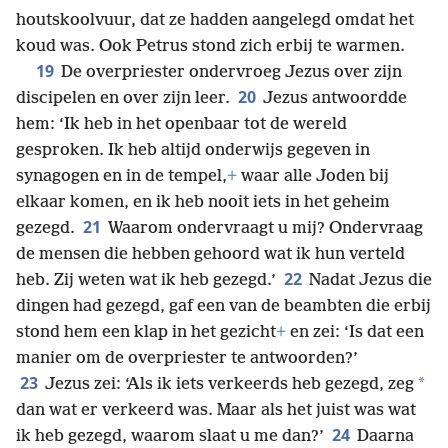
houtskoolvuur, dat ze hadden aangelegd omdat het
koud was. Ook Petrus stond zich erbij te warmen.
19
De overpriester ondervroeg Jezus over zijn
20
discipelen en over zijn leer.
Jezus antwoordde
hem: ‘Ik heb in het openbaar tot de wereld
gesproken. Ik heb altijd onderwijs gegeven in
synagogen en in de tempel,
+
waar alle Joden bij
elkaar komen, en ik heb nooit iets in het geheim
21
gezegd.
Waarom ondervraagt u mij? Ondervraag
de mensen die hebben gehoord wat ik hun verteld
22
heb. Zij weten wat ik heb gezegd.’
Nadat Jezus die
dingen had gezegd, gaf een van de beambten die erbij
stond hem een klap in het gezicht
+
en zei: ‘Is dat een
manier om de overpriester te antwoorden?’
23
*
Jezus zei: ‘Als ik iets verkeerds heb gezegd, zeg
dan wat er verkeerd was. Maar als het juist was wat
24
ik heb gezegd, waarom slaat u me dan?’
Daarna