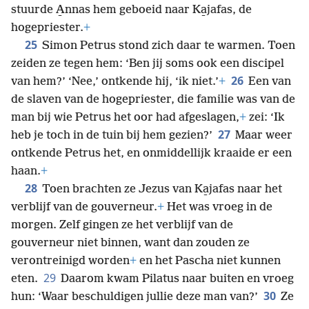
stuurde A̱nnas hem geboeid naar Ka̱jafas, de
hogepriester.
+
25
Simon Petrus stond zich daar te warmen. Toen
zeiden ze tegen hem: ‘Ben jij soms ook een discipel
26
van hem?’ ‘Nee,’ ontkende hij, ‘ik niet.’
+
Een van
de slaven van de hogepriester, die familie was van de
man bij wie Petrus het oor had afgeslagen,
+
zei: ‘Ik
27
heb je toch in de tuin bij hem gezien?’
Maar weer
ontkende Petrus het, en onmiddellijk kraaide er een
haan.
+
28
Toen brachten ze Jezus van Ka̱jafas naar het
verblijf van de gouverneur.
+
Het was vroeg in de
morgen. Zelf gingen ze het verblijf van de
gouverneur niet binnen, want dan zouden ze
verontreinigd worden
+
en het Pascha niet kunnen
29
eten.
Daarom kwam Pilatus naar buiten en vroeg
30
hun: ‘Waar beschuldigen jullie deze man van?’
Ze