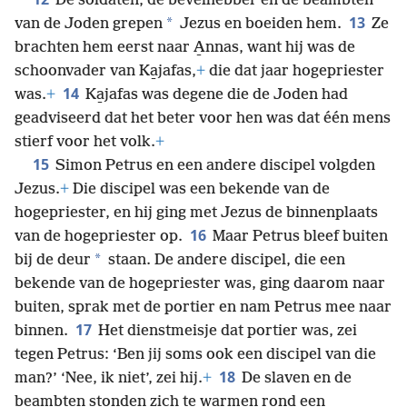
De soldaten, de bevelhebber en de beambten
13
*
van de Joden grepen
Jezus en boeiden hem.
Ze
brachten hem eerst naar A̱nnas, want hij was de
schoonvader van Ka̱jafas,
+
die dat jaar hogepriester
14
was.
+
Ka̱jafas was degene die de Joden had
geadviseerd dat het beter voor hen was dat één mens
stierf voor het volk.
+
15
Simon Petrus en een andere discipel volgden
Jezus.
+
Die discipel was een bekende van de
hogepriester, en hij ging met Jezus de binnenplaats
16
van de hogepriester op.
Maar Petrus bleef buiten
*
bij de deur
staan. De andere discipel, die een
bekende van de hogepriester was, ging daarom naar
buiten, sprak met de portier en nam Petrus mee naar
17
binnen.
Het dienstmeisje dat portier was, zei
tegen Petrus: ‘Ben jij soms ook een discipel van die
18
man?’ ‘Nee, ik niet’, zei hij.
+
De slaven en de
beambten stonden zich te warmen rond een