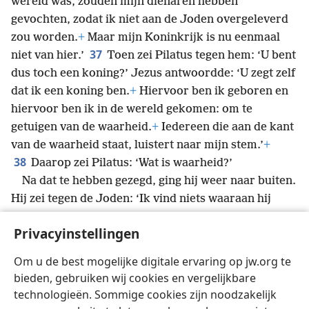
wereld was, zouden mijn dienaren hebben
gevochten, zodat ik niet aan de Joden overgeleverd
zou worden.
+
Maar mijn Koninkrijk is nu eenmaal
37
niet van hier.’
Toen zei Pilatus tegen hem: ‘U bent
dus toch een koning?’ Jezus antwoordde: ‘U zegt zelf
dat ik een koning ben.
+
Hiervoor ben ik geboren en
hiervoor ben ik in de wereld gekomen: om te
getuigen van de waarheid.
+
Iedereen die aan de kant
van de waarheid staat, luistert naar mijn stem.’
+
38
Daarop zei Pilatus: ‘Wat is waarheid?’
Na dat te hebben gezegd, ging hij weer naar buiten.
Hij zei tegen de Joden: ‘Ik vind niets waaraan hij
39
schuldig is.
+
Maar het is bij jullie gebruikelijk dat
Privacyinstellingen
ik op het Pascha iemand vrijlaat.
+
Willen jullie dat ik
40
de Koning van de Joden vrijlaat?’
Toen
Om u de best mogelijke digitale ervaring op jw.org te
schreeuwden ze weer: ‘Nee, niet hem maar
bieden, gebruiken wij cookies en vergelijkbare
*
Bara̱bbas!’ Bara̱bbas was een misdadiger.
+
technologieën. Sommige cookies zijn noodzakelijk