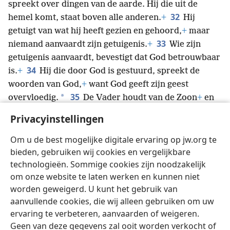
spreekt over dingen van de aarde. Hij die uit de
32
hemel komt, staat boven alle anderen.
+
Hij
getuigt van wat hij heeft gezien en gehoord,
+
maar
33
niemand aanvaardt zijn getuigenis.
+
Wie zijn
getuigenis aanvaardt, bevestigt dat God betrouwbaar
34
is.
+
Hij die door God is gestuurd, spreekt de
woorden van God,
+
want God geeft zijn geest
35
*
overvloedig.
De Vader houdt van de Zoon
+
en
36
heeft alle dingen in zijn handen gegeven.
+
Hij die
Privacyinstellingen
in de Zoon gelooft, heeft eeuwig leven.
+
Hij die niet
gehoorzaam is aan de Zoon, zal het leven niet zien,
+
Om u de best mogelijke digitale ervaring op jw.org te
maar de woede van God blijft op hem.
+
bieden, gebruiken wij cookies en vergelijkbare
technologieën. Sommige cookies zijn noodzakelijk
om onze website te laten werken en kunnen niet
worden geweigerd. U kunt het gebruik van
aanvullende cookies, die wij alleen gebruiken om uw
Nederlands
Delen
Instellingen
ervaring te verbeteren, aanvaarden of weigeren.
Copyright
© 2026 Watch Tower Bible and Tract Society of Pennsylvania
Geen van deze gegevens zal ooit worden verkocht of
Gebruiksvoorwaarden
Privacybeleid
Privacyinstellingen