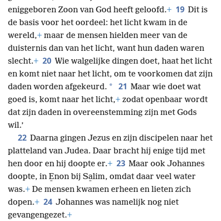
19
eniggeboren Zoon van God heeft geloofd.
+
Dit is
de basis voor het oordeel: het licht kwam in de
wereld,
+
maar de mensen hielden meer van de
duisternis dan van het licht, want hun daden waren
20
slecht.
+
Wie walgelijke dingen doet, haat het licht
en komt niet naar het licht, om te voorkomen dat zijn
21
*
daden worden afgekeurd.
Maar wie doet wat
goed is, komt naar het licht,
+
zodat openbaar wordt
dat zijn daden in overeenstemming zijn met Gods
wil.’
22
Daarna gingen Jezus en zijn discipelen naar het
platteland van Judea. Daar bracht hij enige tijd met
23
hen door en hij doopte er.
+
Maar ook Johannes
doopte, in E̱non bij Sa̱lim, omdat daar veel water
was.
+
De mensen kwamen erheen en lieten zich
24
dopen.
+
Johannes was namelijk nog niet
gevangengezet.
+