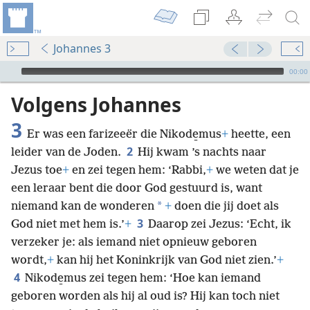
Johannes 3
Audio Player
00:00
Volgens Johannes
3
Er was een farizeeër die Nikode̱mus
+
heette, een
2
leider van de Joden.
Hij kwam ’s nachts naar
Jezus toe
+
en zei tegen hem: ‘Rabbi,
+
we weten dat je
een leraar bent die door God gestuurd is, want
*
niemand kan de wonderen
+
doen die jij doet als
3
God niet met hem is.’
+
Daarop zei Jezus: ‘Echt, ik
verzeker je: als iemand niet opnieuw geboren
wordt,
+
kan hij het Koninkrijk van God niet zien.’
+
4
Nikode̱mus zei tegen hem: ‘Hoe kan iemand
geboren worden als hij al oud is? Hij kan toch niet