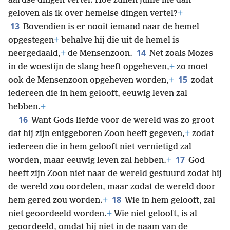
aardse dingen vertel. Hoe zullen jullie me dan
geloven als ik over hemelse dingen vertel?
+
13
Bovendien is er nooit iemand naar de hemel
opgestegen
+
behalve hij die uit de hemel is
14
neergedaald,
+
de Mensenzoon.
Net zoals Mozes
in de woestijn de slang heeft opgeheven,
+
zo moet
15
ook de Mensenzoon opgeheven worden,
+
zodat
iedereen die in hem gelooft, eeuwig leven zal
hebben.
+
16
Want Gods liefde voor de wereld was zo groot
dat hij zijn eniggeboren Zoon heeft gegeven,
+
zodat
iedereen die in hem gelooft niet vernietigd zal
17
worden, maar eeuwig leven zal hebben.
+
God
heeft zijn Zoon niet naar de wereld gestuurd zodat hij
de wereld zou oordelen, maar zodat de wereld door
18
hem gered zou worden.
+
Wie in hem gelooft, zal
niet geoordeeld worden.
+
Wie niet gelooft, is al
geoordeeld, omdat hij niet in de naam van de