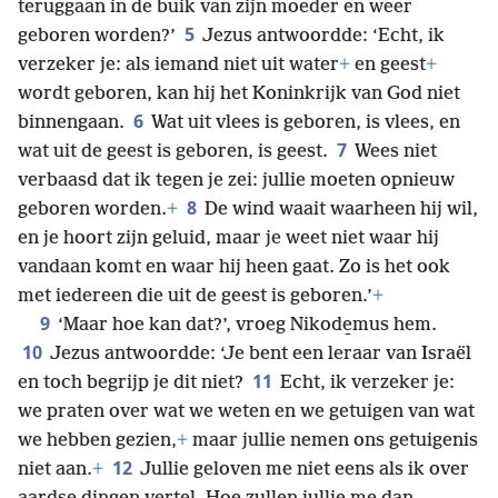
teruggaan in de buik van zijn moeder en weer
5
geboren worden?’
Jezus antwoordde: ‘Echt, ik
verzeker je: als iemand niet uit water
+
en geest
+
wordt geboren, kan hij het Koninkrijk van God niet
6
binnengaan.
Wat uit vlees is geboren, is vlees, en
7
wat uit de geest is geboren, is geest.
Wees niet
verbaasd dat ik tegen je zei: jullie moeten opnieuw
8
geboren worden.
+
De wind waait waarheen hij wil,
en je hoort zijn geluid, maar je weet niet waar hij
vandaan komt en waar hij heen gaat. Zo is het ook
met iedereen die uit de geest is geboren.’
+
9
‘Maar hoe kan dat?’, vroeg Nikode̱mus hem.
10
Jezus antwoordde: ‘Je bent een leraar van Israël
11
en toch begrijp je dit niet?
Echt, ik verzeker je:
we praten over wat we weten en we getuigen van wat
we hebben gezien,
+
maar jullie nemen ons getuigenis
12
niet aan.
+
Jullie geloven me niet eens als ik over