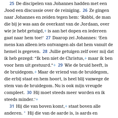
25
De discipelen van Johannes hadden met een
26
Jood een discussie over de reiniging.
Ze gingen
naar Johannes en zeiden tegen hem: ‘Rabbi, de man
die bij je was aan de overkant van de Jordaan, over
wie je hebt getuigd,
+
is aan het dopen en iedereen
27
gaat naar hem toe!’
Daarop zei Johannes: ‘Een
mens kan alleen iets ontvangen als dat hem vanuit de
28
hemel is gegeven.
Jullie getuigen zelf over mij dat
ik heb gezegd: “Ik ben niet de Christus,
+
maar ik ben
29
voor hem uit gestuurd.”
+
Wie de bruid heeft, is
de bruidegom.
+
Maar de vriend van de bruidegom,
die erbij staat en hem hoort, is heel blij vanwege de
stem van de bruidegom. Nu is ook mijn vreugde
30
compleet.
Hij moet steeds meer worden en ik
steeds minder.’
+
31
Hij die van boven komt,
+
staat boven alle
*
anderen.
Hij die van de aarde is, is aards en