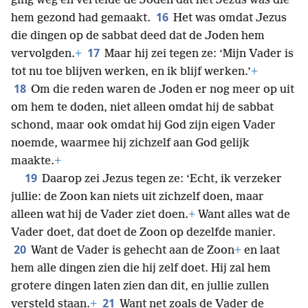
ging weg en vertelde de Joden dat het Jezus was die
16
hem gezond had gemaakt.
Het was omdat Jezus
die dingen op de sabbat deed dat de Joden hem
17
vervolgden.
+
Maar hij zei tegen ze: ‘Mijn Vader is
tot nu toe blijven werken, en ik blijf werken.’
+
18
Om die reden waren de Joden er nog meer op uit
om hem te doden, niet alleen omdat hij de sabbat
schond, maar ook omdat hij God zijn eigen Vader
noemde, waarmee hij zichzelf aan God gelijk
maakte.
+
19
Daarop zei Jezus tegen ze: ‘Echt, ik verzeker
jullie: de Zoon kan niets uit zichzelf doen, maar
alleen wat hij de Vader ziet doen.
+
Want alles wat de
Vader doet, dat doet de Zoon op dezelfde manier.
20
Want de Vader is gehecht aan de Zoon
+
en laat
hem alle dingen zien die hij zelf doet. Hij zal hem
grotere dingen laten zien dan dit, en jullie zullen
21
versteld staan.
+
Want net zoals de Vader de