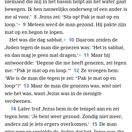
niemand die mij in het bassin helpt als het water gaat
bewegen. Ik ben nauwelijks onderweg of een ander is
8
me al voor.’
Jezus zei: ‘Sta op! Pak je mat op en
9
loop.’
+
Meteen werd de man gezond. Hij pakte zijn
mat op en begon te lopen.
10
Het was die dag sabbat.
+
Daarom zeiden de
Joden tegen de man die genezen was: ‘Het is sabbat,
11
en dan mag je geen mat dragen.’
+
Maar hij
antwoordde: ‘Degene die me heeft genezen, zei tegen
12
me: “Pak je mat op en loop.”’
Ze vroegen hem:
‘Wie is de man die tegen je zei: “Pak je mat op en
13
loop”?’
Maar de man die genezen was, wist niet
wie het was, want Jezus was in de menigte
verdwenen.
14
Later trof Jezus hem in de tempel aan en zei
tegen hem: ‘Je bent weer gezond. Zondig niet meer,
15
anders zal je iets ergers overkomen.’
De man