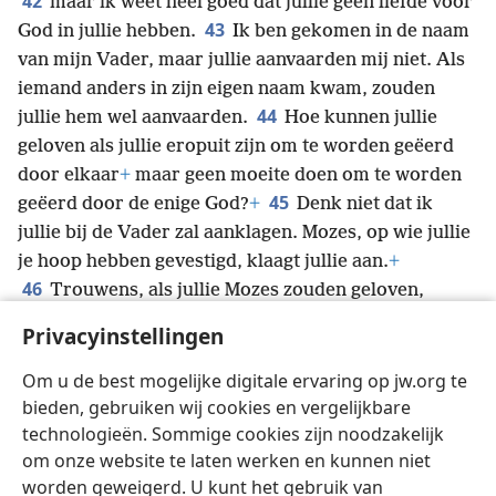
42
maar ik weet heel goed dat jullie geen liefde voor
43
God in jullie hebben.
Ik ben gekomen in de naam
van mijn Vader, maar jullie aanvaarden mij niet. Als
iemand anders in zijn eigen naam kwam, zouden
44
jullie hem wel aanvaarden.
Hoe kunnen jullie
geloven als jullie eropuit zijn om te worden geëerd
door elkaar
+
maar geen moeite doen om te worden
45
geëerd door de enige God?
+
Denk niet dat ik
jullie bij de Vader zal aanklagen. Mozes, op wie jullie
je hoop hebben gevestigd, klaagt jullie aan.
+
46
Trouwens, als jullie Mozes zouden geloven,
zouden jullie mij geloven, want hij heeft over mij
Privacyinstellingen
47
geschreven.
+
Maar als jullie niet geloven wat hij
heeft geschreven, hoe zullen jullie dan geloven wat ik
Om u de best mogelijke digitale ervaring op jw.org te
zeg?’
+
bieden, gebruiken wij cookies en vergelijkbare
technologieën. Sommige cookies zijn noodzakelijk
om onze website te laten werken en kunnen niet
worden geweigerd. U kunt het gebruik van