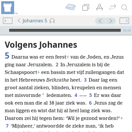
Johannes 5
Audio Player
00:00
Volgens Johannes
5
Daarna was er een feest
+
van de Joden, en Jezus
2
ging naar Jeruzalem.
In Jeruzalem is bij de
Schaapspoort
+
een bassin met vijf zuilengangen dat
3
in het Hebreeuws
Bethzatha
heet.
Daar lag een
groot aantal zieken, blinden, kreupelen en mensen
4
5
*
met misvormde
ledematen.
——
Er was daar
6
ook een man die al 38 jaar ziek was.
Jezus zag de
man liggen en wist dat hij al heel lang ziek was.
Daarom zei hij tegen hem: ‘Wil je gezond worden?’
+
7
‘Mijnheer,’ antwoordde de zieke man, ‘ik heb