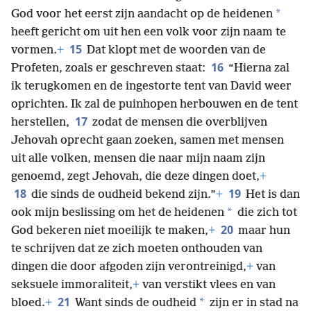
*
God voor het eerst zijn aandacht op de heidenen
heeft gericht om uit hen een volk voor zijn naam te
15
vormen.
+
Dat klopt met de woorden van de
16
Profeten, zoals er geschreven staat:
“Hierna zal
ik terugkomen en de ingestorte tent van David weer
oprichten. Ik zal de puinhopen herbouwen en de tent
17
herstellen,
zodat de mensen die overblijven
Jehovah oprecht gaan zoeken, samen met mensen
uit alle volken, mensen die naar mijn naam zijn
genoemd, zegt Jehovah, die deze dingen doet,
+
18
19
die sinds de oudheid bekend zijn.”
+
Het is dan
*
ook mijn beslissing om het de heidenen
die zich tot
20
God bekeren niet moeilijk te maken,
+
maar hun
te schrijven dat ze zich moeten onthouden van
dingen die door afgoden zijn verontreinigd,
+
van
seksuele immoraliteit,
+
van verstikt vlees en van
21
*
bloed.
+
Want sinds de oudheid
zijn er in stad na