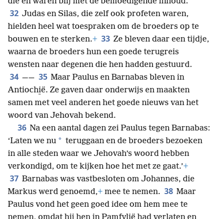
die en waren blij met de bemoedigende inhoud.
32
Judas en Silas, die zelf ook profeten waren,
hielden heel wat toespraken om de broeders op te
33
bouwen en te sterken.
+
Ze bleven daar een tijdje,
waarna de broeders hun een goede terugreis
wensten naar degenen die hen hadden gestuurd.
34
35
——
Maar Paulus en Barnabas bleven in
Antiochi̱ë. Ze gaven daar onderwijs en maakten
samen met veel anderen het goede nieuws van het
woord van Jehovah bekend.
36
Na een aantal dagen zei Paulus tegen Barnabas:
*
‘Laten we nu
teruggaan en de broeders bezoeken
in alle steden waar we Jehovah’s woord hebben
verkondigd, om te kijken hoe het met ze gaat.’
+
37
Barnabas was vastbesloten om Johannes, die
38
Markus werd genoemd,
+
mee te nemen.
Maar
Paulus vond het geen goed idee om hem mee te
nemen, omdat hij hen in Pamfylië had verlaten en