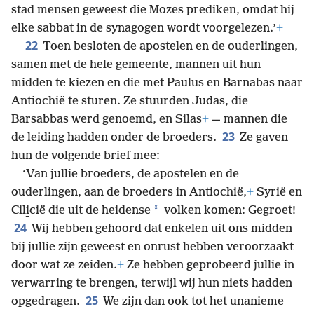
stad mensen geweest die Mozes prediken, omdat hij
elke sabbat in de synagogen wordt voorgelezen.’
+
22
Toen besloten de apostelen en de ouderlingen,
samen met de hele gemeente, mannen uit hun
midden te kiezen en die met Paulus en Barnabas naar
Antiochi̱ë te sturen. Ze stuurden Judas, die
Ba̱rsabbas werd genoemd, en Silas
+
— mannen die
23
de leiding hadden onder de broeders.
Ze gaven
hun de volgende brief mee:
‘Van jullie broeders, de apostelen en de
ouderlingen, aan de broeders in Antiochi̱ë,
+
Syrië en
*
Cili̱cië die uit de heidense
volken komen: Gegroet!
24
Wij hebben gehoord dat enkelen uit ons midden
bij jullie zijn geweest en onrust hebben veroorzaakt
door wat ze zeiden.
+
Ze hebben geprobeerd jullie in
verwarring te brengen, terwijl wij hun niets hadden
25
opgedragen.
We zijn dan ook tot het unanieme