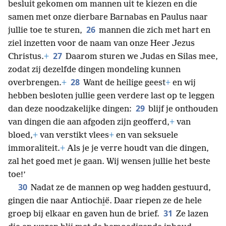
besluit gekomen om mannen uit te kiezen en die
samen met onze dierbare Barnabas en Paulus naar
26
jullie toe te sturen,
mannen die zich met hart en
ziel inzetten voor de naam van onze Heer Jezus
27
Christus.
+
Daarom sturen we Judas en Silas mee,
zodat zij dezelfde dingen mondeling kunnen
28
overbrengen.
+
Want de heilige geest
+
en wij
hebben besloten jullie geen verdere last op te leggen
29
dan deze noodzakelijke dingen:
blijf je onthouden
van dingen die aan afgoden zijn geofferd,
+
van
bloed,
+
van verstikt vlees
+
en van seksuele
immoraliteit.
+
Als je je verre houdt van die dingen,
zal het goed met je gaan. Wij wensen jullie het beste
toe!’
30
Nadat ze de mannen op weg hadden gestuurd,
gingen die naar Antiochi̱ë. Daar riepen ze de hele
31
groep bij elkaar en gaven hun de brief.
Ze lazen