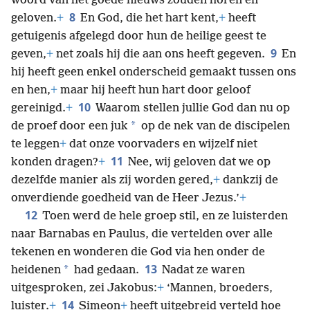
woord van het goede nieuws zouden horen en
8
geloven.
+
En God, die het hart kent,
+
heeft
getuigenis afgelegd door hun de heilige geest te
9
geven,
+
net zoals hij die aan ons heeft gegeven.
En
hij heeft geen enkel onderscheid gemaakt tussen ons
en hen,
+
maar hij heeft hun hart door geloof
10
gereinigd.
+
Waarom stellen jullie God dan nu op
*
de proef door een juk
op de nek van de discipelen
te leggen
+
dat onze voorvaders en wijzelf niet
11
konden dragen?
+
Nee, wij geloven dat we op
dezelfde manier als zij worden gered,
+
dankzij de
onverdiende goedheid van de Heer Jezus.’
+
12
Toen werd de hele groep stil, en ze luisterden
naar Barnabas en Paulus, die vertelden over alle
tekenen en wonderen die God via hen onder de
13
*
heidenen
had gedaan.
Nadat ze waren
uitgesproken, zei Jakobus:
+
‘Mannen, broeders,
14
luister.
+
Simeon
+
heeft uitgebreid verteld hoe