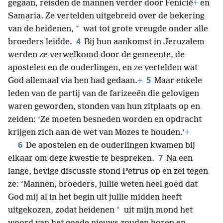
gegaan, reisden de mannen verder door Fenicië
+
en
Sama̱ria. Ze vertelden uitgebreid over de bekering
*
van de heidenen,
wat tot grote vreugde onder alle
4
broeders leidde.
Bij hun aankomst in Jeruzalem
werden ze verwelkomd door de gemeente, de
apostelen en de ouderlingen, en ze vertelden wat
5
God allemaal via hen had gedaan.
+
Maar enkele
leden van de partij van de farizeeën die gelovigen
waren geworden, stonden van hun zitplaats op en
zeiden: ‘Ze moeten besneden worden en opdracht
krijgen zich aan de wet van Mozes te houden.’
+
6
De apostelen en de ouderlingen kwamen bij
7
elkaar om deze kwestie te bespreken.
Na een
lange, hevige discussie stond Petrus op en zei tegen
ze: ‘Mannen, broeders, jullie weten heel goed dat
God mij al in het begin uit jullie midden heeft
*
uitgekozen, zodat heidenen
uit mijn mond het