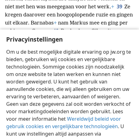
39
niet met hen was meegegaan voor het werk.
+
Ze
kregen daarover een hoogoplopende ruzie en gingen
uit elkaar. Barnabas
+
nam Markus mee en ging per
40
schip naar Cyprus.
Paulus koos Silas uit en
Privacyinstellingen
vertrok, nadat de broeders hem aan de onverdiende
goedheid van Jehovah hadden toevertrouwd.
+
Om u de best mogelijke digitale ervaring op jw.org te
41
Hij reisde door Syrië en Cili̱cië, waar hij de
bieden, gebruiken wij cookies en vergelijkbare
gemeenten sterkte.
technologieën. Sommige cookies zijn noodzakelijk
om onze website te laten werken en kunnen niet
worden geweigerd. U kunt het gebruik van
aanvullende cookies, die wij alleen gebruiken om uw
ervaring te verbeteren, aanvaarden of weigeren.
Nederlands
Delen
Instellingen
Geen van deze gegevens zal ooit worden verkocht of
Copyright
© 2026 Watch Tower Bible and Tract Society of Pennsylvania
Gebruiksvoorwaarden
Privacybeleid
Privacyinstellingen
voor marketingdoeleinden worden gebruikt. Lees
Inloggen
JW.ORG
voor meer informatie het
Wereldwijd beleid voor
gebruik cookies en vergelijkbare technologieën
. U
kunt uw instellingen altijd aanpassen via