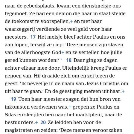
naar de gebedsplaats, kwam een dienstmeisje ons
tegemoet. Ze had een demon die haar in staat stelde
de toekomst te voorspellen,
+
en met haar
waarzeggerij verdiende ze veel geld voor haar
17
meesters.
Het meisje bleef achter Paulus en ons
aan lopen, terwijl ze riep: ‘Deze mensen zijn slaven
van de allerhoogste God
+
en ze vertellen hoe jullie
18
*
gered kunnen worden!’
Daar ging ze dagen
achter elkaar mee door. Uiteindelijk kreeg Paulus er
genoeg van. Hij draaide zich om en zei tegen de
geest: ‘Ik beveel je in de naam van Jezus Christus om
uit haar te gaan.’ En de geest ging meteen uit haar.
+
19
Toen haar meesters zagen dat hun bron van
inkomsten verdwenen was,
+
grepen ze Paulus en
Silas en sleepten hen naar het marktplein, naar de
20
bestuurders.
+
Ze leidden hen voor de
magistraten en zeiden: ‘Deze mensen veroorzaken