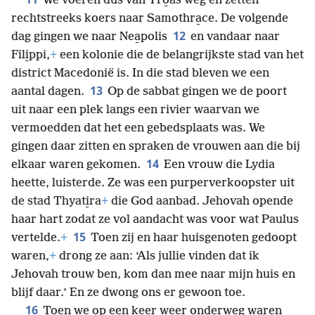
We voeren dus van Tro̱as weg en zetten
rechtstreeks koers naar Samothra̱ce. De volgende
12
dag gingen we naar Nea̱polis
en vandaar naar
Fili̱ppi,
+
een kolonie die de belangrijkste stad van het
district Macedonië is. In die stad bleven we een
13
aantal dagen.
Op de sabbat gingen we de poort
uit naar een plek langs een rivier waarvan we
vermoedden dat het een gebedsplaats was. We
gingen daar zitten en spraken de vrouwen aan die bij
14
elkaar waren gekomen.
Een vrouw die Lydia
heette, luisterde. Ze was een purperverkoopster uit
de stad Thyati̱ra
+
die God aanbad. Jehovah opende
haar hart zodat ze vol aandacht was voor wat Paulus
15
vertelde.
+
Toen zij en haar huisgenoten gedoopt
waren,
+
drong ze aan: ‘Als jullie vinden dat ik
Jehovah trouw ben, kom dan mee naar mijn huis en
blijf daar.’ En ze dwong ons er gewoon toe.
16
Toen we op een keer weer onderweg waren