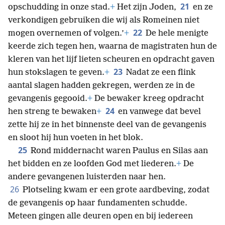
21
opschudding in onze stad.
+
Het zijn Joden,
en ze
verkondigen gebruiken die wij als Romeinen niet
22
mogen overnemen of volgen.’
+
De hele menigte
keerde zich tegen hen, waarna de magistraten hun de
kleren van het lijf lieten scheuren en opdracht gaven
23
hun stokslagen te geven.
+
Nadat ze een flink
aantal slagen hadden gekregen, werden ze in de
gevangenis gegooid.
+
De bewaker kreeg opdracht
24
hen streng te bewaken
+
en vanwege dat bevel
zette hij ze in het binnenste deel van de gevangenis
en sloot hij hun voeten in het blok.
25
Rond middernacht waren Paulus en Silas aan
het bidden en ze loofden God met liederen.
+
De
andere gevangenen luisterden naar hen.
26
Plotseling kwam er een grote aardbeving, zodat
de gevangenis op haar fundamenten schudde.
Meteen gingen alle deuren open en bij iedereen