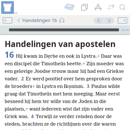
Handelingen 16
Audio Player
00:00
Handelingen van apostelen
16
Hij kwam in De̱rbe en ook in Lystra.
+
Daar was
een discipel die Timotheüs heette.
+
Zijn moeder was
een gelovige Joodse vrouw maar hij had een Griekse
2
vader.
Er werd positief over hem gesproken door
3
de broeders
+
in Lystra en Iko̱nium.
Paulus wilde
graag dat Timotheüs met hem meeging. Maar eerst
besneed hij hem ter wille van de Joden in die
plaatsen,
+
want iedereen wist dat zijn vader een
4
Griek was.
Terwijl ze verder reisden door de
steden, brachten ze de richtlijnen over die waren