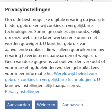
40
hun uit de stad weg te gaan.
Maar toen ze de
Privacyinstellingen
gevangenis hadden verlaten, gingen ze naar het huis
van Lydia,
+
waar ze de broeders aantroffen. Ze
Om u de best mogelijke digitale ervaring op jw.org te
bouwden hen op
+
en vertrokken.
bieden, gebruiken wij cookies en vergelijkbare
technologieën. Sommige cookies zijn noodzakelijk
om onze website te laten werken en kunnen niet
worden geweigerd. U kunt het gebruik van
aanvullende cookies, die wij alleen gebruiken om uw
Nederlands
Delen
Instellingen
ervaring te verbeteren, aanvaarden of weigeren.
Copyright
© 2026 Watch Tower Bible and Tract Society of Pennsylvania
Geen van deze gegevens zal ooit worden verkocht of
Gebruiksvoorwaarden
Privacybeleid
Privacyinstellingen
voor marketingdoeleinden worden gebruikt. Lees
Inloggen
JW.ORG
voor meer informatie het
Wereldwijd beleid voor
gebruik cookies en vergelijkbare technologieën
. U
kunt uw instellingen altijd aanpassen via
Privacyinstellingen
.
Aanvaarden
Weigeren
Aanpassen