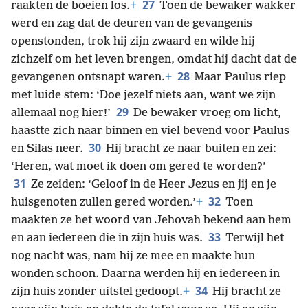
27
raakten de boeien los.
+
Toen de bewaker wakker
werd en zag dat de deuren van de gevangenis
openstonden, trok hij zijn zwaard en wilde hij
zichzelf om het leven brengen, omdat hij dacht dat de
28
gevangenen ontsnapt waren.
+
Maar Paulus riep
met luide stem: ‘Doe jezelf niets aan, want we zijn
29
allemaal nog hier!’
De bewaker vroeg om licht,
haastte zich naar binnen en viel bevend voor Paulus
30
en Silas neer.
Hij bracht ze naar buiten en zei:
‘Heren, wat moet ik doen om gered te worden?’
31
Ze zeiden: ‘Geloof in de Heer Jezus en jij en je
32
huisgenoten zullen gered worden.’
+
Toen
maakten ze het woord van Jehovah bekend aan hem
33
en aan iedereen die in zijn huis was.
Terwijl het
nog nacht was, nam hij ze mee en maakte hun
wonden schoon. Daarna werden hij en iedereen in
34
zijn huis zonder uitstel gedoopt.
+
Hij bracht ze