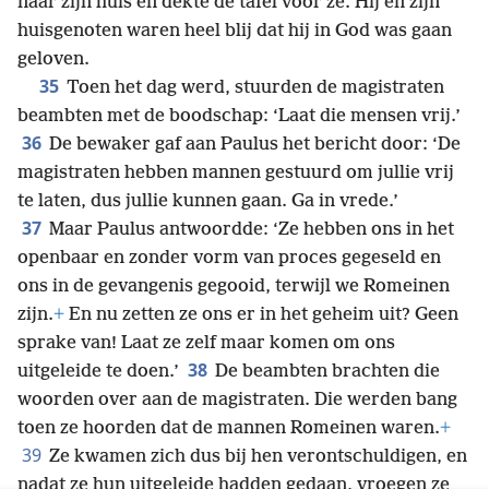
naar zijn huis en dekte de tafel voor ze. Hij en zijn
huisgenoten waren heel blij dat hij in God was gaan
geloven.
35
Toen het dag werd, stuurden de magistraten
beambten met de boodschap: ‘Laat die mensen vrij.’
36
De bewaker gaf aan Paulus het bericht door: ‘De
magistraten hebben mannen gestuurd om jullie vrij
te laten, dus jullie kunnen gaan. Ga in vrede.’
37
Maar Paulus antwoordde: ‘Ze hebben ons in het
openbaar en zonder vorm van proces gegeseld en
ons in de gevangenis gegooid, terwijl we Romeinen
zijn.
+
En nu zetten ze ons er in het geheim uit? Geen
sprake van! Laat ze zelf maar komen om ons
38
uitgeleide te doen.’
De beambten brachten die
woorden over aan de magistraten. Die werden bang
toen ze hoorden dat de mannen Romeinen waren.
+
39
Ze kwamen zich dus bij hen verontschuldigen, en
nadat ze hun uitgeleide hadden gedaan, vroegen ze