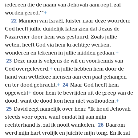
iedereen die de naam van Jehovah aanroept, zal
worden gered.’”
+
22
Mannen van Israël, luister naar deze woorden:
God heeft jullie duidelijk laten zien dat Jezus de
Nazarener door hem was gestuurd. Zoals jullie
weten, heeft God via hem krachtige werken,
wonderen en tekenen in jullie midden gedaan.
+
23
Deze man is volgens de wil en voorkennis van
God overgeleverd,
+
en jullie hebben hem door de
hand van wetteloze mensen aan een paal gehangen
24
en ter dood gebracht.
+
Maar God heeft hem
opgewekt
+
door hem te bevrijden uit de greep van de
dood, want de dood kon hem niet vasthouden.
+
25
David zegt namelijk over hem: “Ik houd Jehovah
steeds voor ogen, want omdat hij aan mijn
26
rechterhand is, zal ik nooit wankelen.
Daarom
werd mijn hart vrolijk en juichte mijn tong. En ik zal