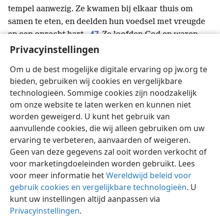
tempel aanwezig. Ze kwamen bij elkaar thuis om
samen te eten, en deelden hun voedsel met vreugde
47
en een oprecht hart.
Ze loofden God en waren
geliefd bij het hele volk. Ondertussen bleef Jehovah
Privacyinstellingen
elke dag mensen die gered werden aan hen
Om u de best mogelijke digitale ervaring op jw.org te
toevoegen.
+
bieden, gebruiken wij cookies en vergelijkbare
technologieën. Sommige cookies zijn noodzakelijk
om onze website te laten werken en kunnen niet
worden geweigerd. U kunt het gebruik van
Nederlands
Delen
Instellingen
aanvullende cookies, die wij alleen gebruiken om uw
Copyright
© 2026 Watch Tower Bible and Tract Society of Pennsylvania
ervaring te verbeteren, aanvaarden of weigeren.
Gebruiksvoorwaarden
Privacybeleid
Privacyinstellingen
Geen van deze gegevens zal ooit worden verkocht of
Inloggen
JW.ORG
voor marketingdoeleinden worden gebruikt. Lees
voor meer informatie het
Wereldwijd beleid voor
gebruik cookies en vergelijkbare technologieën
. U
kunt uw instellingen altijd aanpassen via
Privacyinstellingen
.