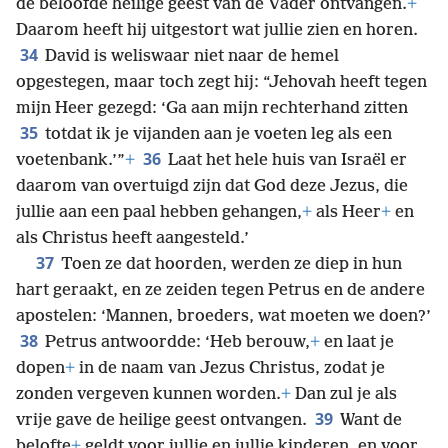
de beloofde heilige geest van de Vader ontvangen.
+
Daarom heeft hij uitgestort wat jullie zien en horen.
34
David is weliswaar niet naar de hemel
opgestegen, maar toch zegt hij: “Jehovah heeft tegen
mijn Heer gezegd: ‘Ga aan mijn rechterhand zitten
35
totdat ik je vijanden aan je voeten leg als een
36
voetenbank.’”
+
Laat het hele huis van Israël er
daarom van overtuigd zijn dat God deze Jezus, die
jullie aan een paal hebben gehangen,
+
als Heer
+
en
als Christus heeft aangesteld.’
37
Toen ze dat hoorden, werden ze diep in hun
hart geraakt, en ze zeiden tegen Petrus en de andere
apostelen: ‘Mannen, broeders, wat moeten we doen?’
38
Petrus antwoordde: ‘Heb berouw,
+
en laat je
dopen
+
in de naam van Jezus Christus, zodat je
zonden vergeven kunnen worden.
+
Dan zul je als
39
vrije gave de heilige geest ontvangen.
Want de
belofte
+
geldt voor jullie en jullie kinderen, en voor