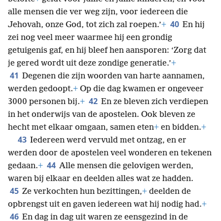
alle mensen die ver weg zijn, voor iedereen die
40
Jehovah, onze God, tot zich zal roepen.’
+
En hij
zei nog veel meer waarmee hij een grondig
getuigenis gaf, en hij bleef hen aansporen: ‘Zorg dat
je gered wordt uit deze zondige generatie.’
+
41
Degenen die zijn woorden van harte aannamen,
werden gedoopt.
+
Op die dag kwamen er ongeveer
42
3000 personen bij.
+
En ze bleven zich verdiepen
in het onderwijs van de apostelen. Ook bleven ze
hecht met elkaar omgaan, samen eten
+
en bidden.
+
43
Iedereen werd vervuld met ontzag, en er
werden door de apostelen veel wonderen en tekenen
44
gedaan.
+
Alle mensen die gelovigen werden,
waren bij elkaar en deelden alles wat ze hadden.
45
Ze verkochten hun bezittingen,
+
deelden de
opbrengst uit en gaven iedereen wat hij nodig had.
+
46
En dag in dag uit waren ze eensgezind in de