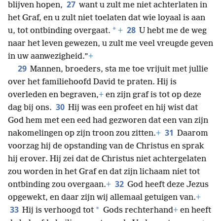
27
blijven hopen,
want u zult me niet achterlaten in
het Graf, en u zult niet toelaten dat wie loyaal is aan
28
*
u, tot ontbinding overgaat.
+
U hebt me de weg
naar het leven gewezen, u zult me veel vreugde geven
in uw aanwezigheid.”
+
29
Mannen, broeders, sta me toe vrijuit met jullie
over het familiehoofd David te praten. Hij is
overleden en begraven,
+
en zijn graf is tot op deze
30
dag bij ons.
Hij was een profeet en hij wist dat
God hem met een eed had gezworen dat een van zijn
31
nakomelingen op zijn troon zou zitten.
+
Daarom
voorzag hij de opstanding van de Christus en sprak
hij erover. Hij zei dat de Christus niet achtergelaten
zou worden in het Graf en dat zijn lichaam niet tot
32
ontbinding zou overgaan.
+
God heeft deze Jezus
opgewekt, en daar zijn wij allemaal getuigen van.
+
33
*
Hij is verhoogd tot
Gods rechterhand
+
en heeft