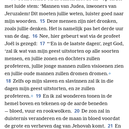
met luide stem: ‘Mannen van Judea, inwoners van
Jeruzalem! Dit moeten jullie weten, luister goed naar
15
mijn woorden.
Deze mensen zijn niet dronken,
zoals jullie denken. Het is namelijk pas het derde uur
16
van de dag.
Nee, hier gebeurt wat via de profeet
17
Joël is gezegd:
“‘En in de laatste dagen’, zegt God,
‘zal ik wat van mijn geest uitstorten op alle soorten
mensen, en jullie zonen en dochters zullen
profeteren, jullie jonge mannen zullen visioenen zien
en jullie oude mannen zullen dromen dromen.
+
18
Zelfs op mijn slaven en slavinnen zal ik in die
dagen mijn geest uitstorten, en ze zullen
19
profeteren.
+
En ik zal wonderen tonen in de
hemel boven en tekenen op de aarde beneden
20
— bloed, vuur en rookwolken.
De zon zal in
duisternis veranderen en de maan in bloed voordat
21
de grote en verheven dag van Jehovah komt.
En