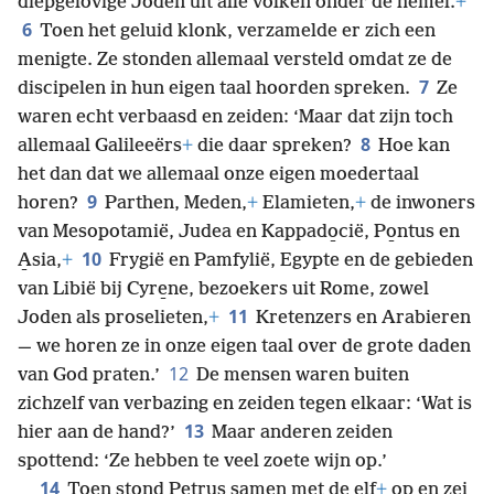
diepgelovige Joden uit alle volken onder de hemel.
+
6
Toen het geluid klonk, verzamelde er zich een
menigte. Ze stonden allemaal versteld omdat ze de
7
discipelen in hun eigen taal hoorden spreken.
Ze
waren echt verbaasd en zeiden: ‘Maar dat zijn toch
8
allemaal Galileeërs
+
die daar spreken?
Hoe kan
het dan dat we allemaal onze eigen moedertaal
9
horen?
Parthen, Meden,
+
Elamieten,
+
de inwoners
van Mesopotamië, Judea en Kappado̱cië, Po̱ntus en
10
A̱sia,
+
Frygië en Pamfylië, Egypte en de gebieden
van Libië bij Cyre̱ne, bezoekers uit Rome, zowel
11
Joden als proselieten,
+
Kretenzers en Arabieren
— we horen ze in onze eigen taal over de grote daden
12
van God praten.’
De mensen waren buiten
zichzelf van verbazing en zeiden tegen elkaar: ‘Wat is
13
hier aan de hand?’
Maar anderen zeiden
spottend: ‘Ze hebben te veel zoete wijn op.’
14
Toen stond Petrus samen met de elf
+
op en zei