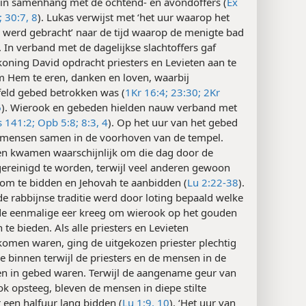
in samenhang met de ochtend- en avondoffers (
Ex
;
30:7, 8
). Lukas verwijst met ‘het uur waarop het
r werd gebracht’ naar de tijd waarop de menigte bad
. In verband met de dagelijkse slachtoffers gaf
oning David opdracht priesters en Levieten aan te
m Hem te eren, danken en loven, waarbij
feld gebed betrokken was (
1Kr 16:4;
23:30;
2Kr
6
). Wierook en gebeden hielden nauw verband met
s 141:2;
Opb 5:8;
8:3, 4
). Op het uur van het gebed
ensen samen in de voorhoven van de tempel.
 kwamen waarschijnlijk om die dag door de
gereinigd te worden, terwijl veel anderen gewoon
m te bidden en Jehovah te aanbidden (
Lu 2:22-38
).
e rabbijnse traditie werd door loting bepaald welke
 de eenmalige eer kreeg om wierook op het gouden
n te bieden. Als alle priesters en Levieten
komen waren, ging de uitgekozen priester plechtig
ge binnen terwijl de priesters en de mensen in de
n in gebed waren. Terwijl de aangename geur van
k opsteeg, bleven de mensen in diepe stilte
 een halfuur lang bidden (
Lu 1:9, 10
). ‘Het uur van