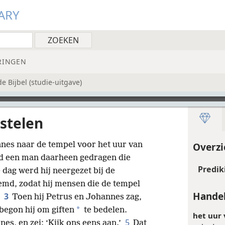
ARY
RINGEN
 Bijbel (studie-uitgave)
stelen
nes naar de tempel voor het uur van
Overzi
d een man daarheen gedragen die
Predik
 dag werd hij neergezet bij de
md, zodat hij mensen die de tempel
Handel
3
.
Toen hij Petrus en Johannes zag,
*
begon hij om giften
te bedelen.
het uur 
5
es, en zei: ‘Kijk ons eens aan.’
Dat