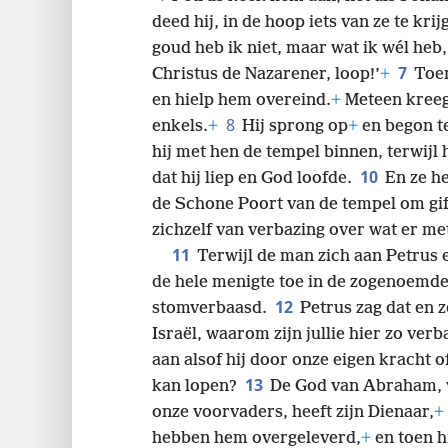
deed hij, in de hoop iets van ze te kri
24
goud heb ik niet, maar wat ik wél heb,
7
Christus de Nazarener, loop!’
+
Toen
en hielp hem overeind.
+
Meteen kreeg 
8
enkels.
+
Hij sprong op
+
en begon te
hij met hen de tempel binnen, terwijl 
10
dat hij liep en God loofde.
En ze he
de Schone Poort van de tempel om gi
zichzelf van verbazing over wat er m
11
Terwijl de man zich aan Petrus
de hele menigte toe in de zogenoemd
12
stomverbaasd.
Petrus zag dat en 
Israël, waarom zijn jullie hier zo ver
aan alsof hij door onze eigen kracht 
13
kan lopen?
De God van Abraham, v
onze voorvaders, heeft zijn Dienaar,
+
hebben hem overgeleverd,
+
en toen hi