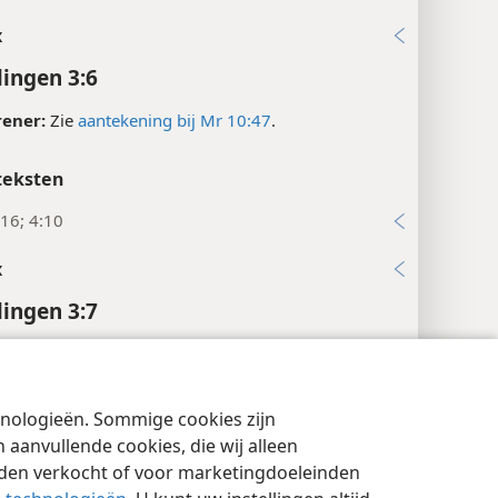
x
ingen 3:6
rener:
Zie
aantekening bij Mr 10:47
.
teksten
16; 4:10
x
ingen 3:7
teksten
4, 15; 9:24, 25
chnologieën. Sommige cookies zijn
cyinstellingen
Inloggen
JW.ORG
, 9; Han 9:34; 14:8-10
aanvullende cookies, die wij alleen
rden verkocht of voor marketingdoeleinden
x