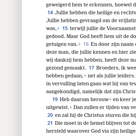
geweigerd hem te erkennen, hoewel die
14
Jullie hebben die heilige en recht
Jullie hebben gevraagd om de vrijlat
15
was,
+
terwijl jullie de Voornaams
gedood. Maar God heeft hem uit de do
16
getuigen van.
+
En door zijn naam 
deze man, die jullie kennen en hier zi
wij dankzij hem hebben, heeft deze ma
17
gezond gemaakt.
Broeders, ik weet
hebben gedaan,
+
net als jullie leiders.
in vervulling laten gaan wat hij van te
aangekondigd, namelijk dat zijn Christ
19
Heb daarom berouw
+
en keer j
uitgewist.
+
Dan zullen er tijden van 
20
en zal hij de Christus sturen die hi
21
Die moet in de hemel blijven tot d
hersteld waarover God via zijn heilige