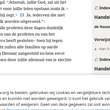
d: “Jehovah, jullie God, zal uit het
Inde
 voor jullie laten opstaan zoals ik.
+
23
hij zegt.
+
Ja, iedereen die niet
Handel
volk worden uitgeroeid.”
+
de Naza
le profeten deze dagen duidelijk
nen van de profeten en van het
Verwijs
rs heeft gesloten
+
toen hij tegen
 zullen alle families op aarde
+
Han 3:
n Dienaar aangesteld en hem eerst
Inde
nen door jullie allemaal van je slechte
Handel
Verwijs
+
Mt 8:1
w.org te bieden, gebruiken wij cookies en vergelijkbare te
Tract Society of Pennsylvania
Gebruiksvoorwaarden
Privacybeleid
Priva
+
Jo 5:8
 en kunnen niet worden geweigerd. U kunt het gebruik van 
vaarden of weigeren. Geen van deze gegevens zal ooit wo
Inde