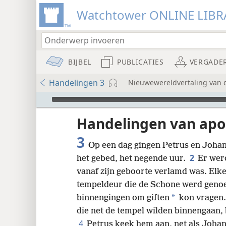
Watchtower ONLINE LIBR
BIJBEL
PUBLICATIES
VERGADE
Handelingen 3
Nieuwewereldvertaling van de
Audio Player
udie-
Handelingen van apo
3
Op een dag gingen Petrus en Johan
2
het gebed, het negende uur.
Er wer
vanaf zijn geboorte verlamd was. Elke
tempeldeur die de Schone werd genoe
8
*
binnengingen om giften
kon vragen
die net de tempel wilden binnengaan, 
16
4
Petrus keek hem aan, net als Johann