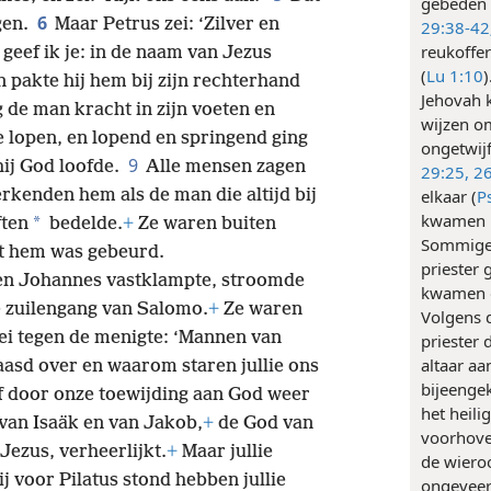
gebeden 
6
jgen.
Maar Petrus zei: ‘Zilver en
29:38-42
reukoffe
 geef ik je: in de naam van Jezus
(
Lu 1:10
)
 pakte hij hem bij zijn rechterhand
Jehovah k
de man kracht in zijn voeten en
wijzen o
 lopen, en lopend en springend ging
ongetwij
9
hij God loofde.
Alle mensen zagen
29:25, 2
rkenden hem als de man die altijd bij
elkaar (
P
kwamen m
*
ften
bedelde.
+
Ze waren buiten
Sommigen
et hem was gebeurd.
priester 
 en Johannes vastklampte, stroomde
kwamen o
e zuilengang van Salomo.
+
Ze waren
Volgens d
zei tegen de menigte: ‘Mannen van
priester
altaar aa
baasd over en waarom staren jullie ons
bijeenge
of door onze toewijding aan God weer
het heili
an Isaäk en van Jakob,
+
de God van
voorhove
Jezus, verheerlijkt.
+
Maar jullie
de wieroo
j voor Pilatus stond hebben jullie
ongeveer