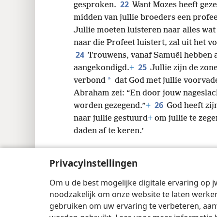
22
gesproken.
Want Mozes heeft gezeg
midden van jullie broeders een profeet
Jullie moeten luisteren naar alles wat 
naar die Profeet luistert, zal uit het 
24
Trouwens, vanaf Samuël hebben al
25
aangekondigd.
+
Jullie zijn de zo
*
verbond
dat God met jullie voorvade
Abraham zei: “En door jouw nageslacht
26
worden gezegend.”
+
God heeft zij
naar jullie gestuurd
+
om jullie te zege
daden af te keren.’
Privacyinstellingen
Om u de best mogelijke digitale ervaring op j
Copyright
© 2026 Watch Tower Bible and 
noodzakelijk om onze website te laten werken
gebruiken om uw ervaring te verbeteren, aan