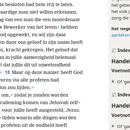
 besloten had hem vrij te laten.
het gebe
het volk (
vaardige man niet willen erkennen.
zong die
ing van een man die een moordenaar
te Bewerker van het leven
+
hebben
het neg
aanteken
od opgewekt, en wij zijn daar
en door ons geloof in zijn naam heeft
Inde
en, kracht gekregen. Het geloof dat
n in jullie aanwezigheid helemaal
Handel
 dat jullie dit uit onwetendheid
Voetno
18
+
Maar op deze manier heeft God
voren via alle profeten had
*
Of ‘ga
us zou lijden.
+
Inde
e om,
+
zodat je zonden worden
verademing komen van Jehovah zelf
+
Handel
j voor jullie heeft aangesteld, Jezus.
Voetno
e tijden waarin alle dingen worden
 profeten uit de oudheid heeft
*
Of ‘ga