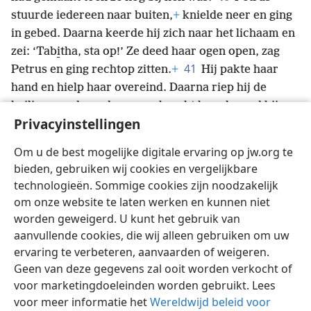
stuurde iedereen naar buiten,
+
knielde neer en ging
in gebed. Daarna keerde hij zich naar het lichaam en
zei: ‘Tabi̱tha, sta op!’ Ze deed haar ogen open, zag
41
Petrus en ging rechtop zitten.
+
Hij pakte haar
hand en hielp haar overeind. Daarna riep hij de
heiligen en de weduwen en bracht haar levend bij
Privacyinstellingen
42
hen.
+
Dat werd in heel Joppe bekend en veel
43
mensen gingen in de Heer geloven.
+
Petrus bleef
Om u de best mogelijke digitale ervaring op jw.org te
nog een hele tijd in Joppe bij een leerlooier die
bieden, gebruiken wij cookies en vergelijkbare
Simon heette.
+
technologieën. Sommige cookies zijn noodzakelijk
om onze website te laten werken en kunnen niet
worden geweigerd. U kunt het gebruik van
aanvullende cookies, die wij alleen gebruiken om uw
ervaring te verbeteren, aanvaarden of weigeren.
Nederlands
Delen
Instellingen
Geen van deze gegevens zal ooit worden verkocht of
Copyright
© 2026 Watch Tower Bible and Tract Society of Pennsylvania
Gebruiksvoorwaarden
Privacybeleid
Privacyinstellingen
voor marketingdoeleinden worden gebruikt. Lees
Inloggen
JW.ORG
voor meer informatie het
Wereldwijd beleid voor