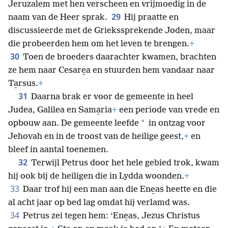
Jeruzalem met hen verscheen en vrijmoedig in de
29
naam van de Heer sprak.
Hij praatte en
discussieerde met de Griekssprekende Joden, maar
die probeerden hem om het leven te brengen.
+
30
Toen de broeders daarachter kwamen, brachten
ze hem naar Cesare̱a en stuurden hem vandaar naar
Ta̱rsus.
+
31
Daarna brak er voor de gemeente in heel
Judea, Galilea en Sama̱ria
+
een periode van vrede en
*
opbouw aan. De gemeente leefde
in ontzag voor
Jehovah en in de troost van de heilige geest,
+
en
bleef in aantal toenemen.
32
Terwijl Petrus door het hele gebied trok, kwam
hij ook bij de heiligen die in Lydda woonden.
+
33
Daar trof hij een man aan die Ene̱as heette en die
al acht jaar op bed lag omdat hij verlamd was.
34
Petrus zei tegen hem: ‘Ene̱as, Jezus Christus