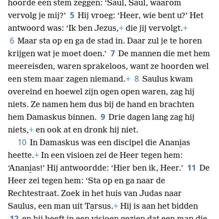
hoorde een stem zeggen: ‘Saul, Saul, waarom
5
vervolg je mij?’
Hij vroeg: ‘Heer, wie bent u?’ Het
antwoord was: ‘Ik ben Jezus,
+
die jij vervolgt.
+
6
Maar sta op en ga de stad in. Daar zul je te horen
7
krijgen wat je moet doen.’
De mannen die met hem
meereisden, waren sprakeloos, want ze hoorden wel
8
een stem maar zagen niemand.
+
Saulus kwam
overeind en hoewel zijn ogen open waren, zag hij
niets. Ze namen hem dus bij de hand en brachten
9
hem Damaskus binnen.
Drie dagen lang zag hij
niets,
+
en ook at en dronk hij niet.
10
In Damaskus was een discipel die Anani̱as
heette.
+
In een visioen zei de Heer tegen hem:
11
‘Anani̱as!’ Hij antwoordde: ‘Hier ben ik, Heer.’
De
Heer zei tegen hem: ‘Sta op en ga naar de
Rechtestraat. Zoek in het huis van Judas naar
Saulus, een man uit Ta̱rsus.
+
Hij is aan het bidden
12