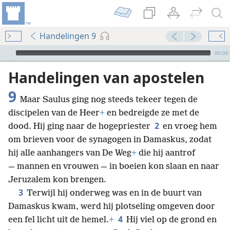
Handelingen 9
Audio Player
00:00
Handelingen van apostelen
9
Maar Saulus ging nog steeds tekeer tegen de
discipelen van de Heer
+
en bedreigde ze met de
2
dood. Hij ging naar de hogepriester
en vroeg hem
om brieven voor de synagogen in Damaskus, zodat
hij alle aanhangers van De Weg
+
die hij aantrof
— mannen en vrouwen — in boeien kon slaan en naar
Jeruzalem kon brengen.
3
Terwijl hij onderweg was en in de buurt van
Damaskus kwam, werd hij plotseling omgeven door
4
een fel licht uit de hemel.
+
Hij viel op de grond en