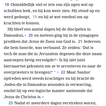
18
Onmiddellijk viel er iets van zijn ogen wat op
schubben leek, en hij kon weer zien. Hij stond op en
19
werd gedoopt,
en hij at wat voedsel om op
krachten te komen.
Hij bleef een aantal dagen bij de discipelen in
20
Damaskus,
+
en meteen ging hij in de synagogen
21
prediken dat Jezus de Zoon van God is.
Iedereen
die hem hoorde, was verbaasd. Ze zeiden: ‘Dat is
toch de man die in Jeruzalem degenen die deze naam
aanroepen hevig vervolgde?
+
Is hij niet juist
hiernaartoe gekomen om ze te arresteren en naar de
22
*
overpriesters te brengen?’
+
Maar Saulus’
optreden werd steeds krachtiger en hij bracht de
Joden die in Damaskus woonden in verwarring,
omdat hij op een logische manier aantoonde dat
Jezus de Christus is.
+
23
Nadat er meerdere dagen verstreken waren,