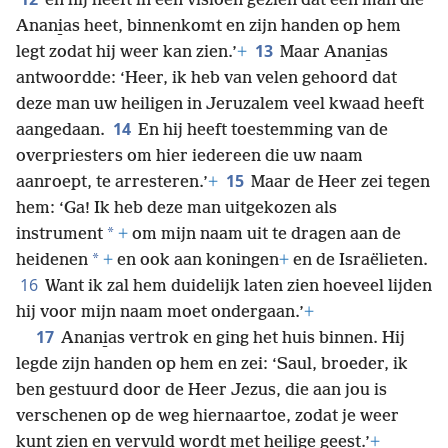
en hij heeft in een visioen gezien dat een man die
Anani̱as heet, binnenkomt en zijn handen op hem
13
legt zodat hij weer kan zien.’
+
Maar Anani̱as
antwoordde: ‘Heer, ik heb van velen gehoord dat
deze man uw heiligen in Jeruzalem veel kwaad heeft
14
aangedaan.
En hij heeft toestemming van de
overpriesters om hier iedereen die uw naam
15
aanroept, te arresteren.’
+
Maar de Heer zei tegen
hem: ‘Ga! Ik heb deze man uitgekozen als
*
instrument
+
om mijn naam uit te dragen aan de
*
heidenen
+
en ook aan koningen
+
en de Israëlieten.
16
Want ik zal hem duidelijk laten zien hoeveel lijden
hij voor mijn naam moet ondergaan.’
+
17
Anani̱as vertrok en ging het huis binnen. Hij
legde zijn handen op hem en zei: ‘Saul, broeder, ik
ben gestuurd door de Heer Jezus, die aan jou is
verschenen op de weg hiernaartoe, zodat je weer
kunt zien en vervuld wordt met heilige geest.’
+