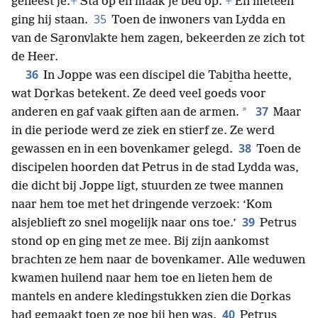
geneest je.
+
Sta op en maak je bed op.’
+
En meteen
35
ging hij staan.
Toen de inwoners van Lydda en
van de Sa̱ronvlakte hem zagen, bekeerden ze zich tot
de Heer.
36
In Joppe was een discipel die Tabi̱tha heette,
wat Do̱rkas betekent. Ze deed veel goeds voor
37
*
anderen en gaf vaak giften aan de armen.
Maar
in die periode werd ze ziek en stierf ze. Ze werd
38
gewassen en in een bovenkamer gelegd.
Toen de
discipelen hoorden dat Petrus in de stad Lydda was,
die dicht bij Joppe ligt, stuurden ze twee mannen
naar hem toe met het dringende verzoek: ‘Kom
39
alsjeblieft zo snel mogelijk naar ons toe.’
Petrus
stond op en ging met ze mee. Bij zijn aankomst
brachten ze hem naar de bovenkamer. Alle weduwen
kwamen huilend naar hem toe en lieten hem de
mantels en andere kledingstukken zien die Do̱rkas
40
had gemaakt toen ze nog bij hen was.
Petrus