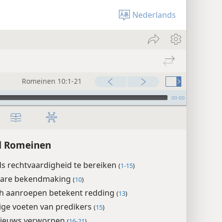
Nederlands
Romeinen 10:1-21
00:00
d Romeinen
s rechtvaardigheid te bereiken
(
1-15
)
are bekendmaking
(
10
)
h aanroepen betekent redding
(
13
)
ige voeten van predikers
(
15
)
ieuws verworpen
(
16-21
)