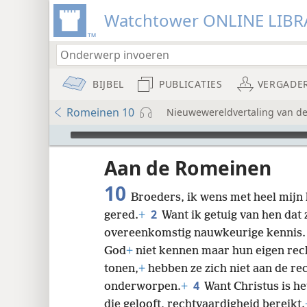
Watchtower ONLINE LIBR
BIJBEL
PUBLICATIES
VERGADE
Romeinen 10
Nieuwewereldvertaling van de 
Audio Player
udie-
Aan de Romeinen
10
Broeders, ik wens met heel mijn
2
gered.
+
Want ik getuig van hen dat
overeenkomstig nauwkeurige kennis
God
+
niet kennen maar hun eigen rec
8
tonen,
+
hebben ze zich niet aan de re
4
onderworpen.
+
Want Christus is he
16
die gelooft, rechtvaardigheid bereikt.