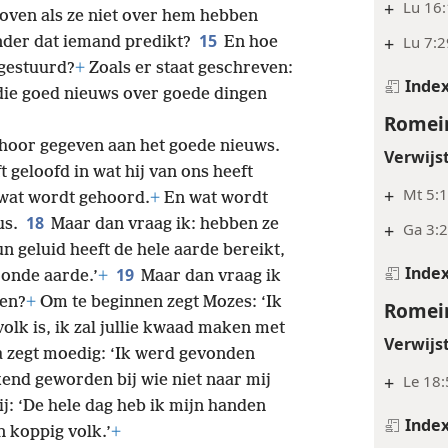
+
Lu 16:
oven als ze niet over hem hebben
15
+
Lu 7:2
nder dat iemand predikt?
En hoe
tgestuurd?
+
Zoals er staat geschreven:
Inde
 die goed nieuws over goede dingen
Romein
ehoor gegeven aan het goede nieuws.
Verwijs
t geloofd in wat hij van ons heeft
+
Mt 5:1
 wat wordt gehoord.
+
En wat wordt
18
us.
Maar dan vraag ik: hebben ze
+
Ga 3:
n geluid heeft de hele aarde bereikt,
Inde
19
onde aarde.’
+
Maar dan vraag ik
ten?
+
Om te beginnen zegt Mozes: ‘Ik
Romein
volk is, ik zal jullie kwaad maken met
Verwijs
a zegt moedig: ‘Ik werd gevonden
end geworden bij wie niet naar mij
+
Le 18:
ij: ‘De hele dag heb ik mijn handen
Inde
 koppig volk.’
+