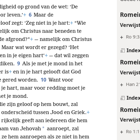
digheid op grond van de wet: ‘De
Romein
6
or leven.’
+
Maar de
of zegt: ‘Zeg niet in je hart:
+
“Wie
Verwijs
lijk om Christus naar beneden te
+
Ro 9:3
 de afgrond?”
+
— namelijk om Christus
8
Maar wat wordt er gezegd? ‘Het
Inde
en in je eigen hart’
+
— dat wil zeggen
Romein
9
ediken.
Als je met je mond in het
Verwijs
r is
+
en in je hart gelooft dat God
10
je gered worden.
Want voor
+
Han 21
 je hart, maar voor redding moet je
et je mond.
Inde
ie zijn geloof op hem bouwt, zal
Romein
n onderscheid tussen Jood en Griek.
+
Verwijs
rijkelijk geeft aan iedereen die hem
*
naam van Jehovah
aanroept, zal
+
Ro 1:1
ze hem aanroepen als ze niet in hem