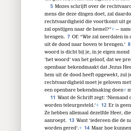
5
Mozes schrijft over de rechtvaar
mens die deze dingen doet, zal daardo
rechtvaardigheid die voortkomt uit gelo
zal opstijgen naar de hemel?”
+
— name
7
brengen.
Of: “Wie zal neerdalen in
uit de dood naar boven te brengen.’
woord is dicht bij je, in je eigen mond 
‘het woord’ van het geloof, dat we pr
openbaar bekendmaakt dat Jezus Hee
hem uit de dood heeft opgewekt, zul 
rechtvaardigheid moet je geloven met
een openbare bekendmaking doen
+
m
11
Want de Schrift zegt: ‘Niemand d
12
worden teleurgesteld.’
+
Er is gee
Ze hebben allemaal dezelfde Heer, die 
13
aanroept.
Want ‘iedereen die de 
14
worden gered’.
+
Maar hoe kunnen 