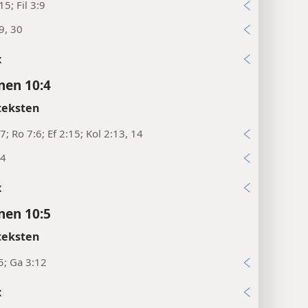
15; Fil 3:9
9, 30
x
en 10:4
teksten
7; Ro 7:6; Ef 2:15; Kol 2:13, 14
24
x
en 10:5
teksten
5; Ga 3:12
x