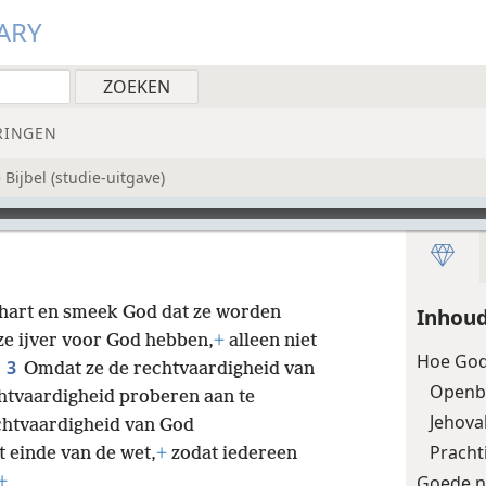
ARY
RINGEN
Bijbel (studie-uitgave)
 hart en smeek God dat ze worden
Inhou
 ze ijver voor God hebben,
+
alleen niet
Hoe God
3
.
Omdat ze de rechtvaardigheid van
Openb
htvaardigheid proberen aan te
Jehova
chtvaardigheid van God
Pracht
t einde van de wet,
+
zodat iedereen
Goede n
+