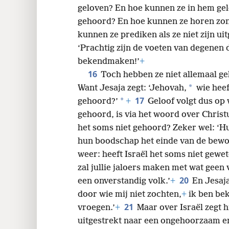
geloven? En hoe kunnen ze in hem gel
gehoord? En hoe kunnen ze horen zo
kunnen ze prediken als ze niet zijn ui
‘Prachtig zijn de voeten van degenen
bekendmaken!’
+
16
Toch hebben ze niet allemaal g
*
Want Jesaja zegt: ‘Jehovah,
wie heef
17
*
gehoord?’
+
Geloof volgt dus op
gehoord, is via het woord over Christ
het soms niet gehoord? Zeker wel: ‘Hu
hun boodschap het einde van de bewo
weer: heeft Israël het soms niet gewe
zal jullie jaloers maken met wat geen 
20
een onverstandig volk.’
+
En Jesaj
door wie mij niet zochten,
+
ik ben bek
21
vroegen.’
+
Maar over Israël zegt h
uitgestrekt naar een ongehoorzaam en