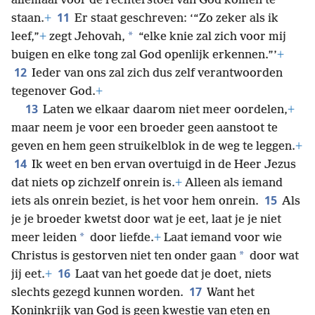
allemaal voor de rechterstoel van God komen te
11
staan.
+
Er staat geschreven: ‘“Zo zeker als ik
*
leef,”
+
zegt Jehovah,
“elke knie zal zich voor mij
buigen en elke tong zal God openlijk erkennen.”’
+
12
Ieder van ons zal zich dus zelf verantwoorden
tegenover God.
+
13
Laten we elkaar daarom niet meer oordelen,
+
maar neem je voor een broeder geen aanstoot te
geven en hem geen struikelblok in de weg te leggen.
+
14
Ik weet en ben ervan overtuigd in de Heer Jezus
dat niets op zichzelf onrein is.
+
Alleen als iemand
15
iets als onrein beziet, is het voor hem onrein.
Als
je je broeder kwetst door wat je eet, laat je je niet
*
meer leiden
door liefde.
+
Laat iemand voor wie
*
Christus is gestorven niet ten onder gaan
door wat
16
jij eet.
+
Laat van het goede dat je doet, niets
17
slechts gezegd kunnen worden.
Want het
Koninkrijk van God is geen kwestie van eten en