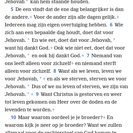
*
Jehovah
kan hem staande houden.
5
De een vindt dat de ene dag belangrijker is dan
de andere.
+
Voor de ander zijn alle dagen gelijk.
+
6
Iedereen mag zijn eigen overtuiging hebben.
Wie
zich aan een bepaalde dag houdt, doet dat voor
*
*
Jehovah.
En wie eet, doet dat voor Jehovah,
want hij dankt God.
+
Ook wie niet eet, doet dat voor
7
*
Jehovah,
en ook hij dankt God.
+
Niemand van
ons leeft alleen voor zichzelf
+
en niemand sterft
8
alleen voor zichzelf.
Want als we leven, leven we
*
voor Jehovah,
+
en als we sterven, sterven we voor
*
Jehovah.
Dus of we nu leven of sterven, we zijn van
9
*
Jehovah.
+
Want Christus is gestorven en weer
tot leven gekomen om Heer over de doden en de
levenden te worden.
+
10
Maar waarom oordeel je je broeder?
+
En
waarom kijk je neer op je broeder? Want we zullen