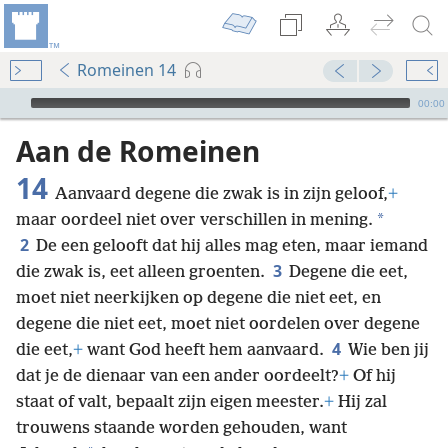
Romeinen 14
Audio Player
00:00
Aan de Romeinen
14
Aanvaard degene die zwak is in zijn geloof,
+
*
maar oordeel niet over verschillen in mening.
2
De een gelooft dat hij alles mag eten, maar iemand
3
die zwak is, eet alleen groenten.
Degene die eet,
moet niet neerkijken op degene die niet eet, en
degene die niet eet, moet niet oordelen over degene
4
die eet,
+
want God heeft hem aanvaard.
Wie ben jij
dat je de dienaar van een ander oordeelt?
+
Of hij
staat of valt, bepaalt zijn eigen meester.
+
Hij zal
trouwens staande worden gehouden, want