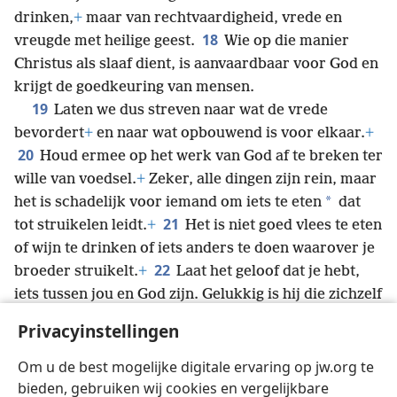
drinken,
+
maar van rechtvaardigheid, vrede en
18
vreugde met heilige geest.
Wie op die manier
Christus als slaaf dient, is aanvaardbaar voor God en
krijgt de goedkeuring van mensen.
19
Laten we dus streven naar wat de vrede
bevordert
+
en naar wat opbouwend is voor elkaar.
+
20
Houd ermee op het werk van God af te breken ter
wille van voedsel.
+
Zeker, alle dingen zijn rein, maar
*
het is schadelijk voor iemand om iets te eten
dat
21
tot struikelen leidt.
+
Het is niet goed vlees te eten
of wijn te drinken of iets anders te doen waarover je
22
broeder struikelt.
+
Laat het geloof dat je hebt,
iets tussen jou en God zijn. Gelukkig is hij die zichzelf
23
niet oordeelt door wat hij goedkeurt.
Maar als hij
Privacyinstellingen
twijfelt, is hij al veroordeeld als hij eet, omdat hij niet
uit geloof eet. Alles wat niet uit geloof wordt gedaan,
Om u de best mogelijke digitale ervaring op jw.org te
is zonde.
bieden, gebruiken wij cookies en vergelijkbare