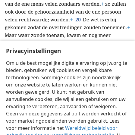
van de ene mens velen zondaars werden,
+
zo zullen
ook door de gehoorzaamheid van de ene persoon
20
velen rechtvaardig worden.
+
De wet is erbij
gekomen zodat de overtredingen zouden toenemen.
+
Maar waar zonde toenam, kwam er nog meer
21
onverdiende goedheid.
Met welk doel? Zodat net
Privacyinstellingen
zoals de zonde als koning heeft geregeerd met de
dood,
+
de onverdiende goedheid ook als koning zou
Om u de best mogelijke digitale ervaring op jw.org te
regeren door rechtvaardigheid, wat leidt tot eeuwig
bieden, gebruiken wij cookies en vergelijkbare
leven via onze Heer Jezus Christus.
+
technologieën. Sommige cookies zijn noodzakelijk
om onze website te laten werken en kunnen niet
worden geweigerd. U kunt het gebruik van
aanvullende cookies, die wij alleen gebruiken om uw
ervaring te verbeteren, aanvaarden of weigeren.
Nederlands
Delen
Instellingen
Geen van deze gegevens zal ooit worden verkocht of
Copyright
© 2026 Watch Tower Bible and Tract Society of Pennsylvania
voor marketingdoeleinden worden gebruikt. Lees
Gebruiksvoorwaarden
Privacybeleid
Privacyinstellingen
Inloggen
JW.ORG
voor meer informatie het
Wereldwijd beleid voor