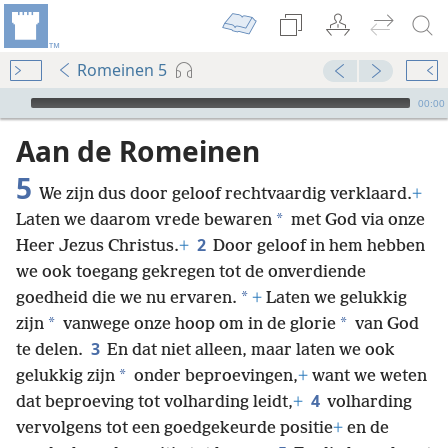
Romeinen 5
Audio Player
00:00
Aan de Romeinen
5
We zijn dus door geloof rechtvaardig verklaard.
+
*
Laten we daarom vrede bewaren
met God via onze
2
Heer Jezus Christus.
+
Door geloof in hem hebben
we ook toegang gekregen tot de onverdiende
*
goedheid die we nu ervaren.
+
Laten we gelukkig
*
*
zijn
vanwege onze hoop om in de glorie
van God
3
te delen.
En dat niet alleen, maar laten we ook
*
gelukkig zijn
onder beproevingen,
+
want we weten
4
dat beproeving tot volharding leidt,
+
volharding
vervolgens tot een goedgekeurde positie
+
en de