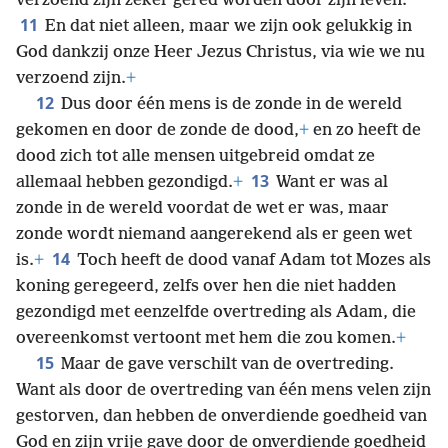
verzoend zijn zeker gered worden door zijn leven.
11
En dat niet alleen, maar we zijn ook gelukkig in
God dankzij onze Heer Jezus Christus, via wie we nu
verzoend zijn.
+
12
Dus door één mens is de zonde in de wereld
gekomen en door de zonde de dood,
+
en zo heeft de
dood zich tot alle mensen uitgebreid omdat ze
13
allemaal hebben gezondigd.
+
Want er was al
zonde in de wereld voordat de wet er was, maar
zonde wordt niemand aangerekend als er geen wet
14
is.
+
Toch heeft de dood vanaf Adam tot Mozes als
koning geregeerd, zelfs over hen die niet hadden
gezondigd met eenzelfde overtreding als Adam, die
overeenkomst vertoont met hem die zou komen.
+
15
Maar de gave verschilt van de overtreding.
Want als door de overtreding van één mens velen zijn
gestorven, dan hebben de onverdiende goedheid van
God en zijn vrije gave door de onverdiende goedheid