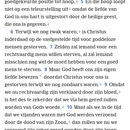
5
goedgekeurde positie tot hoop.
+
En die hoop loopt
niet op een teleurstelling uit
+
omdat de liefde van
God in ons hart is uitgestort door de heilige geest,
die ons is gegeven.
+
6
Terwijl we nog zwak waren,
+
is Christus
inderdaad op de vastgestelde tijd voor goddeloze
7
mensen gestorven.
Zelden zal iemand voor een
rechtvaardig mens willen sterven, al zal iemand
misschien nog wel de moed hebben voor een goed
8
mens te sterven.
Maar God heeft ons zijn eigen
*
liefde bewezen
doordat Christus voor ons is
9
gestorven terwijl we nog zondaars waren.
+
Omdat
we nu rechtvaardig zijn verklaard door zijn bloed,
+
is het des te zekerder dat we via hem gered zullen
10
worden van Gods woede.
+
Want als we in de tijd
dat we vijanden waren met God werden verzoend
door de dood van zijn Zoon,
+
dan zullen we nu we