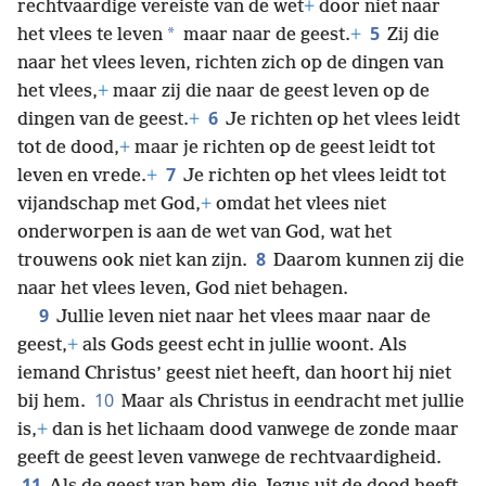
rechtvaardige vereiste van de wet
+
door niet naar
5
*
het vlees te leven
maar naar de geest.
+
Zij die
naar het vlees leven, richten zich op de dingen van
het vlees,
+
maar zij die naar de geest leven op de
6
dingen van de geest.
+
Je richten op het vlees leidt
tot de dood,
+
maar je richten op de geest leidt tot
7
leven en vrede.
+
Je richten op het vlees leidt tot
vijandschap met God,
+
omdat het vlees niet
onderworpen is aan de wet van God, wat het
8
trouwens ook niet kan zijn.
Daarom kunnen zij die
naar het vlees leven, God niet behagen.
9
Jullie leven niet naar het vlees maar naar de
geest,
+
als Gods geest echt in jullie woont. Als
iemand Christus’ geest niet heeft, dan hoort hij niet
10
bij hem.
Maar als Christus in eendracht met jullie
is,
+
dan is het lichaam dood vanwege de zonde maar
geeft de geest leven vanwege de rechtvaardigheid.
11