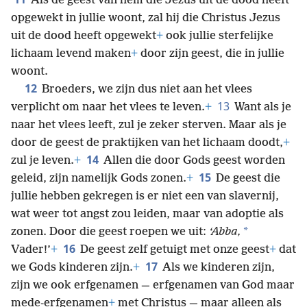
Als de geest van hem die Jezus uit de dood heeft
opgewekt in jullie woont, zal hij die Christus Jezus
uit de dood heeft opgewekt
+
ook jullie sterfelijke
lichaam levend maken
+
door zijn geest, die in jullie
woont.
12
Broeders, we zijn dus niet aan het vlees
13
verplicht om naar het vlees te leven.
+
Want als je
naar het vlees leeft, zul je zeker sterven. Maar als je
door de geest de praktijken van het lichaam doodt,
+
14
zul je leven.
+
Allen die door Gods geest worden
15
geleid, zijn namelijk Gods zonen.
+
De geest die
jullie hebben gekregen is er niet een van slavernij,
wat weer tot angst zou leiden, maar van adoptie als
*
zonen. Door die geest roepen we uit:
‘Abba,
16
Vader!’
+
De geest zelf getuigt met onze geest
+
dat
17
we Gods kinderen zijn.
+
Als we kinderen zijn,
zijn we ook erfgenamen — erfgenamen van God maar
mede-erfgenamen
+
met Christus — maar alleen als