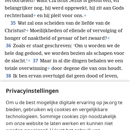
veroordelen? Want Christus Jezus is gestorven, en
belangrijker nog, hij werd opgewekt, hij zit aan Gods
rechterhand
+
en hij pleit voor ons.
+
35
Wat zal ons scheiden van de liefde van de
Christus?
+
Moeilijkheden of ellende of vervolging of
honger of naaktheid of gevaar of het zwaard?
+
36
Zoals er staat geschreven: ‘Om u worden we de
hele dag gedood, we worden bezien als schapen voor
37
de slacht.’
+
Maar in al die dingen behalen we een
totale overwinning
+
door degene die van ons houdt.
38
Ik ben ervan overtuigd dat geen dood of leven,
geen engelen, geen regeringen, geen dingen nu, geen
Privacyinstellingen
39
dingen in de toekomst, geen krachten,
+
geen
hoogte of diepte en geen enkele andere schepping
Om u de best mogelijke digitale ervaring op jw.org te
ons zal kunnen scheiden van Gods liefde in Christus
bieden, gebruiken wij cookies en vergelijkbare
Jezus, onze Heer.
technologieën. Sommige cookies zijn noodzakelijk
om onze website te laten werken en kunnen niet