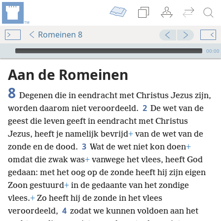
Romeinen 8
Audio Player
00:00
Aan de Romeinen
8
Degenen die in eendracht met Christus Jezus zijn,
2
worden daarom niet veroordeeld.
De wet van de
geest die leven geeft in eendracht met Christus
Jezus, heeft je namelijk bevrijd
+
van de wet van de
3
zonde en de dood.
Wat de wet niet kon doen
+
omdat die zwak was
+
vanwege het vlees, heeft God
gedaan: met het oog op de zonde heeft hij zijn eigen
Zoon gestuurd
+
in de gedaante van het zondige
vlees.
+
Zo heeft hij de zonde in het vlees
4
veroordeeld,
zodat we kunnen voldoen aan het