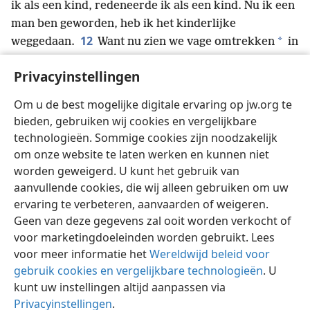
ik als een kind, redeneerde ik als een kind. Nu ik een
man ben geworden, heb ik het kinderlijke
12
*
weggedaan.
Want nu zien we vage omtrekken
in
een metalen spiegel, maar dan staan we oog in oog.
Privacyinstellingen
Nu heb ik gedeeltelijke kennis, maar dan zal ik
*
nauwkeurig
kennen, zoals ik nauwkeurig gekend
Om u de best mogelijke digitale ervaring op jw.org te
13
word.
Er zijn drie dingen die blijven: geloof,
bieden, gebruiken wij cookies en vergelijkbare
hoop, liefde. Maar de grootste daarvan is liefde.
+
technologieën. Sommige cookies zijn noodzakelijk
om onze website te laten werken en kunnen niet
worden geweigerd. U kunt het gebruik van
aanvullende cookies, die wij alleen gebruiken om uw
ervaring te verbeteren, aanvaarden of weigeren.
Nederlands
Delen
Instellingen
Geen van deze gegevens zal ooit worden verkocht of
Copyright
© 2026 Watch Tower Bible and Tract Society of Pennsylvania
voor marketingdoeleinden worden gebruikt. Lees
Gebruiksvoorwaarden
Privacybeleid
Privacyinstellingen
Inloggen
JW.ORG
voor meer informatie het
Wereldwijd beleid voor
gebruik cookies en vergelijkbare technologieën
. U
kunt uw instellingen altijd aanpassen via
Privacyinstellingen
.