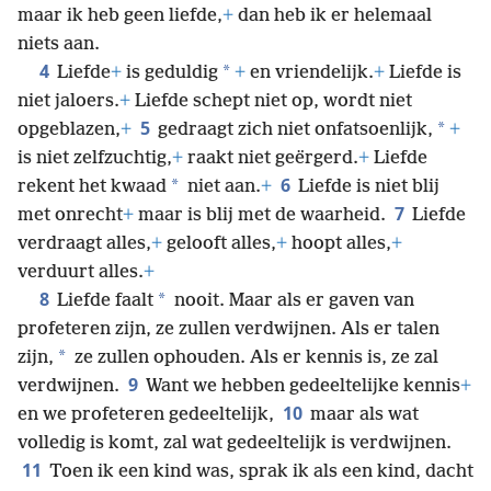
maar ik heb geen liefde,
+
dan heb ik er helemaal
niets aan.
4
*
Liefde
+
is geduldig
+
en vriendelijk.
+
Liefde is
niet jaloers.
+
Liefde schept niet op, wordt niet
5
*
opgeblazen,
+
gedraagt zich niet onfatsoenlijk,
+
is niet zelfzuchtig,
+
raakt niet geërgerd.
+
Liefde
6
*
rekent het kwaad
niet aan.
+
Liefde is niet blij
7
met onrecht
+
maar is blij met de waarheid.
Liefde
verdraagt alles,
+
gelooft alles,
+
hoopt alles,
+
verduurt alles.
+
8
*
Liefde faalt
nooit. Maar als er gaven van
profeteren zijn, ze zullen verdwijnen. Als er talen
*
zijn,
ze zullen ophouden. Als er kennis is, ze zal
9
verdwijnen.
Want we hebben gedeeltelijke kennis
+
10
en we profeteren gedeeltelijk,
maar als wat
volledig is komt, zal wat gedeeltelijk is verdwijnen.
11
Toen ik een kind was, sprak ik als een kind, dacht