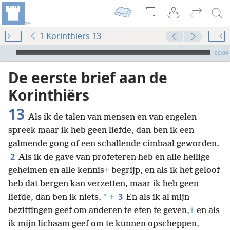
1 Korinthiërs 13
Audio Player
00:00
De eerste brief aan de
Korinthiërs
13
Als ik de talen van mensen en van engelen
spreek maar ik heb geen liefde, dan ben ik een
galmende gong of een schallende cimbaal geworden.
2
Als ik de gave van profeteren heb en alle heilige
geheimen en alle kennis
+
begrijp, en als ik het geloof
heb dat bergen kan verzetten, maar ik heb geen
3
*
liefde, dan ben ik niets.
+
En als ik al mijn
bezittingen geef om anderen te eten te geven,
+
en als
ik mijn lichaam geef om te kunnen opscheppen,