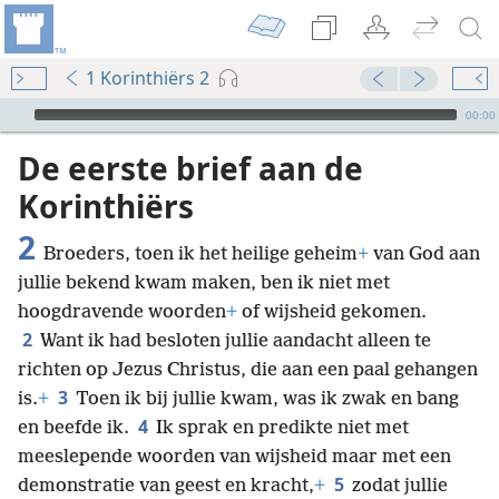
1 Korinthiërs 2
Audio Player
00:00
De eerste brief aan de
Korinthiërs
2
Broeders, toen ik het heilige geheim
+
van God aan
jullie bekend kwam maken, ben ik niet met
hoogdravende woorden
+
of wijsheid gekomen.
2
Want ik had besloten jullie aandacht alleen te
richten op Jezus Christus, die aan een paal gehangen
3
is.
+
Toen ik bij jullie kwam, was ik zwak en bang
4
en beefde ik.
Ik sprak en predikte niet met
meeslepende woorden van wijsheid maar met een
5
demonstratie van geest en kracht,
+
zodat jullie