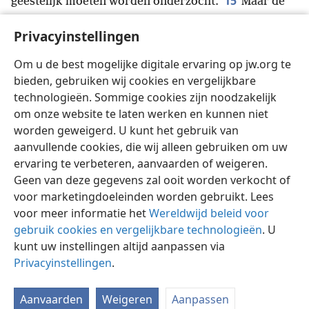
15
geestelijk moeten worden onderzocht.
Maar de
geestelijke mens onderzoekt alle dingen,
+
en zelf
Privacyinstellingen
16
wordt hij door geen mens onderzocht.
Want ‘wie
*
heeft de denkwijze van Jehovah
leren kennen,
Om u de best mogelijke digitale ervaring op jw.org te
zodat hij hem zou kunnen onderwijzen?’
+
Maar we
bieden, gebruiken wij cookies en vergelijkbare
hebben wel de denkwijze van Christus.
+
technologieën. Sommige cookies zijn noodzakelijk
om onze website te laten werken en kunnen niet
worden geweigerd. U kunt het gebruik van
aanvullende cookies, die wij alleen gebruiken om uw
ervaring te verbeteren, aanvaarden of weigeren.
Nederlands
Delen
Instellingen
Geen van deze gegevens zal ooit worden verkocht of
Copyright
© 2026 Watch Tower Bible and Tract Society of Pennsylvania
voor marketingdoeleinden worden gebruikt. Lees
Gebruiksvoorwaarden
Privacybeleid
Privacyinstellingen
Inloggen
JW.ORG
voor meer informatie het
Wereldwijd beleid voor
gebruik cookies en vergelijkbare technologieën
. U
kunt uw instellingen altijd aanpassen via
Privacyinstellingen
.
Aanvaarden
Weigeren
Aanpassen