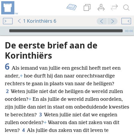
1 Korinthiërs 6
Audio Player
00:00
De eerste brief aan de
Korinthiërs
6
Als iemand van jullie een geschil heeft met een
ander,
+
hoe durft hij dan naar onrechtvaardige
rechters te gaan in plaats van naar de heiligen?
2
Weten jullie niet dat de heiligen de wereld zullen
oordelen?
+
En als jullie de wereld zullen oordelen,
zijn jullie dan niet in staat om onbeduidende kwesties
3
te berechten?
Weten jullie niet dat we engelen
zullen oordelen?
+
Waarom dan niet zaken van dit
4
leven?
Als jullie dus zaken van dit leven te