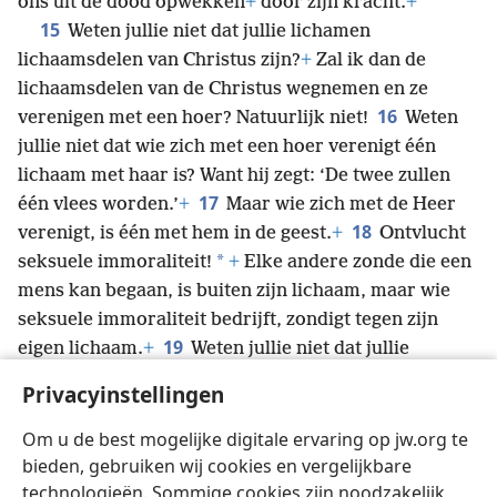
ons uit de dood opwekken
+
door zijn kracht.
+
15
Weten jullie niet dat jullie lichamen
lichaamsdelen van Christus zijn?
+
Zal ik dan de
lichaamsdelen van de Christus wegnemen en ze
16
verenigen met een hoer? Natuurlijk niet!
Weten
jullie niet dat wie zich met een hoer verenigt één
lichaam met haar is? Want hij zegt: ‘De twee zullen
17
één vlees worden.’
+
Maar wie zich met de Heer
18
verenigt, is één met hem in de geest.
+
Ontvlucht
*
seksuele immoraliteit!
+
Elke andere zonde die een
mens kan begaan, is buiten zijn lichaam, maar wie
seksuele immoraliteit bedrijft, zondigt tegen zijn
19
eigen lichaam.
+
Weten jullie niet dat jullie
lichaam de tempel is
+
van de heilige geest in jullie,
Privacyinstellingen
die jullie van God hebben gekregen?
+
Ook zijn jullie
20
niet van jezelf,
+
want jullie zijn gekocht tegen een
Om u de best mogelijke digitale ervaring op jw.org te
prijs.
+
Eer God
+
dus met jullie lichaam.
+
bieden, gebruiken wij cookies en vergelijkbare
technologieën. Sommige cookies zijn noodzakelijk