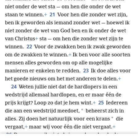
niet onder de wet sta — om hen die onder de wet
21
staan te winnen.
+
Voor hen die zonder wet zijn,
ben ik geworden als iemand zonder wet — hoewel ik
niet zonder de wet van God ben en ik onder de wet
van Christus
+
sta — om hen die zonder wet zijn te
22
winnen.
Voor de zwakken ben ik zwak geworden
om de zwakken te winnen.
+
Ik ben voor alle soorten
mensen alles geworden om op alle mogelijke
23
manieren er enkelen te redden.
Ik doe alles voor
het goede nieuws om het met anderen te delen.
+
24
Weten jullie niet dat de hardlopers in een
wedstrijd allemaal hardlopen, en er maar één de
25
prijs krijgt? Loop zo dat je hem wint.
+
Iedereen
*
die aan een wedstrijd meedoet,
beheerst zich in
*
alles. Zij doen het natuurlijk voor een krans
die
vergaat,
+
maar wij voor één die niet vergaat.
+
26
Daarom ren ik niet als iemand zonder doel
+
en