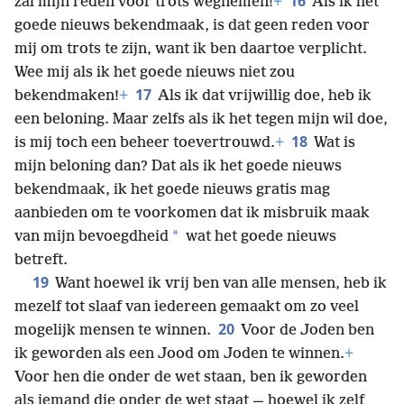
16
zal mijn reden voor trots wegnemen!
+
Als ik het
goede nieuws bekendmaak, is dat geen reden voor
mij om trots te zijn, want ik ben daartoe verplicht.
Wee mij als ik het goede nieuws niet zou
17
bekendmaken!
+
Als ik dat vrijwillig doe, heb ik
een beloning. Maar zelfs als ik het tegen mijn wil doe,
18
is mij toch een beheer toevertrouwd.
+
Wat is
mijn beloning dan? Dat als ik het goede nieuws
bekendmaak, ik het goede nieuws gratis mag
aanbieden om te voorkomen dat ik misbruik maak
*
van mijn bevoegdheid
wat het goede nieuws
betreft.
19
Want hoewel ik vrij ben van alle mensen, heb ik
mezelf tot slaaf van iedereen gemaakt om zo veel
20
mogelijk mensen te winnen.
Voor de Joden ben
ik geworden als een Jood om Joden te winnen.
+
Voor hen die onder de wet staan, ben ik geworden
als iemand die onder de wet staat — hoewel ik zelf