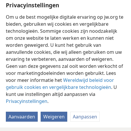
Privacyinstellingen
vecht ik niet als iemand die in de lucht slaat.
27
*
Maar ik beuk
mijn lichaam
+
en leid het als een
Om u de best mogelijke digitale ervaring op jw.org te
slaaf, zodat ik niet nadat ik tot anderen heb gepredikt
bieden, gebruiken wij cookies en vergelijkbare
*
zelf op de een of andere manier word afgekeurd.
technologieën. Sommige cookies zijn noodzakelijk
om onze website te laten werken en kunnen niet
worden geweigerd. U kunt het gebruik van
aanvullende cookies, die wij alleen gebruiken om uw
Nederlands
Delen
Instellingen
ervaring te verbeteren, aanvaarden of weigeren.
Geen van deze gegevens zal ooit worden verkocht of
Copyright
© 2026 Watch Tower Bible and Tract Society of Pennsylvania
Gebruiksvoorwaarden
Privacybeleid
Privacyinstellingen
voor marketingdoeleinden worden gebruikt. Lees
Inloggen
JW.ORG
voor meer informatie het
Wereldwijd beleid voor
gebruik cookies en vergelijkbare technologieën
. U
kunt uw instellingen altijd aanpassen via
Privacyinstellingen
.
Aanvaarden
Weigeren
Aanpassen