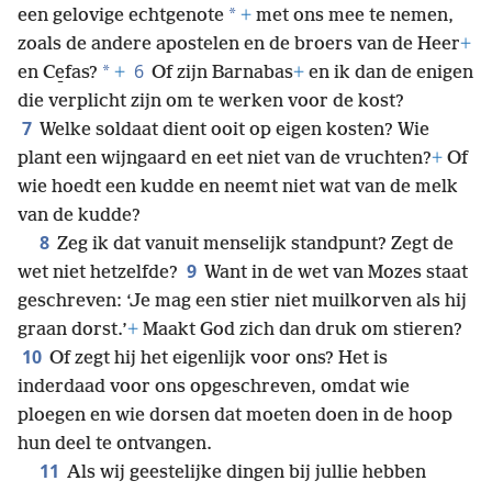
*
een gelovige echtgenote
+
met ons mee te nemen,
zoals de andere apostelen en de broers van de Heer
+
6
*
en Ce̱fas?
+
Of zijn Barnabas
+
en ik dan de enigen
die verplicht zijn om te werken voor de kost?
7
Welke soldaat dient ooit op eigen kosten? Wie
plant een wijngaard en eet niet van de vruchten?
+
Of
wie hoedt een kudde en neemt niet wat van de melk
van de kudde?
8
Zeg ik dat vanuit menselijk standpunt? Zegt de
9
wet niet hetzelfde?
Want in de wet van Mozes staat
geschreven: ‘Je mag een stier niet muilkorven als hij
graan dorst.’
+
Maakt God zich dan druk om stieren?
10
Of zegt hij het eigenlijk voor ons? Het is
inderdaad voor ons opgeschreven, omdat wie
ploegen en wie dorsen dat moeten doen in de hoop
hun deel te ontvangen.
11
Als wij geestelijke dingen bij jullie hebben