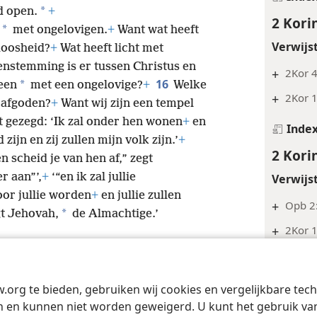
*
jd open.
+
2 Kori
*
met ongelovigen.
+
Want wat heeft
Verwijs
loosheid?
+
Wat heeft licht met
nstemming is er tussen Christus en
+
2Kor 4
16
*
een
met een ongelovige?
+
Welke
+
2Kor 
 afgoden?
+
Want wij zijn een tempel
t gezegd: ‘Ik zal onder hen wonen
+
en
Inde
ijn en zij zullen mijn volk zijn.’
+
2 Kori
 scheid je van hen af,” zegt
r aan”’,
+
‘“en ik zal jullie
Verwijs
oor jullie worden
+
en jullie zullen
+
Opb 2
*
t Jehovah,
de Almachtige.’
+
2Kor 1
Inde
2 Kori
w.org te bieden, gebruiken wij cookies en vergelijkbare te
Tract Society of Pennsylvania
Gebruiksvoorwaarden
Privacybeleid
Priva
 en kunnen niet worden geweigerd. U kunt het gebruik van 
Verwijs