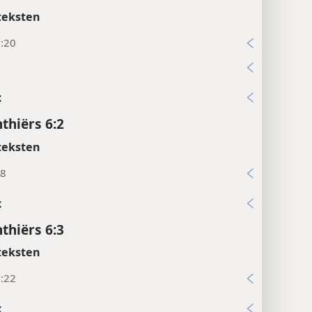
teksten
5:20
x
nthiërs 6:2
teksten
:8
x
nthiërs 6:3
teksten
9:22
x