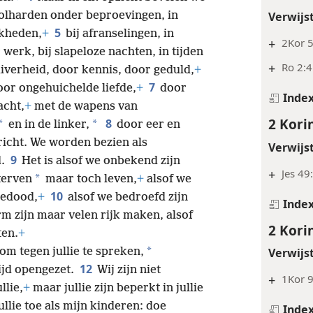
Verwijs
olharden onder beproevingen, in
5
jkheden,
+
bij afranselingen, in
+
2Kor 
 werk, bij slapeloze nachten, in tijden
+
Ro 2:4
iverheid, door kennis, door geduld,
+
7
oor ongehuichelde liefde,
+
door
Inde
acht,
+
met de wapens van
2 Kori
8
*
*
en in de linker,
door eer en
richt. We worden bezien als
Verwijs
9
d.
Het is alsof we onbekend zijn
+
Jes 49
*
terven
maar toch leven,
+
alsof we
10
gedood,
+
alsof we bedroefd zijn
Inde
rm zijn maar velen rijk maken, alsof
2 Kori
ten.
+
*
 tegen jullie te spreken,
Verwijs
12
ijd opengezet.
Wij zijn niet
+
1Kor 
llie,
+
maar jullie zijn beperkt in jullie
ullie toe als mijn kinderen: doe
Inde