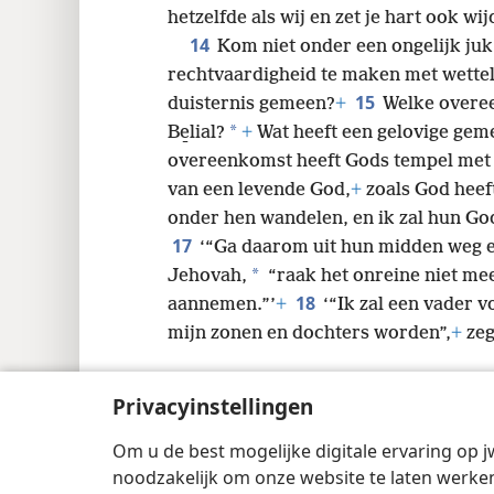
hetzelfde als wij en zet je hart ook wi
14
Kom niet onder een ongelijk juk
rechtvaardigheid te maken met wette
15
duisternis gemeen?
+
Welke overee
*
Be̱lial?
+
Wat heeft een gelovige gem
overeenkomst heeft Gods tempel met
van een levende God,
+
zoals God heef
onder hen wandelen, en ik zal hun God z
17
‘“Ga daarom uit hun midden weg en
*
Jehovah,
“raak het onreine niet mee
18
aannemen.”’
+
‘“Ik zal een vader v
mijn zonen en dochters worden”,
+
zeg
Privacyinstellingen
Om u de best mogelijke digitale ervaring op j
Copyright
© 2026 Watch Tower Bible and 
noodzakelijk om onze website te laten werken