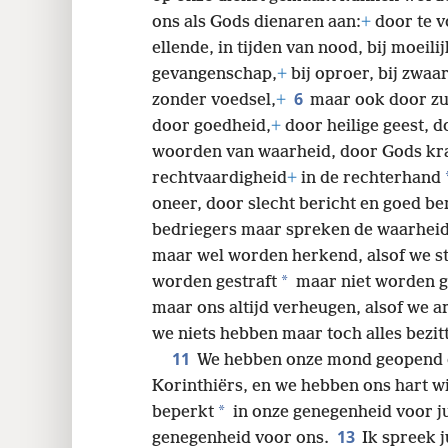
ons als Gods dienaren aan:
+
door te v
ellende, in tijden van nood, bij moeili
gevangenschap,
+
bij oproer, bij zwaar
6
zonder voedsel,
+
maar ook door zu
door goedheid,
+
door heilige geest, d
woorden van waarheid, door Gods kr
rechtvaardigheid
+
in de rechterhand
oneer, door slecht bericht en goed be
bedriegers maar spreken de waarhei
maar wel worden herkend, alsof we s
*
worden gestraft
maar niet worden 
maar ons altijd verheugen, alsof we a
we niets hebben maar toch alles bezit
11
We hebben onze mond geopend om
Korinthiërs, en we hebben ons hart w
*
beperkt
in onze genegenheid voor ju
13
genegenheid voor ons.
Ik spreek j