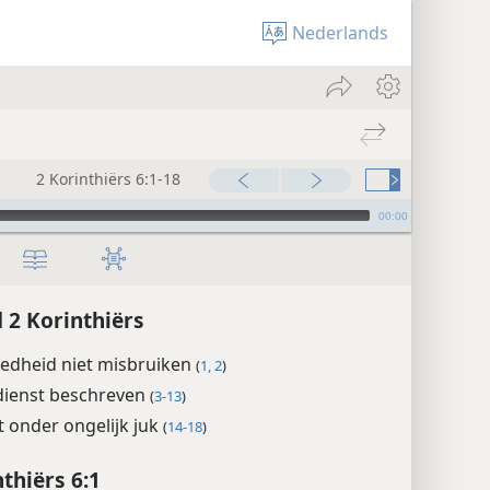
Nederlands
2 Korinthiërs 6:1-18
00:00
 2 Korinthiërs
edheid niet misbruiken
(
1, 2
)
 dienst beschreven
(
3-13
)
 onder ongelijk juk
(
14-18
)
nthiërs 6:1