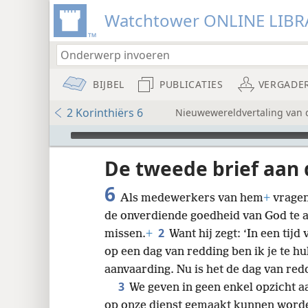
Watchtower ONLINE LIBR
BIJBEL
PUBLICATIES
VERGADE
2 Korinthiërs 6
Nieuwewereldvertaling van de
Audio Player
udie-
De tweede brief aan 
6
Als medewerkers van hem
+
vragen
de onverdiende goedheid van God te a
2
missen.
+
Want hij zegt: ‘In een tij
op een dag van redding ben ik je te h
8
aanvaarding. Nu is het de dag van red
3
We geven in geen enkel opzicht 
16
op onze dienst gemaakt kunnen word