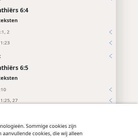
nthiërs 6:4
teksten
:1, 2
11:23
x
nthiërs 6:5
teksten
:10
1:25, 27
x
nthiërs 6:6
chnologieën. Sommige cookies zijn
cyinstellingen
Inloggen
JW.ORG
aanvullende cookies, die wij alleen
teksten