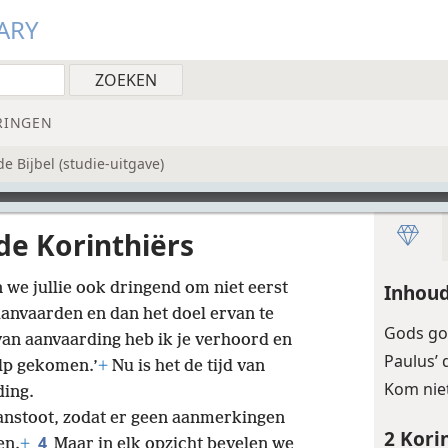
ARY
RINGEN
 Bijbel (studie-uitgave)
de Korinthiërs
 we jullie ook dringend om niet eerst
Inhoud
anvaarden en dan het doel ervan te
Gods go
d van aanvaarding heb ik je verhoord en
Paulus’
ulp gekomen.’
+
Nu is het de tijd van
Kom niet
ding.
aanstoot, zodat er geen aanmerkingen
2 Kori
4
en.
+
Maar in elk opzicht bevelen we