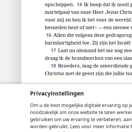
14
opscheppen.
Ik hoop dat ik nooit
martelpaal van onze Heer Jezus Chris
voor mij en ben ik het voor de wereld
besneden bent of niet
+
— een nieuwe 
16
Allen die volgens deze gedragsreg
barmhartigheid toe. Zij zijn het Israël
17
Laat nu niemand het me nog moe
draag ik de brandmerken van een slaa
18
Broeders, mag de onverdiende 
Christus met de geest zijn die jullie 
Privacyinstellingen
Om u de best mogelijke digitale ervaring op j
Copyright
© 2026 Watch Tower Bible and 
noodzakelijk om onze website te laten werken
gebruiken om uw ervaring te verbeteren, aan
worden gebruikt. Lees voor meer informatie 