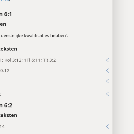
n 6:1
ten
e geestelijke kwalificaties hebben’.
teksten
1; Kol 3:12; 1Ti 6:11; Tit 3:2
10:12
2
x
n 6:2
teksten
:14