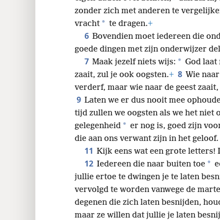
zonder zich met anderen te vergelijke
*
vracht
te dragen.
+
6
Bovendien moet iedereen die ond
goede dingen met zijn onderwijzer de
7
*
Maak jezelf niets wijs:
God laat 
8
zaait, zul je ook oogsten.
+
Wie naar 
verderf, maar wie naar de geest zaait,
9
Laten we er dus nooit mee ophouden
tijd zullen we oogsten als we het niet
*
gelegenheid
er nog is, goed zijn vo
die aan ons verwant zijn in het geloof.
11
Kijk eens wat een grote letters!
12
*
Iedereen die naar buiten toe
e
jullie ertoe te dwingen je te laten bes
vervolgd te worden vanwege de marte
degenen die zich laten besnijden, houd
maar ze willen dat jullie je laten besn