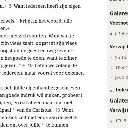
5
n.
+
Want iedereen heeft zijn eigen
Galate
*
erwijs
krijgt in het woord, alle
Voetno
len.
+
*
Of ‘di
niet met zich spotten. Want wat je
zijn vlees zaait, oogst uit zijn vlees
Verwijs
 oogst uit de geest eeuwig leven.
+
+
Sp 15:
 het goede te doen, want te zijner
10
*
 opgeven.
+
Laten we zolang de
+
1Kor 
or iedereen, maar vooral voor degenen
+
Jak 3:
 Ik heb jullie eigenhandig geschreven.
Inde
en goede indruk wil maken, probeert
Galate
nijden, en dat alleen maar om niet
Verwijs
13
*
lpaal
van de Christus.
Want
en zich zelf niet eens aan de wet,
+
+
1Th 5
*
ijden om over jullie
te kunnen