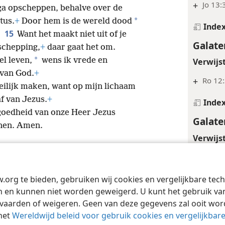
+
Jo 13:
 ga opscheppen, behalve over de
*
tus.
+
Door hem is de wereld dood
Inde
15
.
Want het maakt niet uit of je
Galate
schepping,
+
daar gaat het om.
*
el leven,
wens ik vrede en
Verwijs
 van God.
+
+
Ro 12
ilijk maken, want op mijn lichaam
f van Jezus.
+
Inde
goedheid van onze Heer Jezus
Galate
tonen. Amen.
Verwijs
+
2Kor 
+
Ga 5:
w.org te bieden, gebruiken wij cookies en vergelijkbare te
Tract Society of Pennsylvania
Gebruiksvoorwaarden
Privacybeleid
Priva
 en kunnen niet worden geweigerd. U kunt het gebruik van 
Inde
vaarden of weigeren. Geen van deze gegevens zal ooit wo
Galate
het
Wereldwijd beleid voor gebruik cookies en vergelijkbar