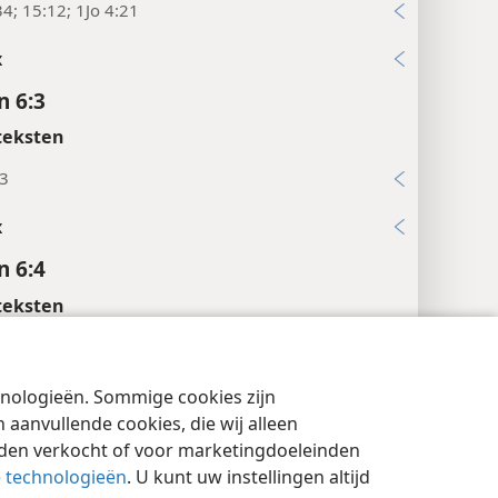
34; 15:12; 1Jo 4:21
x
n 6:3
teksten
:3
x
n 6:4
teksten
13:5
26
chnologieën. Sommige cookies zijn
cyinstellingen
Inloggen
JW.ORG
aanvullende cookies, die wij alleen
x
rden verkocht of voor marketingdoeleinden
n 6:5
e technologieën
. U kunt uw instellingen altijd