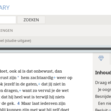
ARY
RINGEN
el (studie-uitgave)
oet, ook al is dat onbewust, dan
Inhoud
*
rust zijn
hem zachtaardig
+
weer op
Draag el
 jezelf in de gaten,
+
dat jij niet in
Je oogs
ten dragen,
+
want zo vervul je de wet
Besnijd
at hij heel wat is terwijl hij niets
4
Een n
r de gek.
Maar laat iedereen zijn
Besluit
blij kunnen zijn met wat hij zelf doet
(