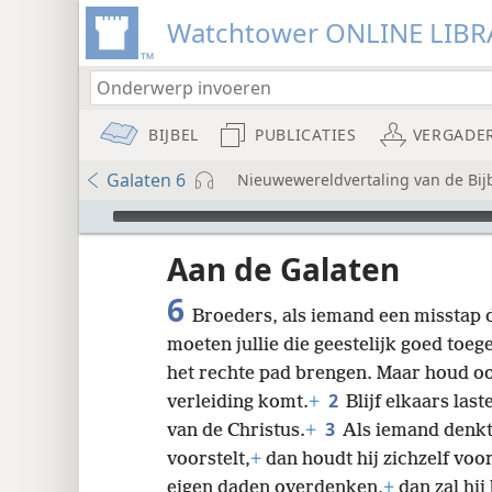
Watchtower ONLINE LIBR
BIJBEL
PUBLICATIES
VERGADE
Galaten 6
Nieuwewereldvertaling van de Bijb
Audio Player
udie-
Aan de Galaten
6
Broeders, als iemand een misstap d
moeten jullie die geestelijk goed toege
het rechte pad brengen. Maar houd ook
2
verleiding komt.
+
Blijf elkaars las
8
3
van de Christus.
+
Als iemand denkt d
voorstelt,
+
dan houdt hij zichzelf voo
16
eigen daden overdenken,
+
dan zal hij 