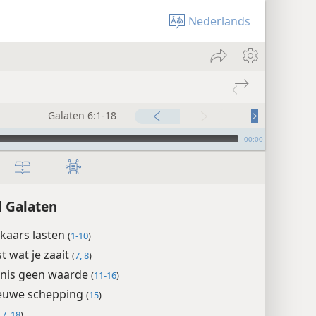
Nederlands
Galaten 6:1-18
00:00
 Galaten
kaars lasten
(
1-10
)
t wat je zaait
(
7, 8
)
enis geen waarde
(
11-16
)
ieuwe schepping
(
15
)
17, 18
)