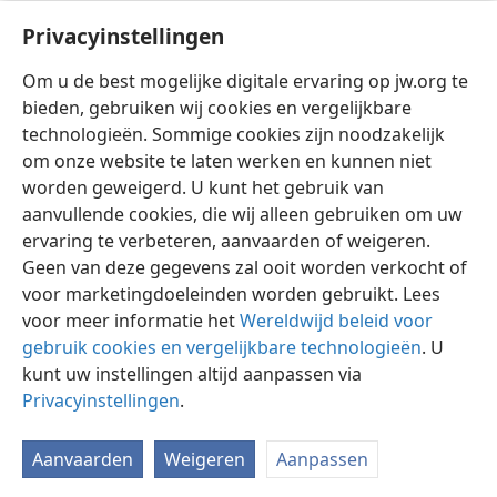
geschreeuw en beledigende taal
+
weg, en ook alles
Privacyinstellingen
32
wat kwetsend is.
+
Wees juist vriendelijk voor
elkaar, heb intens medegevoel
+
en vergeef elkaar
Om u de best mogelijke digitale ervaring op jw.org te
van harte, net zoals God jullie door Christus van
bieden, gebruiken wij cookies en vergelijkbare
harte vergeven heeft.
+
technologieën. Sommige cookies zijn noodzakelijk
om onze website te laten werken en kunnen niet
worden geweigerd. U kunt het gebruik van
aanvullende cookies, die wij alleen gebruiken om uw
ervaring te verbeteren, aanvaarden of weigeren.
Nederlands
Delen
Instellingen
Geen van deze gegevens zal ooit worden verkocht of
Copyright
© 2026 Watch Tower Bible and Tract Society of Pennsylvania
voor marketingdoeleinden worden gebruikt. Lees
Gebruiksvoorwaarden
Privacybeleid
Privacyinstellingen
Inloggen
JW.ORG
voor meer informatie het
Wereldwijd beleid voor
gebruik cookies en vergelijkbare technologieën
. U
kunt uw instellingen altijd aanpassen via
Privacyinstellingen
.
Aanvaarden
Weigeren
Aanpassen