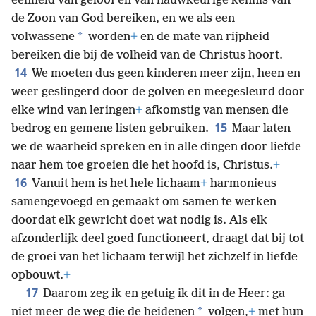
eenheid van geloof en van nauwkeurige kennis van
de Zoon van God bereiken, en we als een
*
volwassene
worden
+
en de mate van rijpheid
bereiken die bij de volheid van de Christus hoort.
14
We moeten dus geen kinderen meer zijn, heen en
weer geslingerd door de golven en meegesleurd door
elke wind van leringen
+
afkomstig van mensen die
15
bedrog en gemene listen gebruiken.
Maar laten
we de waarheid spreken en in alle dingen door liefde
naar hem toe groeien die het hoofd is, Christus.
+
16
Vanuit hem is het hele lichaam
+
harmonieus
samengevoegd en gemaakt om samen te werken
doordat elk gewricht doet wat nodig is. Als elk
afzonderlijk deel goed functioneert, draagt dat bij tot
de groei van het lichaam terwijl het zichzelf in liefde
opbouwt.
+
17
Daarom zeg ik en getuig ik dit in de Heer: ga
*
niet meer de weg die de heidenen
volgen,
+
met hun