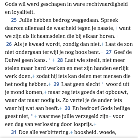
Gods wil werd geschapen in ware rechtvaardigheid
en loyaliteit.
25
Jullie hebben bedrog weggedaan. Spreek
daarom allemaal de waarheid tegen je naaste,
+
want
we zijn als lichaamsdelen die bij elkaar horen.
+
26
Als je kwaad wordt, zondig dan niet.
+
Laat de zon
27
niet ondergaan terwijl je nog boos bent.
+
Geef de
28
*
Duivel geen kans.
+
Laat wie steelt, niet meer
stelen maar hard werken en met zijn handen eerlijk
werk doen,
+
zodat hij iets kan delen met mensen die
29
*
het nodig hebben.
+
Laat geen slecht
woord uit
je mond komen,
+
maar zeg iets goeds dat opbouwt,
waar dat maar nodig is. Zo vertel je de ander iets
30
waar hij wat aan heeft.
+
En bedroef Gods heilige
*
geest niet,
+
waarmee jullie verzegeld zijn
+
voor
een dag van verlossing door losprijs.
+
31
Doe alle verbittering,
+
boosheid, woede,