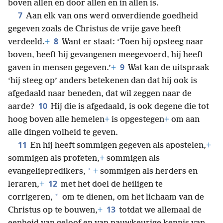
boven allen en door allen en in allen is.
7
Aan elk van ons werd onverdiende goedheid
gegeven zoals de Christus de vrije gave heeft
8
verdeeld.
+
Want er staat: ‘Toen hij opsteeg naar
boven, heeft hij gevangenen meegevoerd, hij heeft
9
gaven in mensen gegeven.’
+
Wat kan de uitspraak
‘hij steeg op’ anders betekenen dan dat hij ook is
afgedaald naar beneden, dat wil zeggen naar de
10
aarde?
Hij die is afgedaald, is ook degene die tot
hoog boven alle hemelen
+
is opgestegen
+
om aan
alle dingen volheid te geven.
11
En hij heeft sommigen gegeven als apostelen,
+
sommigen als profeten,
+
sommigen als
*
evangeliepredikers,
+
sommigen als herders en
12
leraren,
+
met het doel de heiligen te
*
corrigeren,
om te dienen, om het lichaam van de
13
Christus op te bouwen,
+
totdat we allemaal de