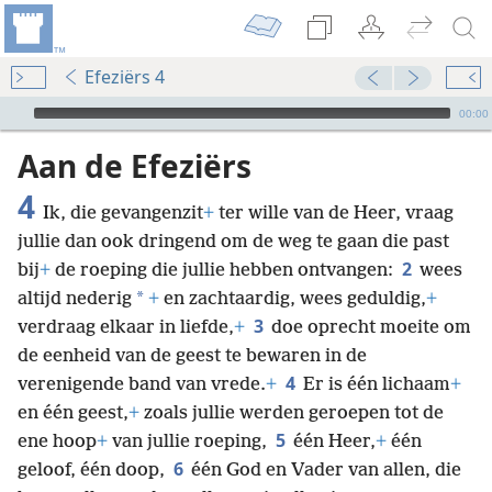
Efeziërs 4
Audio Player
00:00
Aan de Efeziërs
4
Ik, die gevangenzit
+
ter wille van de Heer, vraag
jullie dan ook dringend om de weg te gaan die past
2
bij
+
de roeping die jullie hebben ontvangen:
wees
*
altijd nederig
+
en zachtaardig, wees geduldig,
+
3
verdraag elkaar in liefde,
+
doe oprecht moeite om
de eenheid van de geest te bewaren in de
4
verenigende band van vrede.
+
Er is één lichaam
+
en één geest,
+
zoals jullie werden geroepen tot de
5
ene hoop
+
van jullie roeping,
één Heer,
+
één
6
geloof, één doop,
één God en Vader van allen, die