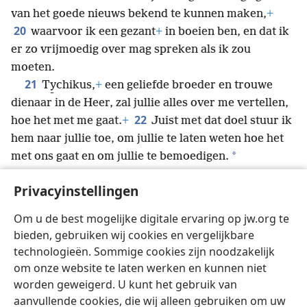
van het goede nieuws bekend te kunnen maken,
+
20
waarvoor ik een gezant
+
in boeien ben, en dat ik
er zo vrijmoedig over mag spreken als ik zou
moeten.
21
Ty̱chikus,
+
een geliefde broeder en trouwe
dienaar in de Heer, zal jullie alles over me vertellen,
22
hoe het met me gaat.
+
Juist met dat doel stuur ik
hem naar jullie toe, om jullie te laten weten hoe het
*
met ons gaat en om jullie te bemoedigen.
23
*
Ik wens de broeders
zowel vrede als liefde
Privacyinstellingen
met geloof toe van God, de Vader, en de Heer Jezus
24
Christus.
Mag de onverdiende goedheid met
Om u de best mogelijke digitale ervaring op jw.org te
iedereen zijn die onvergankelijke liefde heeft voor
bieden, gebruiken wij cookies en vergelijkbare
onze Heer Jezus Christus.
technologieën. Sommige cookies zijn noodzakelijk
om onze website te laten werken en kunnen niet
worden geweigerd. U kunt het gebruik van
aanvullende cookies, die wij alleen gebruiken om uw