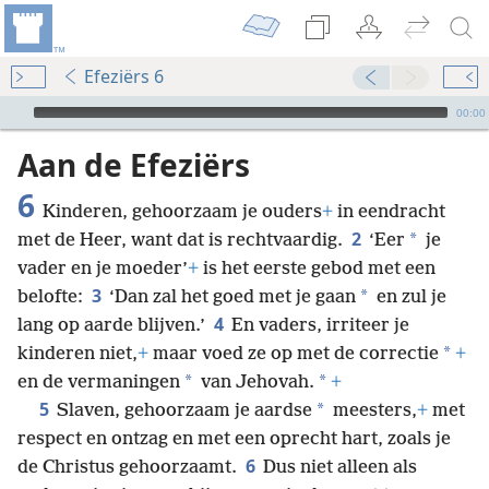
Efeziërs 6
Audio Player
00:00
Aan de Efeziërs
6
Kinderen, gehoorzaam je ouders
+
in eendracht
2
*
met de Heer, want dat is rechtvaardig.
‘Eer
je
vader en je moeder’
+
is het eerste gebod met een
3
*
belofte:
‘Dan zal het goed met je gaan
en zul je
4
lang op aarde blijven.’
En vaders, irriteer je
*
kinderen niet,
+
maar voed ze op met de correctie
+
*
*
en de vermaningen
van Jehovah.
+
5
*
Slaven, gehoorzaam je aardse
meesters,
+
met
respect en ontzag en met een oprecht hart, zoals je
6
de Christus gehoorzaamt.
Dus niet alleen als