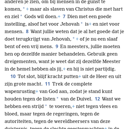
anderen je zien, om bij mensen in de gunst te
*
komen,
+
maar als slaven van Christus die met hart
7
*
en ziel
Gods wil doen.
+
Dien met een goede
*
instelling, alsof het voor Jehovah
is
+
en niet voor
8
mensen.
Want jullie weten dat je al het goede dat je
*
doet terugkrijgt van Jehovah,
+
of je nu een slaaf
9
bent of een vrij mens.
En meesters, jullie moeten
hen op dezelfde manier behandelen. Gebruik geen
dreigementen, want je weet dat zij dezelfde Meester
in de hemel hebben als jij,
+
en hij is niet partijdig.
10
Tot slot, blijf kracht putten
+
uit de Heer en uit
11
zijn grote macht.
Trek de complete
wapenrusting
+
van God aan, zodat je stand kunt
12
*
houden tegen de listen
van de Duivel.
Want we
*
hebben een strijd
te voeren,
+
niet tegen vlees en
bloed, maar tegen de regeringen, tegen de
autoriteiten, tegen de wereldheersers van deze