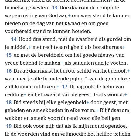
duisternis, tegen de slechte geestenmachten
+
in de
13
hemelse gewesten.
Doe daarom de complete
wapenrusting van God aan
+
om weerstand te kunnen
bieden op de dag van het kwaad en om goed
voorbereid stand te kunnen houden.
14
Houd dus stand, met de waarheid als gordel om
je middel,
+
met rechtvaardigheid als borstharnas
+
15
en met de bereidheid om het goede nieuws van
vrede bekend te maken
+
als sandalen aan je voeten.
16
Draag daarnaast het grote schild van het geloof,
+
*
waarmee je alle brandende pijlen
van de goddeloze
17
zult kunnen uitdoven.
+
Draag ook de helm van
redding
+
en het zwaard van de geest, Gods woord.
+
18
Bid steeds bij elke gelegenheid
+
door geest, met
gebeden en smeekbeden in elke vorm.
+
Blijf daarom
wakker en smeek voortdurend voor alle heiligen.
19
Bid ook voor mij: dat als ik mijn mond opendoe,
ik de woorden vind om vrijmoedig het heilige geheim