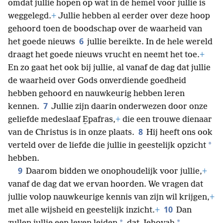
omdat jullie hopen op wat in de hemel voor jullie is
weggelegd.
+
Jullie hebben al eerder over deze hoop
gehoord toen de boodschap over de waarheid van
6
het goede nieuws
jullie bereikte. In de hele wereld
draagt het goede nieuws vrucht en neemt het toe.
+
En zo gaat het ook bij jullie, al vanaf de dag dat jullie
de waarheid over Gods onverdiende goedheid
hebben gehoord en nauwkeurig hebben leren
7
kennen.
Jullie zijn daarin onderwezen door onze
geliefde medeslaaf E̱pafras,
+
die een trouwe dienaar
8
van de Christus is in onze plaats.
Hij heeft ons ook
*
verteld over de liefde die jullie in geestelijk opzicht
hebben.
9
Daarom bidden we onophoudelijk voor jullie,
+
vanaf de dag dat we ervan hoorden. We vragen dat
jullie volop nauwkeurige kennis van zijn wil krijgen,
+
10
met alle wijsheid en geestelijk inzicht.
+
Dan