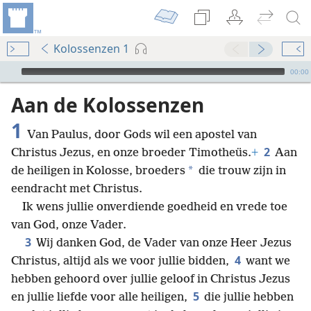
Kolossenzen 1
Audio Player
00:00
Aan de Kolossenzen
1
Van Paulus, door Gods wil een apostel van
2
Christus Jezus, en onze broeder Timotheüs.
+
Aan
*
de heiligen in Kolosse, broeders
die trouw zijn in
eendracht met Christus.
Ik wens jullie onverdiende goedheid en vrede toe
van God, onze Vader.
3
Wij danken God, de Vader van onze Heer Jezus
4
Christus, altijd als we voor jullie bidden,
want we
hebben gehoord over jullie geloof in Christus Jezus
5
en jullie liefde voor alle heiligen,
die jullie hebben