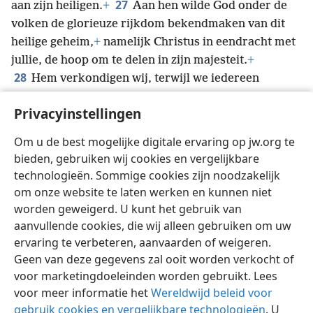
27
aan zijn heiligen.
+
Aan hen wilde God onder de
volken de glorieuze rijkdom bekendmaken van dit
heilige geheim,
+
namelijk Christus in eendracht met
jullie, de hoop om te delen in zijn majesteit.
+
28
Hem verkondigen wij, terwijl we iedereen
waarschuwen en in alle wijsheid onderwijzen, zodat
Privacyinstellingen
we iedereen als een geestelijk volwassen volgeling
29
van Christus kunnen aanbieden.
+
Daarvoor werk
Om u de best mogelijke digitale ervaring op jw.org te
ik dan ook hard en span ik mij in met zijn kracht, die
bieden, gebruiken wij cookies en vergelijkbare
machtig in mij werkt.
+
technologieën. Sommige cookies zijn noodzakelijk
om onze website te laten werken en kunnen niet
worden geweigerd. U kunt het gebruik van
aanvullende cookies, die wij alleen gebruiken om uw
ervaring te verbeteren, aanvaarden of weigeren.
Nederlands
Delen
Instellingen
Geen van deze gegevens zal ooit worden verkocht of
Copyright
© 2026 Watch Tower Bible and Tract Society of Pennsylvania
voor marketingdoeleinden worden gebruikt. Lees
Gebruiksvoorwaarden
Privacybeleid
Privacyinstellingen
Inloggen
JW.ORG
voor meer informatie het
Wereldwijd beleid voor
gebruik cookies en vergelijkbare technologieën
. U