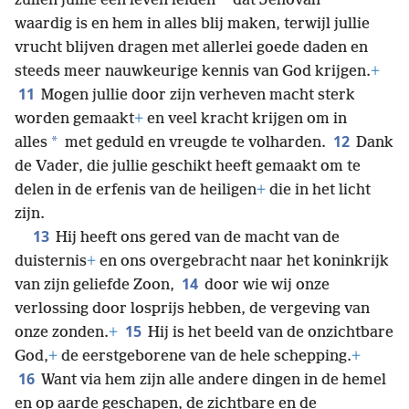
*
*
zullen jullie een leven leiden
dat Jehovah
waardig is en hem in alles blij maken, terwijl jullie
vrucht blijven dragen met allerlei goede daden en
steeds meer nauwkeurige kennis van God krijgen.
+
11
Mogen jullie door zijn verheven macht sterk
worden gemaakt
+
en veel kracht krijgen om in
12
*
alles
met geduld en vreugde te volharden.
Dank
de Vader, die jullie geschikt heeft gemaakt om te
delen in de erfenis van de heiligen
+
die in het licht
zijn.
13
Hij heeft ons gered van de macht van de
duisternis
+
en ons overgebracht naar het koninkrijk
14
van zijn geliefde Zoon,
door wie wij onze
verlossing door losprijs hebben, de vergeving van
15
onze zonden.
+
Hij is het beeld van de onzichtbare
God,
+
de eerstgeborene van de hele schepping.
+
16
Want via hem zijn alle andere dingen in de hemel
en op aarde geschapen, de zichtbare en de