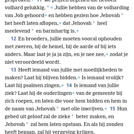
gesproken.
+
We prijzen degenen die hebben
*
volhard gelukkig.
+
Jullie hebben van de volharding
*
van Job gehoord
+
en hebben gezien hoe Jehovah
*
het heeft laten aflopen,
+
dat Jehovah
heel
*
meelevend
en barmhartig is.
+
12
En broeders, jullie moeten vooral ophouden
met zweren, bij de hemel, bij de aarde of bij iets
anders. Maar laat je ja ja zijn, en je nee nee,
+
zodat je
niet veroordeeld wordt.
13
Heeft iemand van jullie met moeilijkheden te
maken? Laat hij blijven bidden.
+
Is iemand vrolijk?
14
Laat hij psalmen zingen.
+
Is iemand van jullie
ziek? Laat hij de ouderlingen
+
van de gemeente bij
zich roepen, en laten die voor hem bidden en hem in
15
*
de naam van Jehovah
met olie inwrijven.
+
Hun
*
gebed uit geloof zal de zieke
beter maken, en
*
Jehovah
zal hem laten opstaan. En als hij zonden
heeft begaan, zal hij vergeving krijgen.