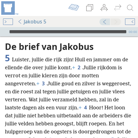
Jakobus 5
Audio Player
00:00
De brief van Jakobus
5
Luister, jullie die rijk zijn! Huil en jammer om de
2
ellende die over jullie komt.
+
Jullie rijkdom is
verrot en jullie kleren zijn door motten
3
aangevreten.
+
Jullie goud en zilver is weggeroest,
en die roest zal tegen jullie getuigen en jullie vlees
verteren. Wat jullie verzameld hebben, zal in de
4
laatste dagen als een vuur zijn.
+
Hoor! Het loon
dat jullie niet hebben uitbetaald aan de arbeiders die
jullie velden hebben geoogst, blijft roepen. En het
hulpgeroep van de oogsters is doorgedrongen tot de