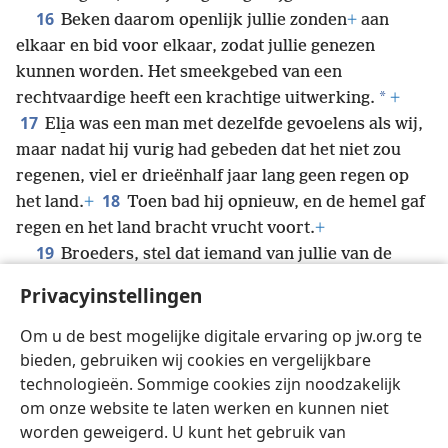
16
Beken daarom openlijk jullie zonden
+
aan
elkaar en bid voor elkaar, zodat jullie genezen
kunnen worden. Het smeekgebed van een
*
rechtvaardige heeft een krachtige uitwerking.
+
17
Eli̱a was een man met dezelfde gevoelens als wij,
maar nadat hij vurig had gebeden dat het niet zou
regenen, viel er drieënhalf jaar lang geen regen op
18
het land.
+
Toen bad hij opnieuw, en de hemel gaf
regen en het land bracht vrucht voort.
+
19
Broeders, stel dat iemand van jullie van de
waarheid wordt afgebracht en een ander hem helpt
Privacyinstellingen
20
terug te komen,
weet dan: wie een zondaar van
*
het dwaalspoor terugbrengt,
+
zal hem
van de dood
Om u de best mogelijke digitale ervaring op jw.org te
redden en een groot aantal zonden bedekken.
+
bieden, gebruiken wij cookies en vergelijkbare
technologieën. Sommige cookies zijn noodzakelijk
om onze website te laten werken en kunnen niet
worden geweigerd. U kunt het gebruik van