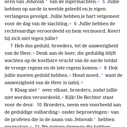
5
*
oren van Jehovah
van de legermachten.
+
Jullie
hebben op aarde in weelde geleefd en je eigen
verlangens gevolgd. Jullie hebben je hart vetgemest
6
voor de dag van de slachting.
+
Jullie hebben de
rechtvaardige veroordeeld en hem vermoord. Keert
hij zich niet tegen jullie?
7
Heb dus geduld, broeders, tot de aanwezigheid
van de Heer.
+
Denk aan de boer, die geduldig blijft
wachten op de kostbare vrucht van de aarde totdat
8
de vroege regens en de late regens komen.
+
Ook
*
jullie moeten geduld hebben.
+
Houd moed,
want de
aanwezigheid van de Heer is nabij.
+
9
*
Klaag niet
over elkaar, broeders, zodat jullie
niet worden veroordeeld.
+
Kijk! De Rechter staat
10
voor de deur.
Broeders, neem een voorbeeld aan
de geduldige volharding
+
onder beproevingen
+
van
*
de profeten die in de naam van Jehovah
hebben
11