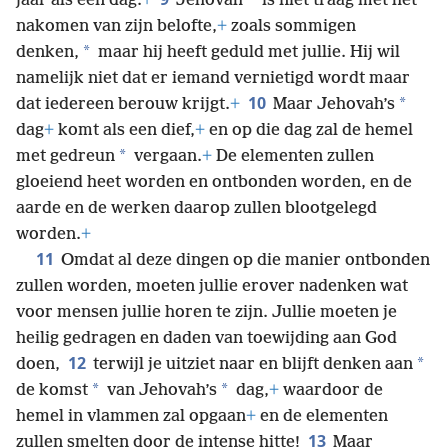
*
jaar als één dag.
+
Jehovah
is niet traag met het
nakomen van zijn belofte,
+
zoals sommigen
*
denken,
maar hij heeft geduld met jullie. Hij wil
namelijk niet dat er iemand vernietigd wordt maar
10
*
dat iedereen berouw krijgt.
+
Maar Jehovah’s
dag
+
komt als een dief,
+
en op die dag zal de hemel
*
met gedreun
vergaan.
+
De elementen zullen
gloeiend heet worden en ontbonden worden, en de
aarde en de werken daarop zullen blootgelegd
worden.
+
11
Omdat al deze dingen op die manier ontbonden
zullen worden, moeten jullie erover nadenken wat
voor mensen jullie horen te zijn. Jullie moeten je
heilig gedragen en daden van toewijding aan God
12
*
doen,
terwijl je uitziet naar en blijft denken aan
*
*
de komst
van Jehovah’s
dag,
+
waardoor de
hemel in vlammen zal opgaan
+
en de elementen
13
zullen smelten door de intense hitte!
Maar