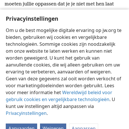
moeten jullie oppassen dat je je niet met hen laat
meeslepen door de zonde van wetteloze personen en
Privacyinstellingen
18
zo zelf je standvastigheid verliest.
+
Maar blijf
groeien in de onverdiende goedheid en kennis van
Om u de best mogelijke digitale ervaring op jw.org te
onze Heer en Redder Jezus Christus. Hem komt de
bieden, gebruiken wij cookies en vergelijkbare
eer toe, nu en tot de dag van de eeuwigheid. Amen.
technologieën. Sommige cookies zijn noodzakelijk
om onze website te laten werken en kunnen niet
worden geweigerd. U kunt het gebruik van
aanvullende cookies, die wij alleen gebruiken om uw
ervaring te verbeteren, aanvaarden of weigeren.
Nederlands
Delen
Instellingen
Geen van deze gegevens zal ooit worden verkocht of
Copyright
© 2026 Watch Tower Bible and Tract Society of Pennsylvania
voor marketingdoeleinden worden gebruikt. Lees
Gebruiksvoorwaarden
Privacybeleid
Privacyinstellingen
Inloggen
JW.ORG
voor meer informatie het
Wereldwijd beleid voor
gebruik cookies en vergelijkbare technologieën
. U
kunt uw instellingen altijd aanpassen via
Privacyinstellingen
.
Aanvaarden
Weigeren
Aanpassen