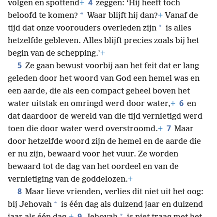
4
volgen en spottend
+
zeggen: ‘Hij heeft toch
*
beloofd te komen?
Waar blijft hij dan?
+
Vanaf de
*
tijd dat onze voorouders overleden zijn
is alles
hetzelfde gebleven. Alles blijft precies zoals bij het
begin van de schepping.’
+
5
Ze gaan bewust voorbij aan het feit dat er lang
geleden door het woord van God een hemel was en
een aarde, die als een compact geheel boven het
6
water uitstak en omringd werd door water,
+
en
dat daardoor de wereld van die tijd vernietigd werd
7
toen die door water werd overstroomd.
+
Maar
door hetzelfde woord zijn de hemel en de aarde die
er nu zijn, bewaard voor het vuur. Ze worden
bewaard tot de dag van het oordeel en van de
vernietiging van de goddelozen.
+
8
Maar lieve vrienden, verlies dit niet uit het oog:
*
bij Jehovah
is één dag als duizend jaar en duizend
9