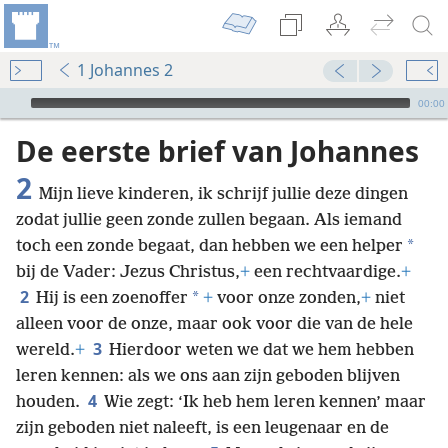
1 Johannes 2
Audio Player
00:00
De eerste brief van Johannes
2
Mijn lieve kinderen, ik schrijf jullie deze dingen
zodat jullie geen zonde zullen begaan. Als iemand
*
toch een zonde begaat, dan hebben we een helper
bij de Vader: Jezus Christus,
+
een rechtvaardige.
+
2
*
Hij is een zoenoffer
+
voor onze zonden,
+
niet
alleen voor de onze, maar ook voor die van de hele
3
wereld.
+
Hierdoor weten we dat we hem hebben
leren kennen: als we ons aan zijn geboden blijven
4
houden.
Wie zegt: ‘Ik heb hem leren kennen’ maar
zijn geboden niet naleeft, is een leugenaar en de