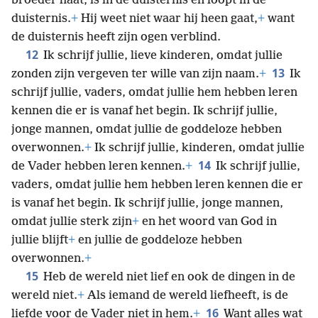
broeder haat, is in de duisternis en loopt in de
duisternis.
+
Hij weet niet waar hij heen gaat,
+
want
de duisternis heeft zijn ogen verblind.
12
Ik schrijf jullie, lieve kinderen, omdat jullie
13
zonden zijn vergeven ter wille van zijn naam.
+
Ik
schrijf jullie, vaders, omdat jullie hem hebben leren
kennen die er is vanaf het begin. Ik schrijf jullie,
jonge mannen, omdat jullie de goddeloze hebben
overwonnen.
+
Ik schrijf jullie, kinderen, omdat jullie
14
de Vader hebben leren kennen.
+
Ik schrijf jullie,
vaders, omdat jullie hem hebben leren kennen die er
is vanaf het begin. Ik schrijf jullie, jonge mannen,
omdat jullie sterk zijn
+
en het woord van God in
jullie blijft
+
en jullie de goddeloze hebben
overwonnen.
+
15
Heb de wereld niet lief en ook de dingen in de
wereld niet.
+
Als iemand de wereld liefheeft, is de
16
liefde voor de Vader niet in hem.
+
Want alles wat