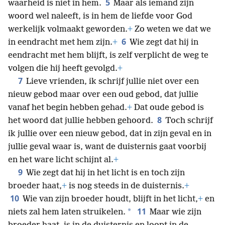
5
waarheid is niet in hem.
Maar als iemand zijn
woord wel naleeft, is in hem de liefde voor God
werkelijk volmaakt geworden.
+
Zo weten we dat we
6
in eendracht met hem zijn.
+
Wie zegt dat hij in
eendracht met hem blijft, is zelf verplicht de weg te
volgen die hij heeft gevolgd.
+
7
Lieve vrienden, ik schrijf jullie niet over een
nieuw gebod maar over een oud gebod, dat jullie
vanaf het begin hebben gehad.
+
Dat oude gebod is
8
het woord dat jullie hebben gehoord.
Toch schrijf
ik jullie over een nieuw gebod, dat in zijn geval en in
jullie geval waar is, want de duisternis gaat voorbij
en het ware licht schijnt al.
+
9
Wie zegt dat hij in het licht is en toch zijn
broeder haat,
+
is nog steeds in de duisternis.
+
10
Wie van zijn broeder houdt, blijft in het licht,
+
en
11
*
niets zal hem laten struikelen.
Maar wie zijn