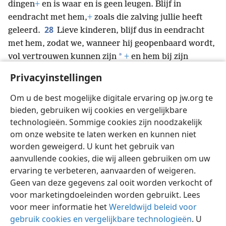
dingen
+
en is waar en is geen leugen. Blijf in
eendracht met hem,
+
zoals die zalving jullie heeft
28
geleerd.
Lieve kinderen, blijf dus in eendracht
met hem, zodat we, wanneer hij geopenbaard wordt,
*
vol vertrouwen kunnen zijn
+
en hem bij zijn
aanwezigheid niet beschaamd uit de weg hoeven te
Privacyinstellingen
29
gaan.
Als jullie weten dat hij rechtvaardig is,
weten jullie ook dat iedereen die rechtvaardigheid
Om u de best mogelijke digitale ervaring op jw.org te
beoefent, uit hem geboren is.
+
bieden, gebruiken wij cookies en vergelijkbare
technologieën. Sommige cookies zijn noodzakelijk
om onze website te laten werken en kunnen niet
worden geweigerd. U kunt het gebruik van
aanvullende cookies, die wij alleen gebruiken om uw
Nederlands
Delen
Instellingen
ervaring te verbeteren, aanvaarden of weigeren.
Copyright
© 2026 Watch Tower Bible and Tract Society of Pennsylvania
Geen van deze gegevens zal ooit worden verkocht of
Gebruiksvoorwaarden
Privacybeleid
Privacyinstellingen
voor marketingdoeleinden worden gebruikt. Lees
Inloggen
JW.ORG
voor meer informatie het
Wereldwijd beleid voor
gebruik cookies en vergelijkbare technologieën
. U