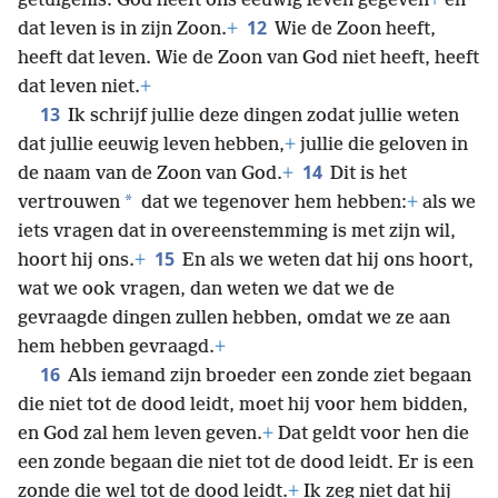
getuigenis: God heeft ons eeuwig leven gegeven
+
en
12
dat leven is in zijn Zoon.
+
Wie de Zoon heeft,
heeft dat leven. Wie de Zoon van God niet heeft, heeft
dat leven niet.
+
13
Ik schrijf jullie deze dingen zodat jullie weten
dat jullie eeuwig leven hebben,
+
jullie die geloven in
14
de naam van de Zoon van God.
+
Dit is het
*
vertrouwen
dat we tegenover hem hebben:
+
als we
iets vragen dat in overeenstemming is met zijn wil,
15
hoort hij ons.
+
En als we weten dat hij ons hoort,
wat we ook vragen, dan weten we dat we de
gevraagde dingen zullen hebben, omdat we ze aan
hem hebben gevraagd.
+
16
Als iemand zijn broeder een zonde ziet begaan
die niet tot de dood leidt, moet hij voor hem bidden,
en God zal hem leven geven.
+
Dat geldt voor hen die
een zonde begaan die niet tot de dood leidt. Er is een
zonde die wel tot de dood leidt.
+
Ik zeg niet dat hij