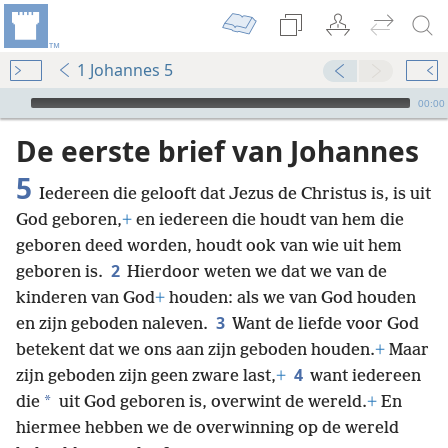
1 Johannes 5
Audio Player
00:00
De eerste brief van Johannes
5
Iedereen die gelooft dat Jezus de Christus is, is uit
God geboren,
+
en iedereen die houdt van hem die
geboren deed worden, houdt ook van wie uit hem
2
geboren is.
Hierdoor weten we dat we van de
kinderen van God
+
houden: als we van God houden
3
en zijn geboden naleven.
Want de liefde voor God
betekent dat we ons aan zijn geboden houden.
+
Maar
4
zijn geboden zijn geen zware last,
+
want iedereen
*
die
uit God geboren is, overwint de wereld.
+
En
hiermee hebben we de overwinning op de wereld