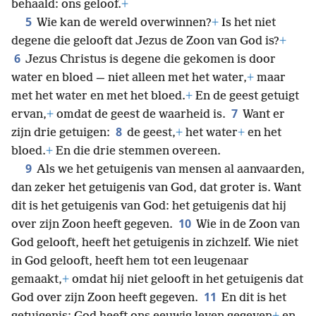
behaald: ons geloof.
+
5
Wie kan de wereld overwinnen?
+
Is het niet
degene die gelooft dat Jezus de Zoon van God is?
+
6
Jezus Christus is degene die gekomen is door
water en bloed — niet alleen met het water,
+
maar
met het water en met het bloed.
+
En de geest getuigt
7
ervan,
+
omdat de geest de waarheid is.
Want er
8
zijn drie getuigen:
de geest,
+
het water
+
en het
bloed.
+
En die drie stemmen overeen.
9
Als we het getuigenis van mensen al aanvaarden,
dan zeker het getuigenis van God, dat groter is. Want
dit is het getuigenis van God: het getuigenis dat hij
10
over zijn Zoon heeft gegeven.
Wie in de Zoon van
God gelooft, heeft het getuigenis in zichzelf. Wie niet
in God gelooft, heeft hem tot een leugenaar
gemaakt,
+
omdat hij niet gelooft in het getuigenis dat
11
God over zijn Zoon heeft gegeven.
En dit is het