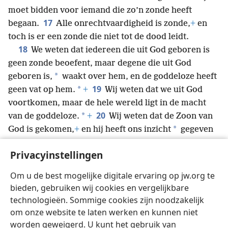
moet bidden voor iemand die zo’n zonde heeft
17
begaan.
Alle onrechtvaardigheid is zonde,
+
en
toch is er een zonde die niet tot de dood leidt.
18
We weten dat iedereen die uit God geboren is
geen zonde beoefent, maar degene die uit God
*
geboren is,
waakt over hem, en de goddeloze heeft
19
*
geen vat op hem.
+
Wij weten dat we uit God
voortkomen, maar de hele wereld ligt in de macht
20
*
van de goddeloze.
+
Wij weten dat de Zoon van
*
God is gekomen,
+
en hij heeft ons inzicht
gegeven
zodat we de kennis kunnen krijgen van de
Privacyinstellingen
waarachtige. En door zijn Zoon Jezus Christus zijn
we in eendracht met de waarachtige.
+
Dit is de ware
Om u de best mogelijke digitale ervaring op jw.org te
21
God en het eeuwige leven.
+
Lieve kinderen, pas
bieden, gebruiken wij cookies en vergelijkbare
op voor afgoden.
+
technologieën. Sommige cookies zijn noodzakelijk
om onze website te laten werken en kunnen niet
worden geweigerd. U kunt het gebruik van