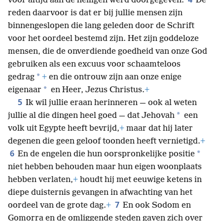
voor altijd aan de heiligen werd doorgegeven.
De
reden daarvoor is dat er bij jullie mensen zijn
binnengeslopen die lang geleden door de Schrift
voor het oordeel bestemd zijn. Het zijn goddeloze
mensen, die de onverdiende goedheid van onze God
gebruiken als een excuus voor schaamteloos
*
gedrag
+
en die ontrouw zijn aan onze enige
*
eigenaar
en Heer, Jezus Christus.
+
5
Ik wil jullie eraan herinneren — ook al weten
*
jullie al die dingen heel goed — dat Jehovah
een
volk uit Egypte heeft bevrijd,
+
maar dat hij later
degenen die geen geloof toonden heeft vernietigd.
+
6
*
En de engelen die hun oorspronkelijke positie
niet hebben behouden maar hun eigen woonplaats
hebben verlaten,
+
houdt hij met eeuwige ketens in
diepe duisternis gevangen in afwachting van het
7
oordeel van de grote dag.
+
En ook Sodom en
Gomorra en de omliggende steden gaven zich over