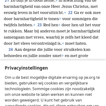
21
Zo blijf je in Gods liefde,
+
in afwachting van de
barmhartigheid van onze Heer Jezus Christus, met
22
eeuwig leven in het vooruitzicht.
+
Ga er ook mee
door barmhartigheid te tonen
+
voor sommigen die
23
twijfels hebben.
+
Red hen
+
door hen uit het vuur
te rukken. Maar bij anderen moet je barmhartigheid
samengaan met vrees, waarbij je zelfs het kleed dat
door het vlees verontreinigd is,
+
moet haten.
24
Aan degene die jullie voor struikelen kan
behoeden en jullie zonder smet
+
en met grote
25
*
vreugde voor zijn glorie
kan laten staan,
aan de
Privacyinstellingen
enige God, onze Redder door onze Heer Jezus
Christus, komt eer, majesteit, macht en autoriteit toe
Om u de best mogelijke digitale ervaring op jw.org te
van alle voorbijgegane eeuwigheid, nu en tot in alle
bieden, gebruiken wij cookies en vergelijkbare
eeuwigheid. Amen.
technologieën. Sommige cookies zijn noodzakelijk
om onze website te laten werken en kunnen niet
worden geweigerd. U kunt het gebruik van
aanvullende cookies, die wij alleen gebruiken om uw