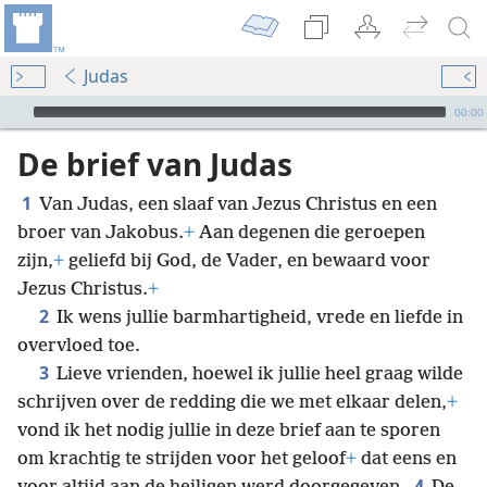
Judas
Audio Player
00:00
De brief van Judas
1
Van Judas, een slaaf van Jezus Christus en een
broer van Jakobus.
+
Aan degenen die geroepen
zijn,
+
geliefd bij God, de Vader, en bewaard voor
Jezus Christus.
+
2
Ik wens jullie barmhartigheid, vrede en liefde in
overvloed toe.
3
Lieve vrienden, hoewel ik jullie heel graag wilde
schrijven over de redding die we met elkaar delen,
+
vond ik het nodig jullie in deze brief aan te sporen
om krachtig te strijden voor het geloof
+
dat eens en
4