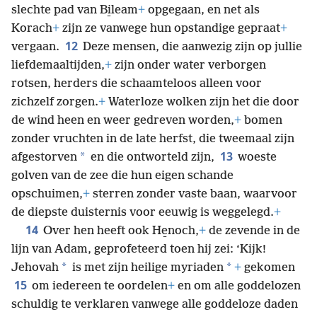
slechte pad van Bi̱leam
+
opgegaan, en net als
Korach
+
zijn ze vanwege hun opstandige gepraat
+
12
vergaan.
Deze mensen, die aanwezig zijn op jullie
liefdemaaltijden,
+
zijn onder water verborgen
rotsen, herders die schaamteloos alleen voor
zichzelf zorgen.
+
Waterloze wolken zijn het die door
de wind heen en weer gedreven worden,
+
bomen
zonder vruchten in de late herfst, die tweemaal zijn
13
*
afgestorven
en die ontworteld zijn,
woeste
golven van de zee die hun eigen schande
opschuimen,
+
sterren zonder vaste baan, waarvoor
de diepste duisternis voor eeuwig is weggelegd.
+
14
Over hen heeft ook He̱noch,
+
de zevende in de
lijn van Adam, geprofeteerd toen hij zei: ‘Kijk!
*
*
Jehovah
is met zijn heilige myriaden
+
gekomen
15
om iedereen te oordelen
+
en om alle goddelozen
schuldig te verklaren vanwege alle goddeloze daden