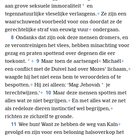
*
aan grove seksuele immoraliteit
en
tegennatuurlijke vleselijke verlangens.
+
Ze zijn een
waarschuwend voorbeeld voor ons doordat ze de
gerechtelijke straf van eeuwig vuur
+
ondergaan.
8
Ondanks dat zijn ook deze mensen dromers, en
ze verontreinigen het vlees, hebben minachting voor
gezag en praten spottend over degenen die eer
9
*
toekomt.
+
Maar toen de aartsengel
+
Michaël
+
een conflict met de Duivel had over Mozes’ lichaam,
+
waagde hij het niet eens hem te veroordelen of te
*
bespotten.
+
Hij zei alleen: ‘Mag Jehovah
je
10
terechtwijzen.’
+
Maar deze mensen spotten met
alles wat ze niet begrijpen.
+
En met alles wat ze net
als redeloze dieren instinctief wel begrijpen,
+
richten ze zichzelf te gronde.
11
Wee hun! Want ze hebben de weg van Kaïn
+
gevolgd en zijn voor een beloning halsoverkop het