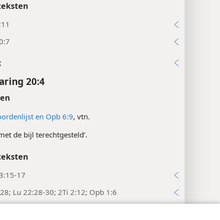
teksten
:11
0:7
x
ring 20:4
ten
ordenlijst en
Opb 6:9
, vtn.
‘met de bijl terechtgesteld’.
teksten
3:15-17
28; Lu 22:28-30; 2Ti 2:12; Opb 1:6
x