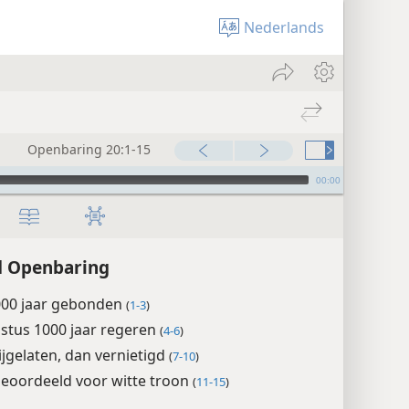
Nederlands
Openbaring 20:1-15
00:00
d Openbaring
000 jaar gebonden
(
1-3
)
stus 1000 jaar regeren
(
4-6
)
ijgelaten, dan vernietigd
(
7-10
)
eoordeeld voor witte troon
(
11-15
)