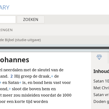
ARY
RINGEN
e Bijbel (studie-uitgave)
Johannes
el neerdalen met de sleutel van de
Inhou
2
 hand.
Hij greep de draak,
+
de
Satan 1
+
en Satan
+
is, en bond hem vast voor
Met Chri
rond,
+
sloot die boven hem en
Satan vr
iet meer zou misleiden voordat de 1000
Doden g
oor een korte tijd worden