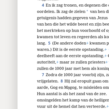
4
En ik zag tronen, en degenen die 
*
oordelen. Ik zag de zielen
van hen di
getuigenis hadden gegeven van Jezus
van hen die het wilde beest en zijn be
het merkteken op hun voorhoofd of 
kwamen tot leven en regeerden als ko
5
lang.
(De andere doden
+
kwamen pas
waren.) Dit is de eerste opstanding.
+
deelheeft aan de eerste opstanding.
+
O
autoriteit,
+
maar ze zullen priesters
+
zullen de 1000 jaar met hem als konin
7
Zodra de 1000 jaar voorbij zijn, 
8
vrijgelaten.
Hij zal eropuit gaan om
aarde, Gog en Ma̱gog, te misleiden om
Hun aantal is als het zand van de zee.
omsingelden het kamp van de heiligen
vuur uit de hemel dat hen verteerde.
+