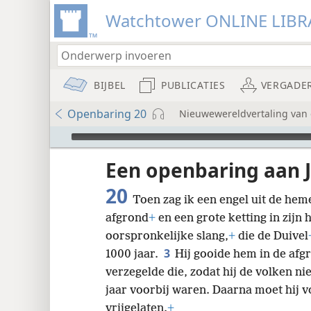
Watchtower ONLINE LIBR
BIJBEL
PUBLICATIES
VERGADE
Openbaring 20
Nieuwewereldvertaling van d
Audio Player
udie-
Een openbaring aan 
20
Toen zag ik een engel uit de hem
afgrond
+
en een grote ketting in zijn
oorspronkelijke slang,
+
die de Duivel
3
1000 jaar.
Hij gooide hem in de afg
8
verzegelde die, zodat hij de volken n
jaar voorbij waren. Daarna moet hij v
vrijgelaten.
+