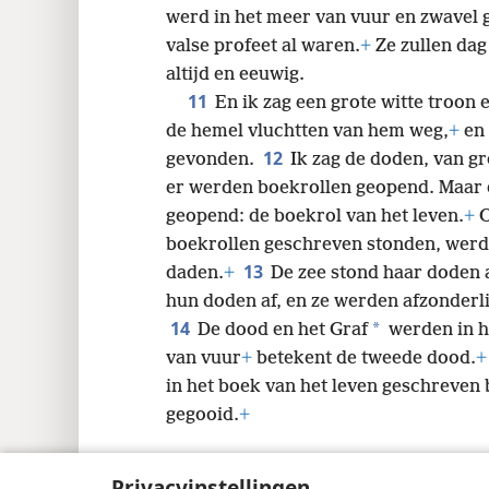
werd in het meer van vuur en zwavel 
valse profeet al waren.
+
Ze zullen dag
altijd en eeuwig.
11
En ik zag een grote witte troon 
de hemel vluchtten van hem weg,
+
en 
12
gevonden.
Ik zag de doden, van gr
er werden boekrollen geopend. Maar 
geopend: de boekrol van het leven.
+
O
boekrollen geschreven stonden, werd
13
daden.
+
De zee stond haar doden a
hun doden af, en ze werden afzonderl
14
*
De dood en het Graf
werden in h
van vuur
+
betekent de tweede dood.
+
in het boek van het leven geschreven b
gegooid.
+
Privacyinstellingen