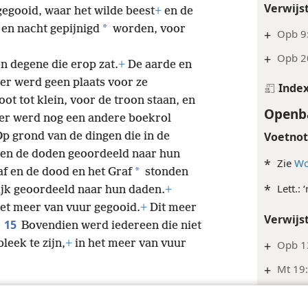
Verwijs
gegooid, waar het wilde beest
+
en de
*
 en nacht gepijnigd
worden, voor
+
Opb 9
+
Opb 2
en degene die erop zat.
+
De aarde en
er werd geen plaats voor ze
Inde
oot tot klein, voor de troon staan, en
Openba
er werd nog een andere boekrol
Voetno
p grond van de dingen die in de
en de doden geoordeeld naar hun
*
Zie
Wo
*
f en de dood en het Graf
stonden
*
Lett.: 
ijk geoordeeld naar hun daden.
+
et meer van vuur gegooid.
+
Dit meer
Verwijs
15
Bovendien werd iedereen die niet
leek te zijn,
+
in het meer van vuur
+
Opb 1
+
Mt 19:
Inde