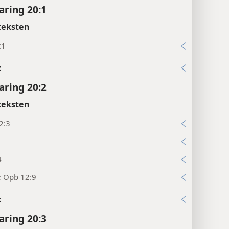
ring 20:1
teksten
:1
x
ring 20:2
teksten
2:3
1
4
; Opb 12:9
x
ring 20:3