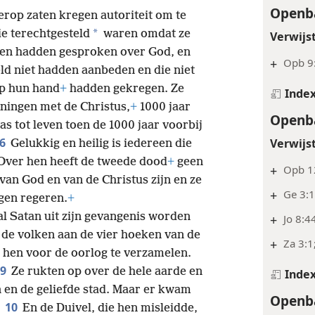
Openba
erop zaten kregen autoriteit om te
*
e terechtgesteld
waren omdat ze
Verwijs
 en hadden gesproken over God, en
+
Opb 9
eld niet hadden aanbeden en die niet
op hun hand
+
hadden gekregen. Ze
Inde
ningen met de Christus,
+
1000 jaar
Openba
 tot leven toen de 1000 jaar voorbij
6
Verwijs
Gelukkig en heilig is iedereen die
ver hen heeft de tweede dood
+
geen
+
Opb 1
van God en van de Christus zijn en ze
+
Ge 3:
gen regeren.
+
zal Satan uit zijn gevangenis worden
+
Jo 8:4
 de volken aan de vier hoeken van de
+
Za 3:1
 hen voor de oorlog te verzamelen.
9
Ze rukten op over de hele aarde en
Inde
 en de geliefde stad. Maar er kwam
Openba
10
En de Duivel, die hen misleidde,