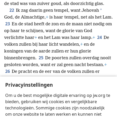
de stad was van zuiver goud, als doorzichtig glas.
22
*
Ik zag daarin geen tempel, want Jehovah
God, de Almachtige,
+
is haar tempel, net als het Lam.
23
En de stad heeft de zon en de maan niet nodig om
op haar te schijnen, want de glorie van God
24
verlichtte haar
+
en het Lam was haar lamp.
+
De
volken zullen bij haar licht wandelen,
+
en de
koningen van de aarde zullen er hun glorie
25
binnenbrengen.
De poorten zullen overdag nooit
gesloten worden, want er zal geen nacht bestaan.
+
26
De pracht en de eer van de volken zullen er
27
worden binnengebracht.
+
Maar alles wat
Privacyinstellingen
verontreinigd is en iedereen die doet wat walgelijk
en bedrieglijk is, zal er absoluut niet binnengaan.
+
Om u de best mogelijke digitale ervaring op jw.org te
Alleen zij die opgeschreven zijn in de boekrol van het
bieden, gebruiken wij cookies en vergelijkbare
leven van het Lam zullen er binnengaan.
+
technologieën. Sommige cookies zijn noodzakelijk
om onze website te laten werken en kunnen niet