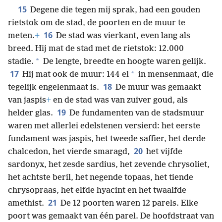
15
Degene die tegen mij sprak, had een gouden
rietstok om de stad, de poorten en de muur te
16
meten.
+
De stad was vierkant, even lang als
breed. Hij mat de stad met de rietstok: 12.000
*
stadie.
De lengte, breedte en hoogte waren gelijk.
17
*
Hij mat ook de muur: 144 el
in mensenmaat, die
18
tegelijk engelenmaat is.
De muur was gemaakt
van jaspis
+
en de stad was van zuiver goud, als
19
helder glas.
De fundamenten van de stadsmuur
waren met allerlei edelstenen versierd: het eerste
fundament was jaspis, het tweede saffier, het derde
20
chalcedon, het vierde smaragd,
het vijfde
sardonyx, het zesde sardius, het zevende chrysoliet,
het achtste beril, het negende topaas, het tiende
chrysopraas, het elfde hyacint en het twaalfde
21
amethist.
De 12 poorten waren 12 parels. Elke
poort was gemaakt van één parel. De hoofdstraat van