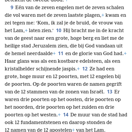
betekent de tweede dood.’
+
9
Eén van de zeven engelen met de zeven schalen
die vol waren met de zeven laatste plagen,
+
kwam en
zei tegen me: ‘Kom, ik zal je de bruid, de vrouw van
10
het Lam,
+
laten zien.’
Hij bracht me in de kracht
van de geest naar een grote, hoge berg en liet me de
heilige stad Jeruzalem zien, die bij God vandaan uit
11
de hemel neerdaalde
+
en de glorie van God had.
+
Haar glans was als een kostbare edelsteen, als een
12
kristalhelder schijnende jaspis.
+
Ze had een
grote, hoge muur en 12 poorten, met 12 engelen bij
de poorten. Op de poorten waren de namen gegrift
13
van de 12 stammen van de zonen van Israël.
Er
waren drie poorten op het oosten, drie poorten op
het noorden, drie poorten op het zuiden en drie
14
poorten op het westen.
+
De muur van de stad had
ook 12 fundamentstenen en daarop stonden de
12 namen van de 12 apostelen
+
van het Lam.