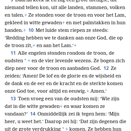
Daarna keek ik en zag een grote menigte, die
niemand tellen kon, uit alle landen, stammen, volken
en talen.
+
Ze stonden voor de troon en voor het Lam,
gekleed in witte gewaden
+
en met palmtakken in hun
10
handen.
+
Met luide stem riepen ze steeds:
‘Redding hebben we te danken aan onze God, die op
de troon zit,
+
en aan het Lam.’
+
11
Alle engelen stonden rondom de troon, de
*
oudsten
+
en de vier levende wezens. Ze bogen zich
12
diep neer voor de troon en aanbaden God.
Ze
zeiden: ‘Amen! De lof en de glorie en de wijsheid en
de dank en de eer en de kracht en de sterkte komen
onze God toe, voor altijd en eeuwig.
+
Amen.’
13
Toen vroeg een van de oudsten mij: ‘Wie zijn
dat in die witte gewaden
+
en waar komen ze
14
vandaan?’
Onmiddellijk zei ik tegen hem: ‘Mijn
heer, u weet het.’ Daarop zei hij: ‘Dat zijn degenen die
*
uit de grote verdrukking
+
komen. Ze hebben hun