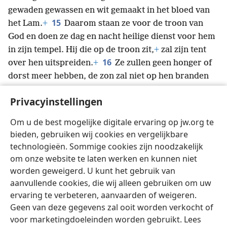
gewaden gewassen en wit gemaakt in het bloed van
15
het Lam.
+
Daarom staan ze voor de troon van
God en doen ze dag en nacht heilige dienst voor hem
in zijn tempel. Hij die op de troon zit,
+
zal zijn tent
16
over hen uitspreiden.
+
Ze zullen geen honger of
dorst meer hebben, de zon zal niet op hen branden
en geen verschroeiende hitte zal hen treffen.
+
Privacyinstellingen
17
Want het Lam,
+
dat in het midden van de troon is,
zal hen hoeden
+
en hen leiden naar bronnen met
Om u de best mogelijke digitale ervaring op jw.org te
levengevend water.
+
En God zal elke traan uit hun
bieden, gebruiken wij cookies en vergelijkbare
ogen wegwissen.’
+
technologieën. Sommige cookies zijn noodzakelijk
om onze website te laten werken en kunnen niet
worden geweigerd. U kunt het gebruik van
aanvullende cookies, die wij alleen gebruiken om uw
ervaring te verbeteren, aanvaarden of weigeren.
Nederlands
Delen
Instellingen
Geen van deze gegevens zal ooit worden verkocht of
Copyright
© 2026 Watch Tower Bible and Tract Society of Pennsylvania
voor marketingdoeleinden worden gebruikt. Lees
Gebruiksvoorwaarden
Privacybeleid
Privacyinstellingen