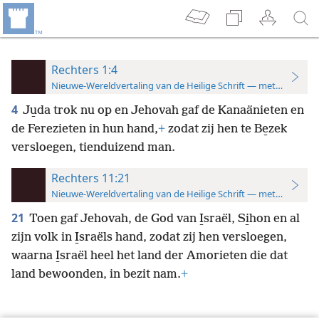
Rechters 1:4
Nieuwe-Wereldvertaling van de Heilige Schrift — met studiever
4
Ju̱da trok nu op en Jehovah gaf de Kanaänieten en
de Ferezieten in hun hand,
+
zodat zij hen te Be̱zek
versloegen, tienduizend man.
Rechters 11:21
Nieuwe-Wereldvertaling van de Heilige Schrift — met studiever
21
Toen gaf Jehovah, de God van I̱sraël, Si̱hon en al
zijn volk in I̱sraëls hand, zodat zij hen versloegen,
waarna I̱sraël heel het land der Amorieten die dat
land bewoonden, in bezit nam.
+