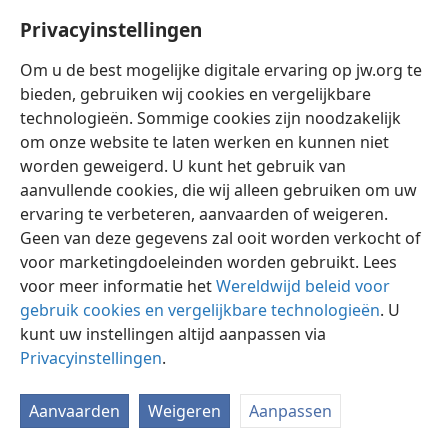
Privacyinstellingen
Om u de best mogelijke digitale ervaring op jw.org te
bieden, gebruiken wij cookies en vergelijkbare
technologieën. Sommige cookies zijn noodzakelijk
Nederlands
Instellingen
om onze website te laten werken en kunnen niet
Copyright
© 2026 Watch Tower Bible and Tract Society of Pennsylvania
worden geweigerd. U kunt het gebruik van
Gebruiksvoorwaarden
Privacybeleid
Privacyinstellingen
aanvullende cookies, die wij alleen gebruiken om uw
Inloggen
JW.ORG
ervaring te verbeteren, aanvaarden of weigeren.
Geen van deze gegevens zal ooit worden verkocht of
voor marketingdoeleinden worden gebruikt. Lees
voor meer informatie het
Wereldwijd beleid voor
gebruik cookies en vergelijkbare technologieën
. U
kunt uw instellingen altijd aanpassen via
Privacyinstellingen
.
Aanvaarden
Weigeren
Aanpassen