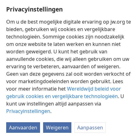
Privacyinstellingen
Om u de best mogelijke digitale ervaring op jw.org te
bieden, gebruiken wij cookies en vergelijkbare
technologieën. Sommige cookies zijn noodzakelijk
Nederlands
Instellingen
om onze website te laten werken en kunnen niet
Copyright
© 2026 Watch Tower Bible and Tract Society of Pennsylvania
worden geweigerd. U kunt het gebruik van
Gebruiksvoorwaarden
Privacybeleid
Privacyinstellingen
aanvullende cookies, die wij alleen gebruiken om uw
Inloggen
JW.ORG
ervaring te verbeteren, aanvaarden of weigeren.
Geen van deze gegevens zal ooit worden verkocht of
voor marketingdoeleinden worden gebruikt. Lees
voor meer informatie het
Wereldwijd beleid voor
gebruik cookies en vergelijkbare technologieën
. U
kunt uw instellingen altijd aanpassen via
Privacyinstellingen
.
Aanvaarden
Weigeren
Aanpassen