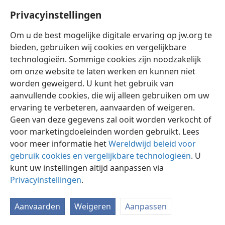
opdat
onder de natiën niet meer de smaad van de
GIJ
Privacyinstellingen
hongersnood krijgt.
+
Om u de best mogelijke digitale ervaring op jw.org te
bieden, gebruiken wij cookies en vergelijkbare
technologieën. Sommige cookies zijn noodzakelijk
om onze website te laten werken en kunnen niet
Nederlands
Instellingen
worden geweigerd. U kunt het gebruik van
aanvullende cookies, die wij alleen gebruiken om uw
Copyright
© 2026 Watch Tower Bible and Tract Society of Pennsylvania
Gebruiksvoorwaarden
Privacybeleid
Privacyinstellingen
ervaring te verbeteren, aanvaarden of weigeren.
Inloggen
JW.ORG
Geen van deze gegevens zal ooit worden verkocht of
voor marketingdoeleinden worden gebruikt. Lees
voor meer informatie het
Wereldwijd beleid voor
gebruik cookies en vergelijkbare technologieën
. U
kunt uw instellingen altijd aanpassen via
Privacyinstellingen
.
Aanvaarden
Weigeren
Aanpassen