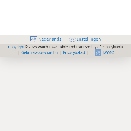
Nederlands
Instellingen
Copyright
© 2026 Watch Tower Bible and Tract Society of Pennsylvania
Gebruiksvoorwaarden
Privacybeleid
JW.ORG