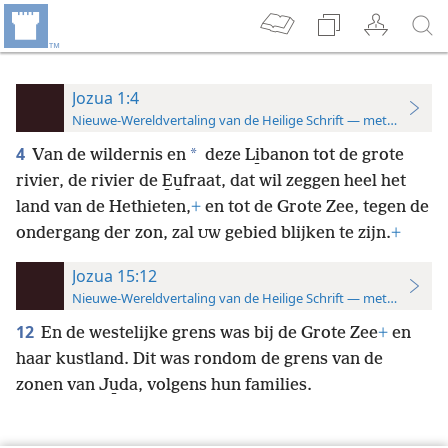
Jozua 1:4
Nieuwe-Wereldvertaling van de Heilige Schrift — met studiever
4
*
Van de wildernis en
deze Li̱banon tot de grote
rivier, de rivier de E̱u̱fraat, dat wil zeggen heel het
land van de Hethieten,
+
en tot de Grote Zee, tegen de
ondergang der zon, zal
gebied blijken te zijn.
+
UW
Jozua 15:12
Nieuwe-Wereldvertaling van de Heilige Schrift — met studiever
12
En de westelijke grens was bij de Grote Zee
+
en
haar kustland. Dit was rondom de grens van de
zonen van Ju̱da, volgens hun families.