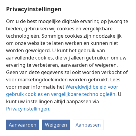
Privacyinstellingen
Om u de best mogelijke digitale ervaring op jw.org te
bieden, gebruiken wij cookies en vergelijkbare
technologieën. Sommige cookies zijn noodzakelijk
Nederlands
Instellingen
om onze website te laten werken en kunnen niet
Copyright
© 2026 Watch Tower Bible and Tract Society of Pennsylvania
worden geweigerd. U kunt het gebruik van
Gebruiksvoorwaarden
Privacybeleid
Privacyinstellingen
aanvullende cookies, die wij alleen gebruiken om uw
Inloggen
JW.ORG
ervaring te verbeteren, aanvaarden of weigeren.
Geen van deze gegevens zal ooit worden verkocht of
voor marketingdoeleinden worden gebruikt. Lees
voor meer informatie het
Wereldwijd beleid voor
gebruik cookies en vergelijkbare technologieën
. U
kunt uw instellingen altijd aanpassen via
Privacyinstellingen
.
Aanvaarden
Weigeren
Aanpassen