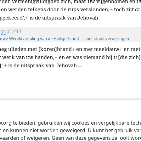
rden vermenigvuldigden zich, maar
vijgenbomen en
UW
U
men werden telkens door de rups verslonden;
+
toch zijt
GI
uggekeerd’,
+
is de uitspraak van Jehovah.
ggaï 2:17
uwe-Wereldvertaling van de Heilige Schrift — met studieverwijzingen
loeg ulieden met [koren]brand
+
en met meeldauw
+
en met 
et werk van
handen,
+
en er was niemand bij
[die zich]
UW
U
’,
+
is de uitspraak van Jehovah —
Tract Society of Pennsylvania
Gebruiksvoorwaarden
Privacybeleid
Priva
w.org te bieden, gebruiken wij cookies en vergelijkbare te
 en kunnen niet worden geweigerd. U kunt het gebruik van 
vaarden of weigeren. Geen van deze gegevens zal ooit wo