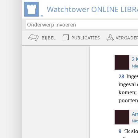
Watchtower ONLINE LIBR
BIJBEL
PUBLICATIES
VERGADE
2 
Nie
28
Inge
ingeval
komen; 
poorten
Am
Nie
9
’Ik s