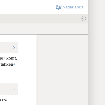
Nederlands
ie
+
komt,
rlakken
+
n
UW