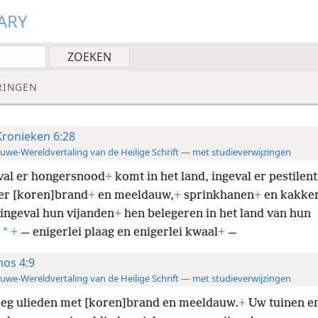
ARY
RINGEN
Kronieken 6:28
uwe-Wereldvertaling van de Heilige Schrift — met studieverwijzingen
val er hongersnood
+
komt in het land, ingeval er pestilent
 er [koren]brand
+
en meeldauw,
+
sprinkhanen
+
en kakke
ingeval hun vijanden
+
hen belegeren in het land van hun
*
+
— enigerlei plaag en enigerlei kwaal
+
—
os 4:9
uwe-Wereldvertaling van de Heilige Schrift — met studieverwijzingen
loeg ulieden met [koren]brand en meeldauw.
+
U
tuinen e
W