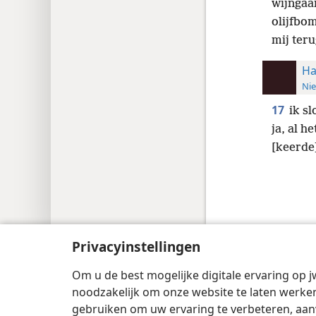
wijngaa
olijfbo
mij ter
Ha
Nie
17
ik s
ja, al h
[keerde]
Copyright
© 2026 Watch Tower Bible and 
Privacyinstellingen
Om u de best mogelijke digitale ervaring op j
noodzakelijk om onze website te laten werken
gebruiken om uw ervaring te verbeteren, aan