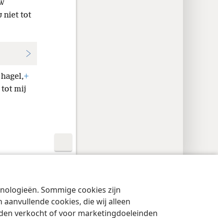
W
niet tot
J
hagel,
+
 tot mij
cyinstellingen
Inloggen
JW.ORG
chnologieën. Sommige cookies zijn
aanvullende cookies, die wij alleen
rden verkocht of voor marketingdoeleinden