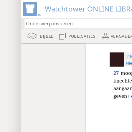
Watchtower ONLINE LIBR
BIJBEL
PUBLICATIES
VERGADE
2 
Nie
27
moog
knechten
aangaan
geven
+