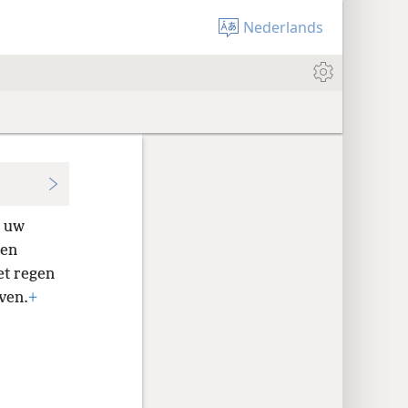
Nederlands
n uw
en
et regen
even.
+