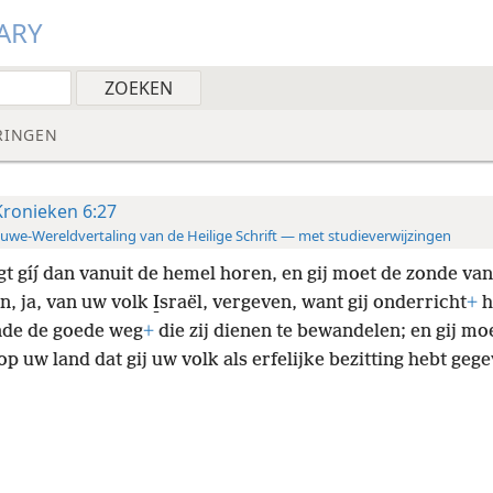
ARY
RINGEN
Kronieken 6:27
uwe-Wereldvertaling van de Heilige Schrift — met studieverwijzingen
t gíȷ́ dan vanuit de hemel horen, en gij moet de zonde va
, ja, van uw volk I̱sraël, vergeven, want gij onderricht
+
h
de de goede weg
+
die zij dienen te bewandelen; en gij mo
op uw land dat gij uw volk als erfelijke bezitting hebt geg