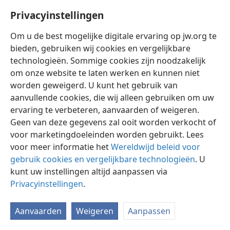
Privacyinstellingen
Om u de best mogelijke digitale ervaring op jw.org te
bieden, gebruiken wij cookies en vergelijkbare
technologieën. Sommige cookies zijn noodzakelijk
Nederlands
Instellingen
om onze website te laten werken en kunnen niet
Copyright
© 2026 Watch Tower Bible and Tract Society of Pennsylvania
worden geweigerd. U kunt het gebruik van
Gebruiksvoorwaarden
Privacybeleid
Privacyinstellingen
aanvullende cookies, die wij alleen gebruiken om uw
Inloggen
JW.ORG
ervaring te verbeteren, aanvaarden of weigeren.
Geen van deze gegevens zal ooit worden verkocht of
voor marketingdoeleinden worden gebruikt. Lees
voor meer informatie het
Wereldwijd beleid voor
gebruik cookies en vergelijkbare technologieën
. U
kunt uw instellingen altijd aanpassen via
Privacyinstellingen
.
Aanvaarden
Weigeren
Aanpassen