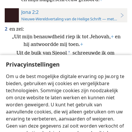
Jona 2:2
Nieuwe-Wereldvertaling van de Heilige Schrift — met studiever
2
en zei:
„Uit mijn benauwdheid riep ik tot Jehovah,
+
en
hij antwoordde mij toen.
+
*
Uit de buik van Sjeo̱o̱l
schreeuwde ik om
hulp.
+
Privacyinstellingen
Gij hoorde mijn stem.
+
Om u de best mogelijke digitale ervaring op jw.org te
bieden, gebruiken wij cookies en vergelijkbare
technologieën. Sommige cookies zijn noodzakelijk
om onze website te laten werken en kunnen niet
worden geweigerd. U kunt het gebruik van
Nederlands
Instellingen
aanvullende cookies, die wij alleen gebruiken om uw
Copyright
© 2026 Watch Tower Bible and Tract Society of Pennsylvania
ervaring te verbeteren, aanvaarden of weigeren.
Gebruiksvoorwaarden
Privacybeleid
Privacyinstellingen
Inloggen
JW.ORG
Geen van deze gegevens zal ooit worden verkocht of