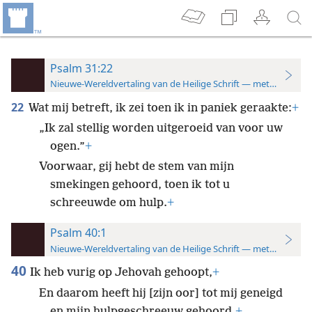
Psalm 31:22
Nieuwe-Wereldvertaling van de Heilige Schrift — met studiever
22
Wat mij betreft, ik zei toen ik in paniek geraakte:
+
„Ik zal stellig worden uitgeroeid van voor uw
ogen.”
+
Voorwaar, gij hebt de stem van mijn
smekingen gehoord, toen ik tot u
schreeuwde om hulp.
+
Psalm 40:1
Nieuwe-Wereldvertaling van de Heilige Schrift — met studiever
40
Ik heb vurig op Jehovah gehoopt,
+
En daarom heeft hij [zijn oor] tot mij geneigd
en mijn hulpgeschreeuw gehoord.
+