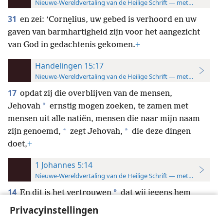
Nieuwe-Wereldvertaling van de Heilige Schrift — met studiever
31
en zei: ’Corne̱lius, uw gebed is verhoord en uw
gaven van barmhartigheid zijn voor het aangezicht
van God in gedachtenis gekomen.
+
Handelingen 15:17
Nieuwe-Wereldvertaling van de Heilige Schrift — met studiever
17
opdat zij die overblijven van de mensen,
*
Jehovah
ernstig mogen zoeken, te zamen met
mensen uit alle natiën, mensen die naar mijn naam
*
*
zijn genoemd,
zegt Jehovah,
die deze dingen
doet,
+
1 Johannes 5:14
Nieuwe-Wereldvertaling van de Heilige Schrift — met studiever
14
*
En dit is het vertrouwen
dat wij jegens hem
hebben,
+
dat, ongeacht wat wij vragen
Privacyinstellingen