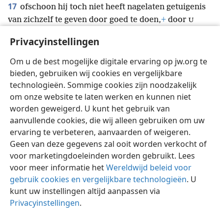
17
ofschoon hij toch niet heeft nagelaten getuigenis
van zichzelf te geven door goed te doen,
+
door
U
regens
+
vanuit de hemel en vruchtbare tijden te
Privacyinstellingen
geven, door
hart overvloedig met voedsel en
UW
vrolijkheid te vervullen.”
+
Om u de best mogelijke digitale ervaring op jw.org te
bieden, gebruiken wij cookies en vergelijkbare
technologieën. Sommige cookies zijn noodzakelijk
om onze website te laten werken en kunnen niet
worden geweigerd. U kunt het gebruik van
Nederlands
Instellingen
aanvullende cookies, die wij alleen gebruiken om uw
ervaring te verbeteren, aanvaarden of weigeren.
Copyright
© 2026 Watch Tower Bible and Tract Society of Pennsylvania
Gebruiksvoorwaarden
Privacybeleid
Privacyinstellingen
Geen van deze gegevens zal ooit worden verkocht of
Inloggen
JW.ORG
voor marketingdoeleinden worden gebruikt. Lees
voor meer informatie het
Wereldwijd beleid voor
gebruik cookies en vergelijkbare technologieën
. U
kunt uw instellingen altijd aanpassen via
Privacyinstellingen
.