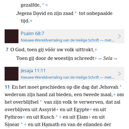
*
gezalfde,
+
*
Jegens Da̱vid en zijn zaad
tot onbepaalde
tijd.
+
Psalm 68:7
Nieuwe-Wereldvertaling van de Heilige Schrift — met studiever
7
O God, toen gij vóór uw volk uittrokt,
+
Toen gij door de woestijn schreedt
+
—
Sela
—
Jesaja 11:11
Nieuwe-Wereldvertaling van de Heilige Schrift — met studiever
11
*
En het moet geschieden op die dag dat Jehovah
wederom zijn hand zal bieden, een tweede maal,
+
om
*
het overblijfsel
van zijn volk te verwerven, dat zal
overblijven uit Assy̱rië
+
en uit Egy̱pte
+
en uit
*
Pa̱thros
+
en uit Kusch
+
en uit E̱lam
+
en uit
*
Si̱near
+
en uit Ha̱math en van de eilanden der