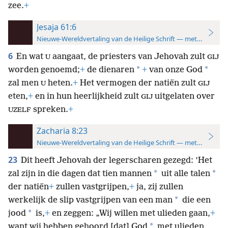
zee.
+
Jesaja 61:6
Nieuwe-Wereldvertaling van de Heilige Schrift — met studiever
6
En wat
aangaat, de priesters van Jehovah zult
U
GIJ
*
*
worden genoemd;
+
de dienaren
+
van onze God
zal men
heten.
+
Het vermogen der natiën zult
U
GIJ
eten,
+
en in hun heerlijkheid zult
uitgelaten over
GIJ
spreken.
+
UZELF
Zacharia 8:23
Nieuwe-Wereldvertaling van de Heilige Schrift — met studiever
23
Dit heeft Jehovah der legerscharen gezegd: ’Het
*
*
zal zijn in die dagen dat tien mannen
uit alle talen
der natiën
+
zullen vastgrijpen,
+
ja, zij zullen
*
werkelijk de slip vastgrijpen van een man
die een
*
jood
is,
+
en zeggen: „Wij willen met ulieden gaan,
+
*
want wij hebben gehoord [dat] God
met ulieden