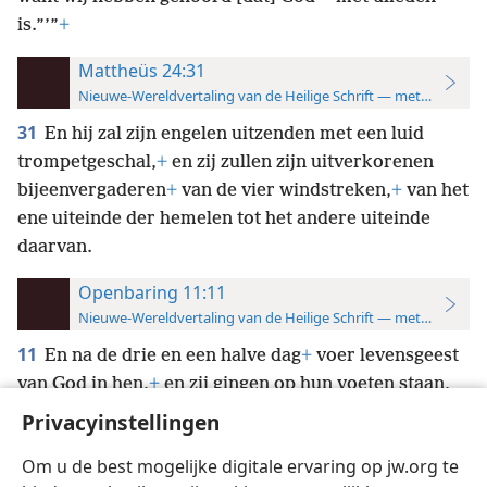
is.”’”
+
Mattheüs 24:31
Nieuwe-Wereldvertaling van de Heilige Schrift — met studiever
31
En hij zal zijn engelen uitzenden met een luid
trompetgeschal,
+
en zij zullen zijn uitverkorenen
bijeenvergaderen
+
van de vier windstreken,
+
van het
ene uiteinde der hemelen tot het andere uiteinde
daarvan.
Openbaring 11:11
Nieuwe-Wereldvertaling van de Heilige Schrift — met studiever
11
En na de drie en een halve dag
+
voer levensgeest
van God in hen,
+
en zij gingen op hun voeten staan,
en grote vrees overviel degenen die hen
Privacyinstellingen
aanschouwden.
Om u de best mogelijke digitale ervaring op jw.org te