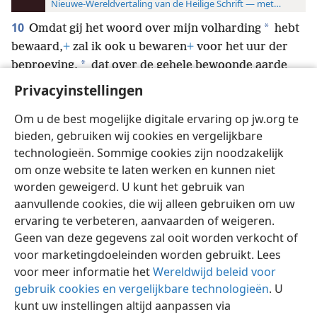
Nieuwe-Wereldvertaling van de Heilige Schrift — met studiever
10
*
Omdat gij het woord over mijn volharding
hebt
bewaard,
+
zal ik ook u bewaren
+
voor het uur der
*
beproeving,
dat over de gehele bewoonde aarde
moet komen om hen die op de aarde wonen, op de
Privacyinstellingen
proef te stellen.
+
Om u de best mogelijke digitale ervaring op jw.org te
bieden, gebruiken wij cookies en vergelijkbare
technologieën. Sommige cookies zijn noodzakelijk
om onze website te laten werken en kunnen niet
worden geweigerd. U kunt het gebruik van
Nederlands
Instellingen
aanvullende cookies, die wij alleen gebruiken om uw
Copyright
© 2026 Watch Tower Bible and Tract Society of Pennsylvania
ervaring te verbeteren, aanvaarden of weigeren.
Gebruiksvoorwaarden
Privacybeleid
Privacyinstellingen
Inloggen
JW.ORG
Geen van deze gegevens zal ooit worden verkocht of
voor marketingdoeleinden worden gebruikt. Lees
voor meer informatie het
Wereldwijd beleid voor
gebruik cookies en vergelijkbare technologieën
. U
kunt uw instellingen altijd aanpassen via