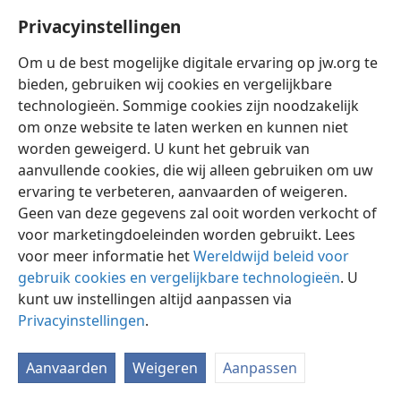
Privacyinstellingen
Om u de best mogelijke digitale ervaring op jw.org te
bieden, gebruiken wij cookies en vergelijkbare
technologieën. Sommige cookies zijn noodzakelijk
Nederlands
Instellingen
om onze website te laten werken en kunnen niet
Copyright
© 2026 Watch Tower Bible and Tract Society of Pennsylvania
worden geweigerd. U kunt het gebruik van
Gebruiksvoorwaarden
Privacybeleid
Privacyinstellingen
aanvullende cookies, die wij alleen gebruiken om uw
Inloggen
JW.ORG
ervaring te verbeteren, aanvaarden of weigeren.
Geen van deze gegevens zal ooit worden verkocht of
voor marketingdoeleinden worden gebruikt. Lees
voor meer informatie het
Wereldwijd beleid voor
gebruik cookies en vergelijkbare technologieën
. U
kunt uw instellingen altijd aanpassen via
Privacyinstellingen
.
Aanvaarden
Weigeren
Aanpassen