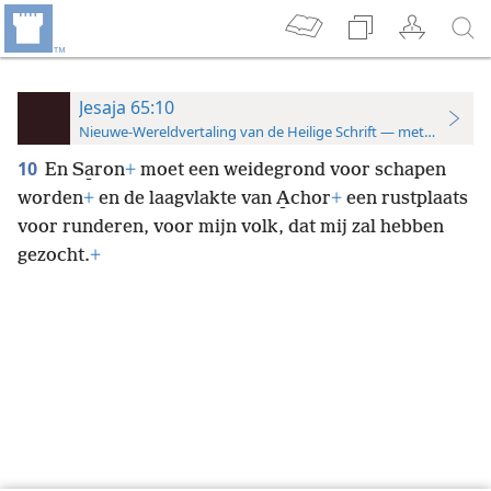
Jesaja 65:10
Nieuwe-Wereldvertaling van de Heilige Schrift — met studiever
10
En Sa̱ron
+
moet een weidegrond voor schapen
worden
+
en de laagvlakte van A̱chor
+
een rustplaats
voor runderen, voor mijn volk, dat mij zal hebben
gezocht.
+