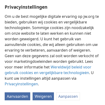
Privacyinstellingen
Om u de best mogelijke digitale ervaring op jw.org te
bieden, gebruiken wij cookies en vergelijkbare
technologieën. Sommige cookies zijn noodzakelijk
Nederlands
Instellingen
om onze website te laten werken en kunnen niet
Copyright
© 2026 Watch Tower Bible and Tract Society of Pennsylvania
worden geweigerd. U kunt het gebruik van
Gebruiksvoorwaarden
Privacybeleid
Privacyinstellingen
aanvullende cookies, die wij alleen gebruiken om uw
Inloggen
JW.ORG
ervaring te verbeteren, aanvaarden of weigeren.
Geen van deze gegevens zal ooit worden verkocht of
voor marketingdoeleinden worden gebruikt. Lees
voor meer informatie het
Wereldwijd beleid voor
gebruik cookies en vergelijkbare technologieën
. U
kunt uw instellingen altijd aanpassen via
Privacyinstellingen
.
Aanvaarden
Weigeren
Aanpassen