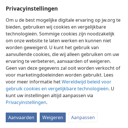
Privacyinstellingen
Om u de best mogelijke digitale ervaring op jw.org te
bieden, gebruiken wij cookies en vergelijkbare
technologieën. Sommige cookies zijn noodzakelijk
Nederlands
Instellingen
om onze website te laten werken en kunnen niet
Copyright
© 2026 Watch Tower Bible and Tract Society of Pennsylvania
worden geweigerd. U kunt het gebruik van
Gebruiksvoorwaarden
Privacybeleid
Privacyinstellingen
aanvullende cookies, die wij alleen gebruiken om uw
Inloggen
JW.ORG
ervaring te verbeteren, aanvaarden of weigeren.
Geen van deze gegevens zal ooit worden verkocht of
voor marketingdoeleinden worden gebruikt. Lees
voor meer informatie het
Wereldwijd beleid voor
gebruik cookies en vergelijkbare technologieën
. U
kunt uw instellingen altijd aanpassen via
Privacyinstellingen
.
Aanvaarden
Weigeren
Aanpassen