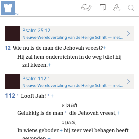
Psalm 25:12
Nieuwe-Wereldvertaling van de Heilige Schrift — met studiever
12
Wie nu is de man die Jehovah vreest?
+
Hij zal hem onderrichten in de weg [die] hij
zal kiezen.
+
Psalm 112:1
Nieuwe-Wereldvertaling van de Heilige Schrift — met studiever
112
*
*
Looft Jah!
+
א [
ʼAʹlef
]
*
Gelukkig is de man
die Jehovah vreest,
+
ב [
Bēth
]
In wiens geboden
+
hij zeer veel behagen heeft
gevonden.
+