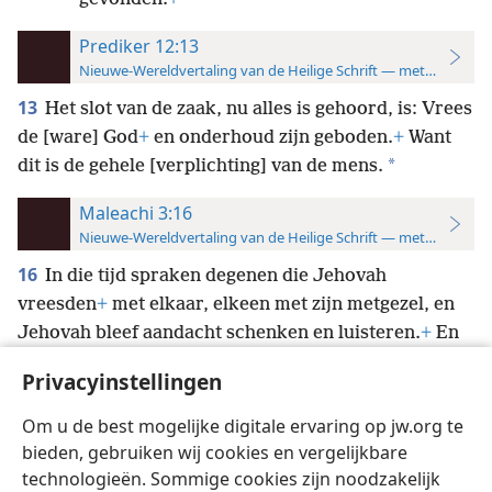
Prediker 12:13
Nieuwe-Wereldvertaling van de Heilige Schrift — met studiever
13
Het slot van de zaak, nu alles is gehoord, is: Vrees
de [ware] God
+
en onderhoud zijn geboden.
+
Want
*
dit is de gehele [verplichting] van de mens.
Maleachi 3:16
Nieuwe-Wereldvertaling van de Heilige Schrift — met studiever
16
In die tijd spraken degenen die Jehovah
vreesden
+
met elkaar, elkeen met zijn metgezel, en
Jehovah bleef aandacht schenken en luisteren.
+
En
*
er werd voorts een gedenkboek
voor zijn
Privacyinstellingen
aangezicht geschreven
+
voor degenen
die Jehovah
vrezen en voor degenen die aan zijn naam denken.
+
Om u de best mogelijke digitale ervaring op jw.org te
bieden, gebruiken wij cookies en vergelijkbare
technologieën. Sommige cookies zijn noodzakelijk