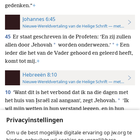
gedenken.”
+
Johannes 6:45
Nieuwe-Wereldvertaling van de Heilige Schrift — met studiever
45
Er staat geschreven in de Profeten: ’En zij zullen
*
*
allen door Jehovah
worden onderwezen.’
+
Een
ieder die het van de Vader gehoord en geleerd heeft,
komt tot mij.
+
Hebreeën 8:10
Nieuwe-Wereldvertaling van de Heilige Schrift — met studiever
10
’Want dit is het verbond dat ik na die dagen met
*
het huis van I̱sraël
zal aangaan’, zegt Jehovah.
’Ik
wil mijn wetten in hun verstand leggen, en in hun
hart
+
zal ik ze schrijven. En ik wil hun God worden,
+
Privacyinstellingen
en zíȷ́ zullen mijn volk worden.
+
Om u de best mogelijke digitale ervaring op jw.org te