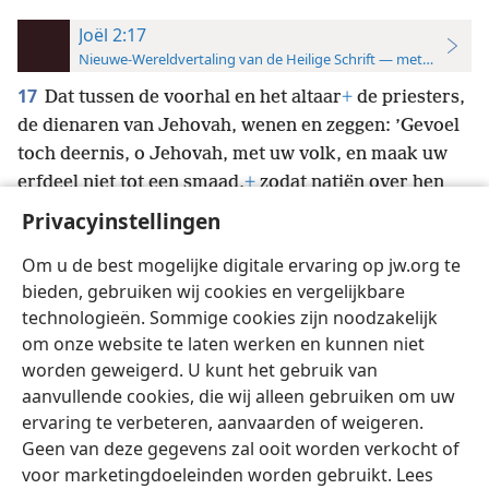
Joël 2:17
Nieuwe-Wereldvertaling van de Heilige Schrift — met studiever
17
Dat tussen de voorhal en het altaar
+
de priesters,
de dienaren van Jehovah, wenen en zeggen: ’Gevoel
toch deernis, o Jehovah, met uw volk, en maak uw
erfdeel niet tot een smaad,
+
zodat natiën over hen
heersen. Waarom zou men onder de volken zeggen:
Privacyinstellingen
„Waar is hun God?”’
+
Om u de best mogelijke digitale ervaring op jw.org te
bieden, gebruiken wij cookies en vergelijkbare
technologieën. Sommige cookies zijn noodzakelijk
om onze website te laten werken en kunnen niet
worden geweigerd. U kunt het gebruik van
Nederlands
Instellingen
aanvullende cookies, die wij alleen gebruiken om uw
Copyright
© 2026 Watch Tower Bible and Tract Society of Pennsylvania
ervaring te verbeteren, aanvaarden of weigeren.
Gebruiksvoorwaarden
Privacybeleid
Privacyinstellingen
Inloggen
JW.ORG
Geen van deze gegevens zal ooit worden verkocht of
voor marketingdoeleinden worden gebruikt. Lees