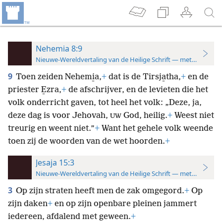
Nehemia 8:9
Nieuwe-Wereldvertaling van de Heilige Schrift — met studiever
9
Toen zeiden Nehemi̱a,
+
dat is de Tirsja̱tha,
+
en de
priester E̱zra,
+
de afschrijver, en de levieten die het
volk onderricht gaven, tot heel het volk: „Deze, ja,
deze dag is voor Jehovah,
God, heilig.
+
Weest niet
UW
treurig en weent niet.”
+
Want het gehele volk weende
toen zij de woorden van de wet hoorden.
+
Jesaja 15:3
Nieuwe-Wereldvertaling van de Heilige Schrift — met studiever
3
Op zijn straten heeft men de zak omgegord.
+
Op
zijn daken
+
en op zijn openbare pleinen jammert
iedereen, afdalend met geween.
+