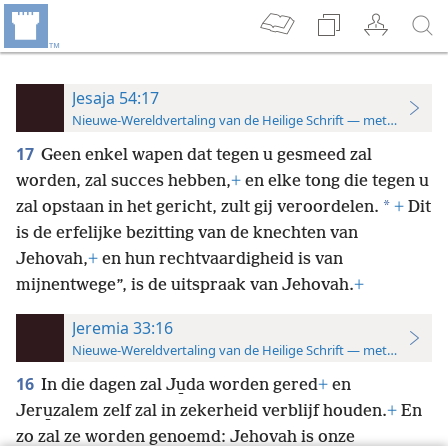
Jesaja 54:17
Nieuwe-Wereldvertaling van de Heilige Schrift — met studiever
17
Geen enkel wapen dat tegen u gesmeed zal
worden, zal succes hebben,
+
en elke tong die tegen u
*
zal opstaan in het gericht, zult gij veroordelen.
+
Dit
is de erfelijke bezitting van de knechten van
Jehovah,
+
en hun rechtvaardigheid is van
mijnentwege”, is de uitspraak van Jehovah.
+
Jeremia 33:16
Nieuwe-Wereldvertaling van de Heilige Schrift — met studiever
16
In die dagen zal Ju̱da worden gered
+
en
Jeru̱zalem zelf zal in zekerheid verblijf houden.
+
En
zo zal ze worden genoemd: Jehovah is onze