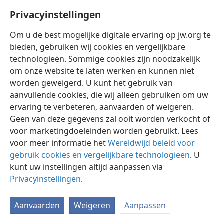
*
rechtvaardigheid.’”
+
Privacyinstellingen
Om u de best mogelijke digitale ervaring op jw.org te
bieden, gebruiken wij cookies en vergelijkbare
technologieën. Sommige cookies zijn noodzakelijk
Nederlands
Instellingen
om onze website te laten werken en kunnen niet
worden geweigerd. U kunt het gebruik van
Copyright
© 2026 Watch Tower Bible and Tract Society of Pennsylvania
Gebruiksvoorwaarden
Privacybeleid
Privacyinstellingen
aanvullende cookies, die wij alleen gebruiken om uw
Inloggen
JW.ORG
ervaring te verbeteren, aanvaarden of weigeren.
Geen van deze gegevens zal ooit worden verkocht of
voor marketingdoeleinden worden gebruikt. Lees
voor meer informatie het
Wereldwijd beleid voor
gebruik cookies en vergelijkbare technologieën
. U
kunt uw instellingen altijd aanpassen via
Privacyinstellingen
.
Aanvaarden
Weigeren
Aanpassen