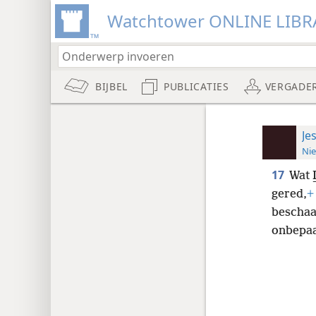
Watchtower ONLINE LIBR
BIJBEL
PUBLICATIES
VERGADE
Je
Nie
17
Wat I
gered,
+
bescha
onbepaa