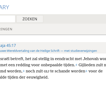
ARY
RINGEN
saja 45:17
uwe-Wereldvertaling van de Heilige Schrift — met studieverwijzingen
̱sraël betreft, het zal stellig in eendracht met Jehovah w
met een redding voor onbepaalde tijden.
+
Gijlieden zult n
amd worden,
+
noch zult
te schande worden
+
voor de
GIJ
lde tijden der eeuwigheid.